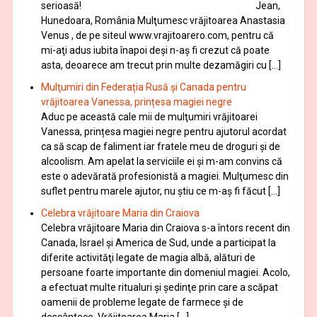
serioasă! Jean,
Hunedoara, România Mulţumesc vrăjitoarea Anastasia
Venus , de pe siteul www.vrajitoarero.com, pentru că
mi-aţi adus iubita înapoi deşi n-aş fi crezut că poate
asta, deoarece am trecut prin multe dezamăgiri cu […]
Mulţumiri din Federația Rusă și Canada pentru
vrăjitoarea Vanessa, prințesa magiei negre
Aduc pe această cale mii de mulţumiri vrăjitoarei
Vanessa, prințesa magiei negre pentru ajutorul acordat
ca să scap de faliment iar fratele meu de droguri și de
alcoolism. Am apelat la serviciile ei şi m-am convins că
este o adevărată profesionistă a magiei. Mulţumesc din
suflet pentru marele ajutor, nu știu ce m-aș fi făcut […]
Celebra vrăjitoare Maria din Craiova
Celebra vrăjitoare Maria din Craiova s-a întors recent din
Canada, Israel şi America de Sud, unde a participat la
diferite activităţi legate de magia albă, alături de
persoane foarte importante din domeniul magiei. Acolo,
a efectuat multe ritualuri şi şedinţe prin care a scăpat
oamenii de probleme legate de farmece şi de
descântece. Vrăjitoarea Maria […]