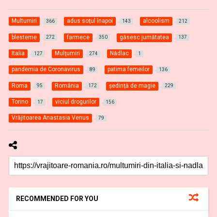
Multumiri
adus soţul înapoi
alcoolism
366
143
212
blesteme
farmece
găsesc jumătatea
272
350
137
Italia
Mulţumiri
Nădlac
127
274
1
pandemia de Coronavirus
patima femeilor
89
136
Roma
România
şedinţă de magie
95
172
229
Torino
viciul drogurilor
17
156
Vrăjitoarea Anastasia Venus
79
RECOMMENDED FOR YOU