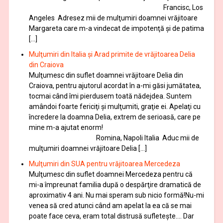
Francisc, Los
Angeles Adresez mii de mulţumiri doamnei vrăjitoare
Margareta care m-a vindecat de impotenţă şi de patima
[…]
Mulţumiri din Italia și Arad primite de vrăjitoarea Delia
din Craiova
Mulţumesc din suflet doamnei vrăjitoare Delia din
Craiova, pentru ajutorul acordat în a-mi găsi jumătatea,
tocmai când îmi pierdusem toată nădejdea. Suntem
amândoi foarte fericiţi şi mulţumiti, graţie ei. Apelaţi cu
încredere la doamna Delia, extrem de serioasă, care pe
mine m-a ajutat enorm!
Romina, Napoli Italia Aduc mii de
mulţumiri doamnei vrăjitoare Delia […]
Mulţumiri din SUA pentru vrăjitoarea Mercedeza
Mulţumesc din suflet doamnei Mercedeza pentru că
mi-a împreunat familia după o despărţire dramatică de
aproximativ 4 ani. Nu mai speram sub nicio formă!Nu-mi
venea să cred atunci când am apelat la ea că se mai
poate face ceva, eram total distrusă sufleteşte…. Dar