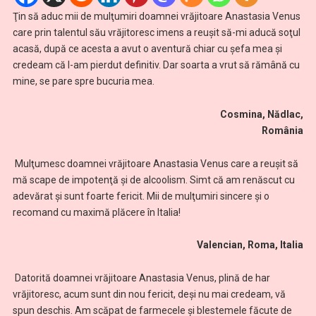
Ţin să aduc mii de mulţumiri doamnei vrăjitoare Anastasia Venus
care prin talentul său vrăjitoresc imens a reuşit să-mi aducă soţul
acasă, după ce acesta a avut o aventură chiar cu şefa mea şi
credeam că l-am pierdut definitiv. Dar soarta a vrut să rămână cu
mine, se pare spre bucuria mea.
Cosmina, Nădlac,
România
Mulţumesc doamnei vrăjitoare Anastasia Venus care a reuşit să
mă scape de impotenţă și de alcoolism. Simt că am renăscut cu
adevărat şi sunt foarte fericit. Mii de mulţumiri sincere și o
recomand cu maximă plăcere în Italia!
Valencian, Roma, Italia
Datorită doamnei vrăjitoare Anastasia Venus, plină de har
vrăjitoresc, acum sunt din nou fericit, deși nu mai credeam, vă
spun deschis. Am scăpat de farmecele şi blestemele făcute de