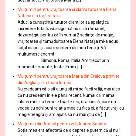
Mulţumiri pentru vrăjitoarea și clarvăzătoarea Elena
Natașa din țară și Italia
Aduc la cunoştinţă tuturor clienţilor să apelaţi cu
încredere totală; vă asigur că nu o să rămâneţi
dezamăgiţi pentru că în numai 2 şedinţe de magie,
vrăjitoarea și tămăduitoarea Elena Natașa mi-a adus
soţul înapoi și acum suntem din nou fericiți. Vă
mulţumesc enorm!
Simona, Roma, Italia Am trecut prin
momente ciudate, triste. Eram […]
Mulţumiri pentru vrăjitoarea Maria din Craiova primite
din Anglia și din toată lumea
Nu credeam că o să ajung să mi se facă vrăji, mai ales
că nu credeam în ele până recent. Numai că mama
iubitei mele, o femeie foarte rea, draconică, care nu
vedea cu ochi buni relaţia mea cu fiica ei, a făcut vrăji cu
magie neagră şi am ajuns să nu mai ştiu de […]
Mulţumiri din Ardeal pentru vrăjitoarea Sandra
Soţia mea era afectată de o depresie puternică şi nu îi