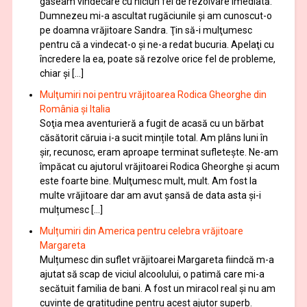
găseam vindecare cu niciun fel de rezolvare imediată.
Dumnezeu mi-a ascultat rugăciunile şi am cunoscut-o
pe doamna vrăjitoare Sandra. Ţin să-i mulţumesc
pentru că a vindecat-o şi ne-a redat bucuria. Apelaţi cu
încredere la ea, poate să rezolve orice fel de probleme,
chiar şi […]
Mulţumiri noi pentru vrăjitoarea Rodica Gheorghe din
România și Italia
Soţia mea aventurieră a fugit de acasă cu un bărbat
căsătorit căruia i-a sucit mințile total. Am plâns luni în
șir, recunosc, eram aproape terminat sufletește. Ne-am
împăcat cu ajutorul vrăjitoarei Rodica Gheorghe şi acum
este foarte bine. Mulţumesc mult, mult. Am fost la
multe vrăjitoare dar am avut șansă de data asta și-i
mulțumesc […]
Mulțumiri din America pentru celebra vrăjitoare
Margareta
Mulțumesc din suflet vrăjitoarei Margareta fiindcă m-a
ajutat să scap de viciul alcoolului, o patimă care mi-a
secătuit familia de bani. A fost un miracol real și nu am
cuvinte de gratitudine pentru acest ajutor superb.