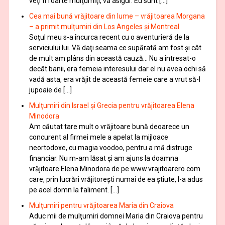
veţi fi foarte mulţumiţi, vă asigur. Eu sunt […]
Cea mai bună vrăjitoare din lume – vrăjitoarea Morgana
– a primit mulțumiri din Los Angeles și Montreal
Soțul meu s-a încurca recent cu o aventurieră de la
serviciului lui. Vă daţi seama ce supărată am fost şi cât
de mult am plâns din această cauză… Nu a intresat-o
decât banii, era femeia interesului dar el nu avea ochi să
vadă asta, era vrăjit de această femeie care a vrut să-l
jupoaie de […]
Mulţumiri din Israel și Grecia pentru vrăjitoarea Elena
Minodora
Am căutat tare mult o vrăjitoare bună deoarece un
concurent al firmei mele a apelat la mijloace
neortodoxe, cu magia voodoo, pentru a mă distruge
financiar. Nu m-am lăsat şi am ajuns la doamna
vrăjitoare Elena Minodora de pe www.vrajitoarero.com
care, prin lucrări vrăjitorești numai de ea ştiute, l-a adus
pe acel domn la faliment. […]
Mulţumiri pentru vrăjitoarea Maria din Craiova
Aduc mii de mulţumiri domnei Maria din Craiova pentru