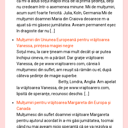
că mi-a adus soţul înapoi încă de la prima şedinţă, deşi
nu credeam într-o asemenea minune. Mii de mulţumiri,
acum sunt foarte fericită. Julia, Koln, Germania Mii de
mulţumiri doamnei Maria din Craiova deoarece m-a
ajuat să-mi găsesc jumătatea. Aveam permanent eşec
în dragoste dar nu […]
Mulţumiri din Uniunea Europeană pentru vrăjitoarea
Vanessa, prințesa magiei negre
Soţul meu, la care ţineam mai mult decât și-ar putea
închipui cineva, m-a părăsit. Dar graţie vrăjitoarei
Vanessa, de pe www.vrajitoarero.com, căreia îi
mulţumesc din suflet, am reuşit să rămân cu el, după
câteva şedinţe de magie superbe.
Betty, Londra, Anglia Am apelat
la vrăjitoarea Vanessa, de pe www.vrajitoarero.com,
lipsită de speranţe, recunosc deschis. […]
Mulţumiri pentru vrăjitoarea Margareta din Europa și
Canada
Mulţumesc din suflet doamnei vrăjitoare Margareta
pentru ajutorul acordat în a-mi găsi jumătatea, tocmai
când nu mai aveam nicio speranţă că se va rezolva şi