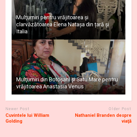
Mulţumiri pentru vrăjitoarea și
clarvăzătoarea Elena Natașa din țară și
Italia
Mulţumiri din Botoșani și Satu Mare pentru
vrăjitoarea Anastasia Venus
Newer Post
Older Post
Cuvintele lui William
Nathaniel Branden despre
Golding
viaţă