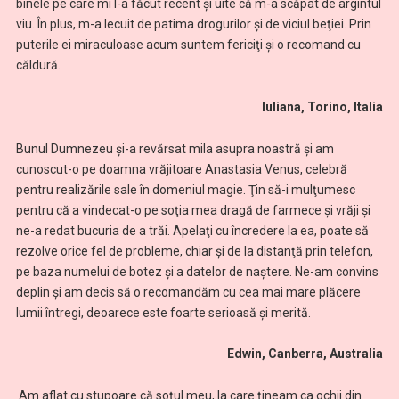
binele pe care mi l-a făcut recent și uite că m-a scăpat de argintul
viu. În plus, m-a lecuit de patima drogurilor şi de viciul beţiei. Prin
puterile ei miraculoase acum suntem fericiţi şi o recomand cu
căldură.
Iuliana, Torino, Italia
Bunul Dumnezeu şi-a revărsat mila asupra noastră şi am
cunoscut-o pe doamna vrăjitoare Anastasia Venus, celebră
pentru realizările sale în domeniul magie. Ţin să-i mulţumesc
pentru că a vindecat-o pe soţia mea dragă de farmece și vrăji şi
ne-a redat bucuria de a trăi. Apelaţi cu încredere la ea, poate să
rezolve orice fel de probleme, chiar şi de la distanţă prin telefon,
pe baza numelui de botez şi a datelor de naştere. Ne-am convins
deplin și am decis să o recomandăm cu cea mai mare plăcere
lumii întregi, deoarece este foarte serioasă și merită.
Edwin, Canberra, Australia
Am aflat cu stupoare că soţul meu, la care ţineam ca ochii din