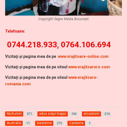
Copyright Segra Media București
Telefoane:
0744.218.933, 0764.106.694
Vi
zitaţi şi pagina mea de pe
www.vrajitoare-online.com
Vizitaţi şi pagina mea de pe siteul
www.vrajitoarero.com
Vizitaţi şi pagina mea de pe siteul
www.vrajitoare-
romania.com
Multumiri
adus soţul înapoi
alcoolism
371
144
216
Australia
blesteme
Canberra
11
275
1