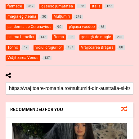
farmece
găsesc jumătatea
Italia
352
138
127
magia egipteană
Mulţumiri
30
275
pandemia de Coronavirus
păpuşa voodoo
90
65
patima femeilor
Roma
şedinţă de magie
137
95
231
Torino
viciul drogurilor
Vrăjitoarea Brăţara
17
157
88
Vrăjitoarea Venus
137
RECOMMENDED FOR YOU