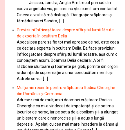
Jessica, Londra, Anglia Am trecut prin iad din
cauza argintului viu, pe care nu știu cum l-am contactat.
Cineva a vrut să mă distrugă ! Dar graţie vrăjitoarei și
tămăduitoarei Sandra, […]
Previziuni înfricoșătoare despre sfârșitul lumii făcute
de experta în ocultism Delia
Apocalipsa pare să fie tot mai aproape de noi, este ceea
ce declară experta în ocultism Delia. Ea face previziuni
înfricoșătoare despre sfârșitul lumii noastre, așa cum o
cunoaștem acum. Doamna Delia declară: „Vor fi
războaie uluitoare și foamete pe glob, pornite din orgolii
și dorința de supremație a unor conducători nemiloși.
Astrele se vor […]
Mulţumiri recente pentru vrăjitoarea Rodica Gheorghe
din România și Germania
Adresez mii de mulţumiri doamnei vrăjitoare Rodica
Gheorghe ca m-a vindecat de impotenţă şi de patima
jocurilor de noroc, iar pe soția de alcoolism și i-a alungat
un blestem care o nenorocise și i-a adus o lungă
depresie. Apelaţi cu cea mai mare încredere la dânsa şi