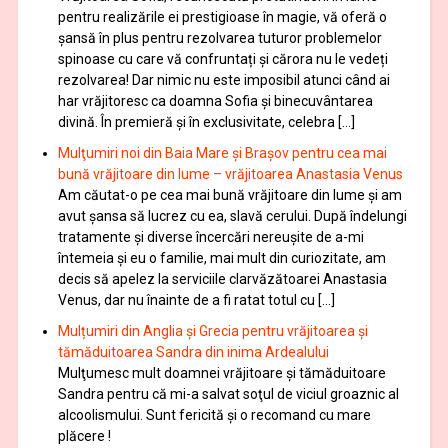
pentru realizările ei prestigioase în magie, vă oferă o
şansă în plus pentru rezolvarea tuturor problemelor
spinoase cu care vă confruntați și cărora nu le vedeți
rezolvarea! Dar nimic nu este imposibil atunci când ai
har vrăjitoresc ca doamna Sofia şi binecuvântarea
divină. În premieră şi în exclusivitate, celebra […]
Mulţumiri noi din Baia Mare și Brașov pentru cea mai
bună vrăjitoare din lume – vrăjitoarea Anastasia Venus
Am căutat-o pe cea mai bună vrăjitoare din lume și am
avut șansa să lucrez cu ea, slavă cerului. După îndelungi
tratamente şi diverse încercări nereușite de a-mi
întemeia şi eu o familie, mai mult din curiozitate, am
decis să apelez la serviciile clarvăzătoarei Anastasia
Venus, dar nu înainte de a fi ratat totul cu […]
Mulțumiri din Anglia și Grecia pentru vrăjitoarea și
tămăduitoarea Sandra din inima Ardealului
Mulţumesc mult doamnei vrăjitoare și tămăduitoare
Sandra pentru că mi-a salvat soţul de viciul groaznic al
alcoolismului. Sunt fericită și o recomand cu mare
plăcere !