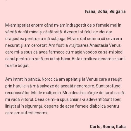
Ivana, Sofia, Bulgaria
M-am speriat enorm când m-am îndrăgostit de o femeie mai în
vârstă decât mine și căsătorită. Aveam tot felul de idei dar
dragostea pentru ea mă subjuga. Mi-am dat seama că ceva era
necurat și am cercetat. Am fost la vrăjitoarea Anastasia Venus
care mi-a spus că avea farmece cu magia voodoo ca să-mi pied
capul pentru ea și să-mi ia toți banii. Asta urmărea deoarece sunt
foarte bogat.
Am intrat în panică. Noroc că am apelat şi la Venus care a reuşit
prin harul ei să mă salveze de aceată nenorocire. Sunt profund
recunoscător. Mii de mulţumiri. Mi-a deschis cărțile de tarot ca să-
mi vadă viitorul. Ceea ce mi-a spus chiar s-a adeverit! Sunt liber,
liniștit și în siguranță, departe de acea femeie diabolică pentru
care am suferit enorm.
Carlo, Roma, Italia