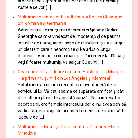
și dorința de supremație a unor conducători nemiloși.
Astrele se vor […]
Mulţumiri recente pentru vrăjitoarea Rodica Gheorghe
din România și Germania
Adresez mii de mulţumiri doamnei vrăjitoare Rodica
Gheorghe ca m-a vindecat de impotenţă şi de patima
jocurilor de noroc, iar pe soția de alcoolism și i-a alungat
un blestem care o nenorocise și i-a adus o lungă
depresie. Apelaţi cu cea mai mare încredere la dânsa şi
veţi fi foarte mulţumiţi, vă asigur. Eu sunt […]
Cea mai bună vrăjitoare din lume – vrăjitoarea Morgana
– a primit mulțumiri din Los Angeles și Montreal
Soțul meu s-a încurca recent cu o aventurieră de la
serviciului lui. Vă daţi seama ce supărată am fost şi cât
de mult am plâns din această cauză… Nu a intresat-o
decât banii, era femeia interesului dar el nu avea ochi să
vadă asta, era vrăjit de această femeie care a vrut să-l
jupoaie de […]
Mulţumiri din Israel și Grecia pentru vrăjitoarea Elena
Minodora