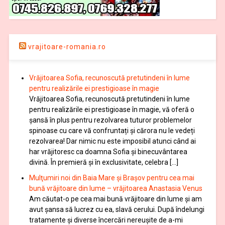
vrajitoare-romania.ro
Vrăjitoarea Sofia, recunoscută pretutindeni în lume
pentru realizările ei prestigioase în magie
Vrăjitoarea Sofia, recunoscută pretutindeni în lume
pentru realizările ei prestigioase în magie, vă oferă o
şansă în plus pentru rezolvarea tuturor problemelor
spinoase cu care vă confruntați și cărora nu le vedeți
rezolvarea! Dar nimic nu este imposibil atunci când ai
har vrăjitoresc ca doamna Sofia şi binecuvântarea
divină. În premieră şi în exclusivitate, celebra […]
Mulţumiri noi din Baia Mare și Brașov pentru cea mai
bună vrăjitoare din lume – vrăjitoarea Anastasia Venus
Am căutat-o pe cea mai bună vrăjitoare din lume și am
avut șansa să lucrez cu ea, slavă cerului. După îndelungi
tratamente şi diverse încercări nereușite de a-mi