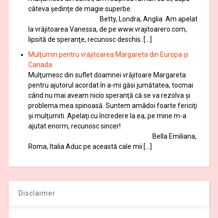
câteva şedinţe de magie superbe.
Betty, Londra, Anglia Am apelat
la vrăjitoarea Vanessa, de pe www.vrajitoarero.com,
lipsită de speranţe, recunosc deschis. […]
Mulţumiri pentru vrăjitoarea Margareta din Europa și
Canada
Mulţumesc din suflet doamnei vrăjitoare Margareta
pentru ajutorul acordat în a-mi găsi jumătatea, tocmai
când nu mai aveam nicio speranţă că se va rezolva şi
problema mea spinoasă. Suntem amâdoi foarte fericiţi
şi mulţumiti. Apelaţi cu încredere la ea, pe mine m-a
ajutat enorm, recunosc sincer!
Bella Emiliana,
Roma, Italia Aduc pe această cale mii […]
Disclaimer