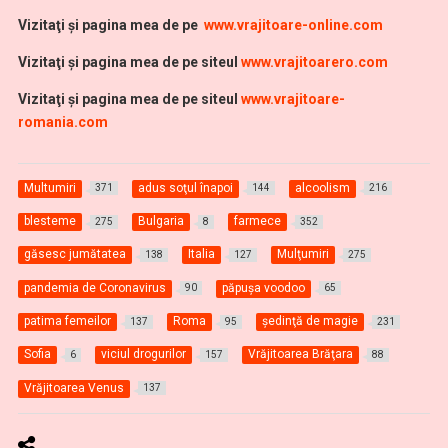
Vi
zitaţi şi pagina mea de pe
www.vrajitoare-online.com
Vizitaţi şi pagina mea de pe siteul
www.vrajitoarero.com
Vizitaţi şi pagina mea de pe siteul
www.vrajitoare-
romania.com
Multumiri
adus soţul înapoi
alcoolism
371
144
216
blesteme
Bulgaria
farmece
275
8
352
găsesc jumătatea
Italia
Mulţumiri
138
127
275
pandemia de Coronavirus
păpuşa voodoo
90
65
patima femeilor
Roma
şedinţă de magie
137
95
231
Sofia
viciul drogurilor
Vrăjitoarea Brăţara
6
157
88
Vrăjitoarea Venus
137