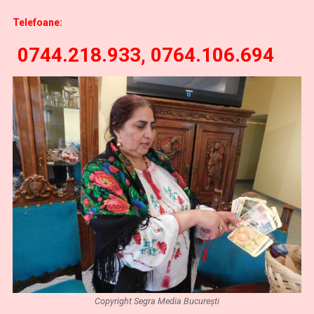
Telefoane:
0744.218.933, 0764.106.694
Copyright Segra Media București