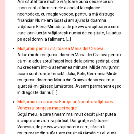
Am căutat tare mult o vrăjitoare bună deoarece un
concurent al firmei mele a apelat la mijloace
neortodoxe, cu magia voodoo, pentru a mă distruge
financiar. Nu m-am lăsat şi am ajuns la doamna
vrăjitoare Elena Minodora de pe www.vrajitoarero.com
care, prin lucrări vrăjitorești numai de ea ştiute, l-a adus
pe acel domn la faliment. […]
Mulţumiri pentru vrăjitoarea Maria din Craiova
Aduc mii de mulţumiri domnei Maria din Craiova pentru
că mi-a adus soţul înapoi încă de la prima şedinţă, deşi
nu credeam într-o asemenea minune. Mii de mulţumiri,
acum sunt foarte fericită. Julia, Koln, Germania Mii de
mulţumiri doamnei Maria din Craiova deoarece m-a
ajuat să-mi găsesc jumătatea. Aveam permanent eşec
în dragoste dar nu […]
Mulţumiri din Uniunea Europeană pentru vrăjitoarea
Vanessa, prințesa magiei negre
Soţul meu, la care ţineam mai mult decât și-ar putea
închipui cineva, m-a părăsit. Dar graţie vrăjitoarei
Vanessa, de pe www.vrajitoarero.com, căreia îi
mulţumesc din suflet, am reuşit să rămân cu el, după