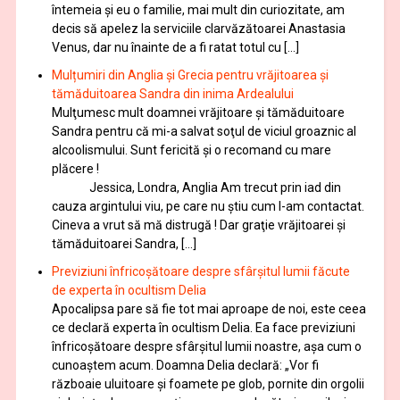
întemeia şi eu o familie, mai mult din curiozitate, am
decis să apelez la serviciile clarvăzătoarei Anastasia
Venus, dar nu înainte de a fi ratat totul cu […]
Mulțumiri din Anglia și Grecia pentru vrăjitoarea și
tămăduitoarea Sandra din inima Ardealului
Mulţumesc mult doamnei vrăjitoare și tămăduitoare
Sandra pentru că mi-a salvat soţul de viciul groaznic al
alcoolismului. Sunt fericită și o recomand cu mare
plăcere !
Jessica, Londra, Anglia Am trecut prin iad din
cauza argintului viu, pe care nu știu cum l-am contactat.
Cineva a vrut să mă distrugă ! Dar graţie vrăjitoarei și
tămăduitoarei Sandra, […]
Previziuni înfricoșătoare despre sfârșitul lumii făcute
de experta în ocultism Delia
Apocalipsa pare să fie tot mai aproape de noi, este ceea
ce declară experta în ocultism Delia. Ea face previziuni
înfricoșătoare despre sfârșitul lumii noastre, așa cum o
cunoaștem acum. Doamna Delia declară: „Vor fi
războaie uluitoare și foamete pe glob, pornite din orgolii