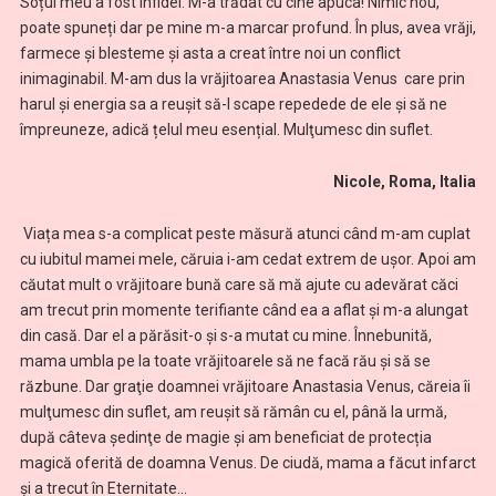
Soțul meu a fost infidel. M-a trădat cu cine apuca! Nimic nou,
poate spuneți dar pe mine m-a marcar profund. În plus, avea vrăji,
farmece și blesteme și asta a creat între noi un conflict
inimaginabil. M-am dus la vrăjitoarea Anastasia Venus care prin
harul şi energia sa a reuşit să-l scape repedede de ele și să ne
împreuneze, adică țelul meu esențial. Mulţumesc din suflet.
Nicole, Roma, Italia
Viața mea s-a complicat peste măsură atunci când m-am cuplat
cu iubitul mamei mele, căruia i-am cedat extrem de ușor. Apoi am
căutat mult o vrăjitoare bună care să mă ajute cu adevărat căci
am trecut prin momente terifiante când ea a aflat și m-a alungat
din casă. Dar el a părăsit-o și s-a mutat cu mine. Înnebunită,
mama umbla pe la toate vrăjitoarele să ne facă rău și să se
răzbune. Dar graţie doamnei vrăjitoare Anastasia Venus, căreia îi
mulţumesc din suflet, am reuşit să rămân cu el, până la urmă,
după câteva şedinţe de magie și am beneficiat de protecția
magică oferită de doamna Venus. De ciudă, mama a făcut infarct
și a trecut în Eternitate…