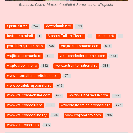
Bustul lui Cicero, Museul Capitolini, Roma, sursa Wikipedia.
Spiritualitate
dezvaluiribiz.ro
247
529
instruirea minţii
Marcus Tullius Cicero
necesară
1
1
1
portalulvrajitoarelor.ro
vrajitoare-romania.com
636
596
vrajitoare-romania.ro
vrajitoareledinromania.com
596
483
vrajitoareonline.ro
www.astrointernational.ro
662
388
www.international-witches.com
671
www.portalulvrajitoarelor.ro
645
www.vrajitoare-online.com
www.vrajitoareclub.com
672
355
www.vrajitoareclub.ro
www.vrajitoareledinromania.ro
355
671
www.vrajitoareonline.ro/
www.vrajitoarero.com
636
785
www.vrajitoarero.ro
666