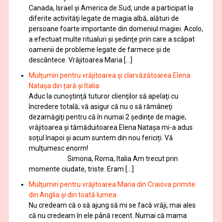
Canada, Israel şi America de Sud, unde a participat la
diferite activităţi legate de magia albă, alături de
persoane foarte importante din domeniul magiei. Acolo,
a efectuat multe ritualuri şi şedinţe prin care a scăpat
oamenii de probleme legate de farmece şi de
descântece. Vrăjitoarea Maria […]
Mulţumiri pentru vrăjitoarea și clarvăzătoarea Elena
Natașa din țară și Italia
Aduc la cunoştinţă tuturor clienţilor să apelaţi cu
încredere totală; vă asigur că nu o să rămâneţi
dezamăgiţi pentru că în numai 2 şedinţe de magie,
vrăjitoarea și tămăduitoarea Elena Natașa mi-a adus
soţul înapoi și acum suntem din nou fericiți. Vă
mulţumesc enorm!
Simona, Roma, Italia Am trecut prin
momente ciudate, triste. Eram […]
Mulţumiri pentru vrăjitoarea Maria din Craiova primite
din Anglia și din toată lumea
Nu credeam că o să ajung să mi se facă vrăji, mai ales
că nu credeam în ele până recent. Numai că mama