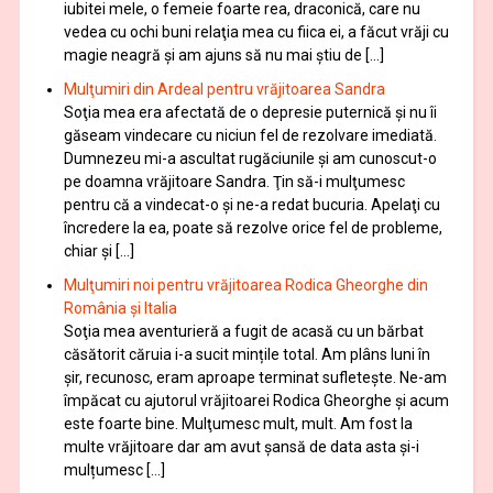
iubitei mele, o femeie foarte rea, draconică, care nu
vedea cu ochi buni relaţia mea cu fiica ei, a făcut vrăji cu
magie neagră şi am ajuns să nu mai ştiu de […]
Mulţumiri din Ardeal pentru vrăjitoarea Sandra
Soţia mea era afectată de o depresie puternică şi nu îi
găseam vindecare cu niciun fel de rezolvare imediată.
Dumnezeu mi-a ascultat rugăciunile şi am cunoscut-o
pe doamna vrăjitoare Sandra. Ţin să-i mulţumesc
pentru că a vindecat-o şi ne-a redat bucuria. Apelaţi cu
încredere la ea, poate să rezolve orice fel de probleme,
chiar şi […]
Mulţumiri noi pentru vrăjitoarea Rodica Gheorghe din
România și Italia
Soţia mea aventurieră a fugit de acasă cu un bărbat
căsătorit căruia i-a sucit mințile total. Am plâns luni în
șir, recunosc, eram aproape terminat sufletește. Ne-am
împăcat cu ajutorul vrăjitoarei Rodica Gheorghe şi acum
este foarte bine. Mulţumesc mult, mult. Am fost la
multe vrăjitoare dar am avut șansă de data asta și-i
mulțumesc […]