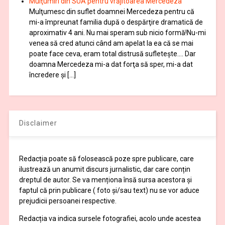
Mulţumiri din SUA pentru vrăjitoarea Mercedeza
Mulţumesc din suflet doamnei Mercedeza pentru că
mi-a împreunat familia după o despărţire dramatică de
aproximativ 4 ani. Nu mai speram sub nicio formă!Nu-mi
venea să cred atunci când am apelat la ea că se mai
poate face ceva, eram total distrusă sufleteşte…. Dar
doamna Mercedeza mi-a dat forţa să sper, mi-a dat
încredere şi […]
Disclaimer
Redacția poate să folosească poze spre publicare, care
ilustrează un anumit discurs jurnalistic, dar care conțin
dreptul de autor. Se va menționa însă sursa acestora și
faptul că prin publicare ( foto și/sau text) nu se vor aduce
prejudicii persoanei respective.
Redacția va indica sursele fotografiei, acolo unde acestea