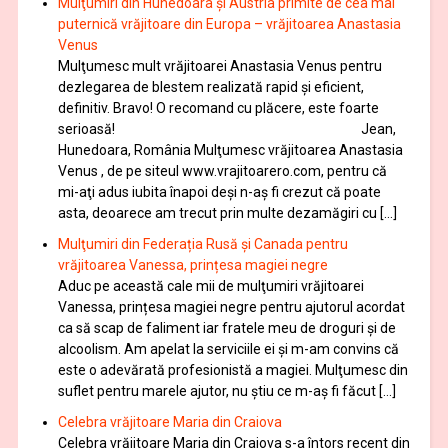
Mulţumiri din Hunedoara și Austria primite de cea mai
puternică vrăjitoare din Europa – vrăjitoarea Anastasia
Venus
Mulţumesc mult vrăjitoarei Anastasia Venus pentru
dezlegarea de blestem realizată rapid și eficient,
definitiv. Bravo! O recomand cu plăcere, este foarte
serioasă! Jean,
Hunedoara, România Mulţumesc vrăjitoarea Anastasia
Venus , de pe siteul www.vrajitoarero.com, pentru că
mi-aţi adus iubita înapoi deşi n-aş fi crezut că poate
asta, deoarece am trecut prin multe dezamăgiri cu […]
Mulţumiri din Federația Rusă și Canada pentru
vrăjitoarea Vanessa, prințesa magiei negre
Aduc pe această cale mii de mulţumiri vrăjitoarei
Vanessa, prințesa magiei negre pentru ajutorul acordat
ca să scap de faliment iar fratele meu de droguri și de
alcoolism. Am apelat la serviciile ei şi m-am convins că
este o adevărată profesionistă a magiei. Mulţumesc din
suflet pentru marele ajutor, nu știu ce m-aș fi făcut […]
Celebra vrăjitoare Maria din Craiova
Celebra vrăjitoare Maria din Craiova s-a întors recent din