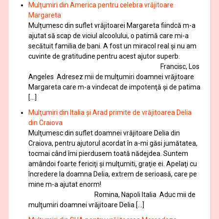
Mulțumiri din America pentru celebra vrăjitoare
Margareta
Mulțumesc din suflet vrăjitoarei Margareta fiindcă m-a
ajutat să scap de viciul alcoolului, o patimă care mi-a
secătuit familia de bani. A fost un miracol real și nu am
cuvinte de gratitudine pentru acest ajutor superb.
Francisc, Los
Angeles Adresez mii de mulţumiri doamnei vrăjitoare
Margareta care m-a vindecat de impotenţă şi de patima
[…]
Mulţumiri din Italia și Arad primite de vrăjitoarea Delia
din Craiova
Mulţumesc din suflet doamnei vrăjitoare Delia din
Craiova, pentru ajutorul acordat în a-mi găsi jumătatea,
tocmai când îmi pierdusem toată nădejdea. Suntem
amândoi foarte fericiţi şi mulţumiti, graţie ei. Apelaţi cu
încredere la doamna Delia, extrem de serioasă, care pe
mine m-a ajutat enorm!
Romina, Napoli Italia Aduc mii de
mulţumiri doamnei vrăjitoare Delia […]