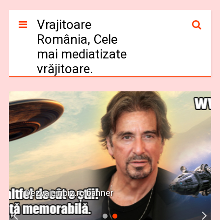
Vrajitoare
România, Cele
mai mediatizate
vrăjitoare.
Dezvaluiribiz.ro banner