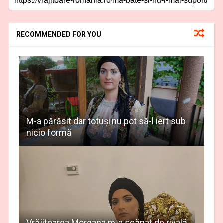
RECOMMENDED FOR YOU
M-a părăsit dar totuşi nu pot să-l iert sub
nicio formă
Vrăjitoarea Morgana m-a scăpat de rivală