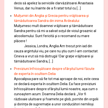
decis să apelez la serviciile clarvăzătoarei Anastasia
Venus, dar nu înainte de a fi ratat totul cu […]
Mulțumiri din Anglia și Grecia pentru vrăjitoarea și
tămăduitoarea Sandra din inima Ardealului
Mulţumesc mult doamnei vrăjitoare și tămăduitoare
Sandra pentru că mi-a salvat soţul de viciul groaznic al
alcoolismului. Sunt fericită și o recomand cu mare
plăcere !
Jessica, Londra, Anglia Am trecut prin iad din
cauza argintului viu, pe care nu știu cum l-am contactat.
Cineva a vrut să mă distrugă ! Dar graţie vrăjitoarei și
tămăduitoarei Sandra, […]
Previziuni înfricoșătoare despre sfârșitul lumii făcute
de experta în ocultism Delia
Apocalipsa pare să fie tot mai aproape de noi, este ceea
ce declară experta în ocultism Delia. Ea face previziuni
înfricoșătoare despre sfârșitul lumii noastre, așa cum o
cunoaștem acum. Doamna Delia declară: „Vor fi
războaie uluitoare și foamete pe glob, pornite din orgolii
și dorința de supremație a unor conducători nemiloși.