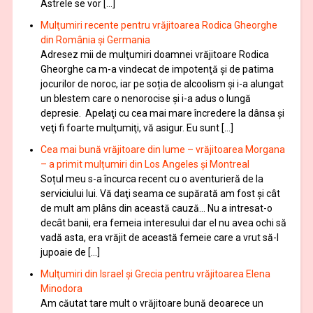
Astrele se vor […]
Mulţumiri recente pentru vrăjitoarea Rodica Gheorghe
din România și Germania
Adresez mii de mulţumiri doamnei vrăjitoare Rodica
Gheorghe ca m-a vindecat de impotenţă şi de patima
jocurilor de noroc, iar pe soția de alcoolism și i-a alungat
un blestem care o nenorocise și i-a adus o lungă
depresie. Apelaţi cu cea mai mare încredere la dânsa şi
veţi fi foarte mulţumiţi, vă asigur. Eu sunt […]
Cea mai bună vrăjitoare din lume – vrăjitoarea Morgana
– a primit mulțumiri din Los Angeles și Montreal
Soțul meu s-a încurca recent cu o aventurieră de la
serviciului lui. Vă daţi seama ce supărată am fost şi cât
de mult am plâns din această cauză… Nu a intresat-o
decât banii, era femeia interesului dar el nu avea ochi să
vadă asta, era vrăjit de această femeie care a vrut să-l
jupoaie de […]
Mulţumiri din Israel și Grecia pentru vrăjitoarea Elena
Minodora
Am căutat tare mult o vrăjitoare bună deoarece un