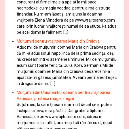
concurent al firmei mele a apelat la mijloace
neortodoxe, cu magia voodoo, pentru a mă distruge
financiar. Nu m-am lăsat şi am ajuns la doamna
vrăjitoare Elena Minodora de pe www.vrajitoarero.com
care, prin lucrări vrăjitorești numai de ea ştiute, l-a adus
pe acel domn la faliment. […]
Mulţumiri pentru vrăjitoarea Maria din Craiova
Aduc mii de mulţumiri domnei Maria din Craiova pentru
că mi-a adus soţul înapoi încă de la prima şedinţă, deşi
nu credeam într-o asemenea minune. Mii de mulţumiri,
acum sunt foarte fericită. Julia, Koln, Germania Mii de
mulţumiri doamnei Maria din Craiova deoarece m-a
ajuat să-mi găsesc jumătatea. Aveam permanent eşec
în dragoste dar nu […]
Mulţumiri din Uniunea Europeană pentru vrăjitoarea
Vanessa, prințesa magiei negre
Soţul meu, la care ţineam mai mult decât și-ar putea
închipui cineva, m-a părăsit. Dar graţie vrăjitoarei
Vanessa, de pe www.vrajitoarero.com, căreia îi
mulţumesc din suflet, am reuşit să rămân cu el, după
câteva şedinţe de magie superbe.