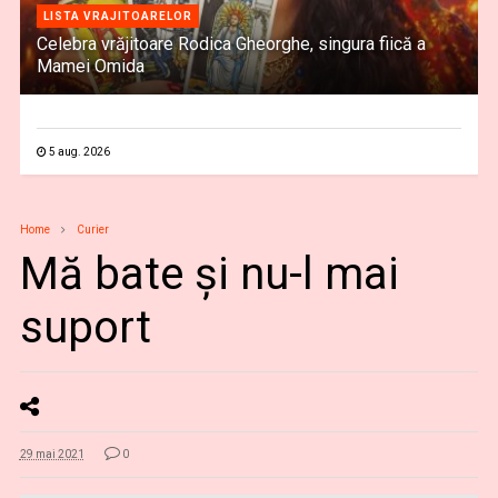
LISTA VRAJITOARELOR
Celebra vrăjitoare Rodica Gheorghe, singura fiică a
Mamei Omida
5 aug. 2026
Home
Curier
Mă bate şi nu-l mai
suport
29 mai 2021
0