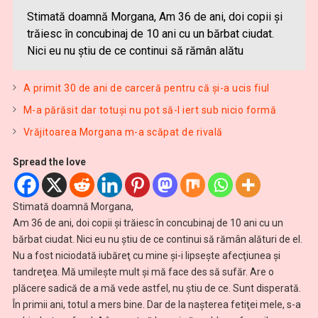
Stimată doamnă Morgana, Am 36 de ani, doi copii şi
trăiesc în concubinaj de 10 ani cu un bărbat ciudat.
Nici eu nu ştiu de ce continui să rămân alătu
A primit 30 de ani de carceră pentru că şi-a ucis fiul
M-a părăsit dar totuşi nu pot să-l iert sub nicio formă
Vrăjitoarea Morgana m-a scăpat de rivală
Spread the love
Stimată doamnă Morgana,
Am 36 de ani, doi copii şi trăiesc în concubinaj de 10 ani cu un
bărbat ciudat. Nici eu nu ştiu de ce continui să rămân alături de el.
Nu a fost niciodată iubăreţ cu mine şi-i lipseşte afecţiunea şi
tandreţea. Mă umileşte mult şi mă face des să sufăr. Are o
plăcere sadică de a mă vede astfel, nu ştiu de ce. Sunt disperată.
În primii ani, totul a mers bine. Dar de la naşterea fetiţei mele, s-a