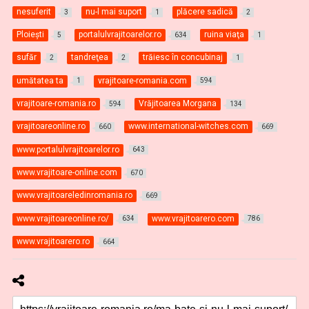
nesuferit
nu-l mai suport
plăcere sadică
3
1
2
Ploieşti
portalulvrajitoarelor.ro
ruina viaţa
5
634
1
sufăr
tandreţea
trăiesc în concubinaj
2
2
1
umătatea ta
vrajitoare-romania.com
1
594
vrajitoare-romania.ro
Vrăjitoarea Morgana
594
134
vrajitoareonline.ro
www.international-witches.com
660
669
www.portalulvrajitoarelor.ro
643
www.vrajitoare-online.com
670
www.vrajitoareledinromania.ro
669
www.vrajitoareonline.ro/
www.vrajitoarero.com
634
786
www.vrajitoarero.ro
664