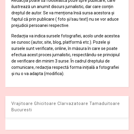
Redacția poate să folosească poze spre publicare, care
ilustrează un anumit discurs jurnalistic, dar care conțin
dreptul de autor. Se va menționa însă sursa acestora și
faptul că prin publicare ( foto și/sau text) nu se vor aduce
prejudicii persoanei respective.
Redacția va indica sursele fotografiei, acolo unde acestea
se cunosc (autor, site, blog, platformă etc.). Pozele și
sursele sunt verificate, online, în măsura în care se poate
efectua acest proces jurnalistic, respectându-se principiul
de verificare din minim 3 surse. În cadrul dreptului de
comunicare, redacția respectă forma inițială a fotografiei
și nu o va adapta (modifica).
Vrajitoare Ghicitoare Clarvazatoare Tamaduitoare
Bucuresti