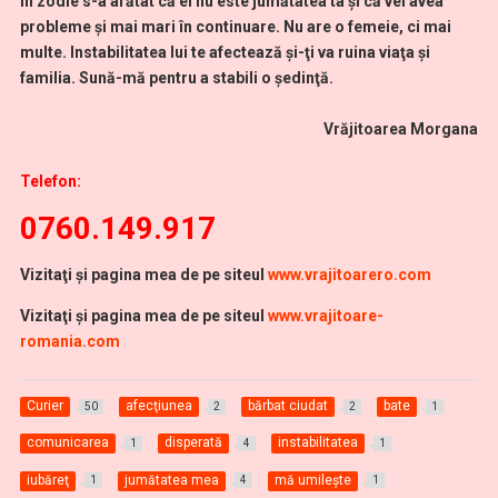
În zodie s-a arătat că el nu este jumătatea ta şi că vei avea
probleme şi mai mari în continuare. Nu are o femeie, ci mai
multe. Instabilitatea lui te afectează şi-ţi va ruina viaţa şi
familia. Sună-mă pentru a stabili o şedinţă.
Vrăjitoarea Morgana
Telefon:
0760.149.917
Vizitaţi şi pagina mea de pe siteul
www.vrajitoarero.com
Vizitaţi şi pagina mea de pe siteul
www.vrajitoare-
romania.com
Curier
afecţiunea
bărbat ciudat
bate
50
2
2
1
comunicarea
disperată
instabilitatea
1
4
1
iubăreţ
jumătatea mea
mă umileşte
1
4
1