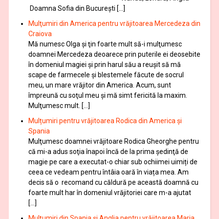
Doamna Sofia din București […]
Mulţumiri din America pentru vrăjitoarea Mercedeza din
Craiova
Mă numesc Olga şi ţin foarte mult să-i mulţumesc
doamnei Mercedeza deoarece prin puterile ei deosebite
în domeniul magiei şi prin harul său a reuşit să mă
scape de farmecele şi blestemele făcute de socrul
meu, un mare vrăjitor din America. Acum, sunt
împreună cu soţul meu şi mă simt fericită la maxim.
Mulţumesc mult. […]
Mulțumiri pentru vrăjitoarea Rodica din America și
Spania
Mulţumesc doamnei vrăjitoare Rodica Gheorghe pentru
că mi-a adus soţia înapoi încă de la prima şedinţă de
magie pe care a executat-o chiar sub ochiimei uimiți de
ceea ce vedeam pentru întâia oară în viața mea. Am
decis să o recomand cu căldură pe această doamnă cu
foarte mult har în domeniul vrăjitoriei care m-a ajutat
[…]
Mulţumiri din Spania şi Anglia pentru vrăjitoarea Maria