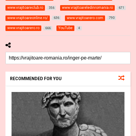
www.vrajitoareclub.ro
www.vrajitoareledinromania.ro
356
671
www.vrajitoareonline.ro/
www.vrajitoarero.com
636
790
www.vrajitoarero.ro
YouTube
666
4
RECOMMENDED FOR YOU