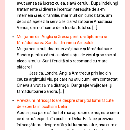
avut șansa să lucrez cu ea, slavă cerului. După îndelungi
tratamente şi diverse încercări nereușite de a-mi
întemeia şi eu o familie, mai mult din curiozitate, am
decis să apelez la serviciile clarvăzătoarei Anastasia
Venus, dar nu înainte de a fi ratat totul cu […]
Mulțumiri din Anglia și Grecia pentru vrăjitoarea și
tămăduitoarea Sandra din inima Ardealului
Mulţumesc mult doamnei vrăjitoare și tămăduitoare
Sandra pentru că mi-a salvat soţul de viciul groaznic al
alcoolismului. Sunt fericită și o recomand cu mare
plăcere !
Jessica, Londra, Anglia Am trecut prin iad din
cauza argintului viu, pe care nu știu cum l-am contactat.
Cineva a vrut să mă distrugă ! Dar graţie vrăjitoarei și
tămăduitoarei Sandra, […]
Previziuni înfricoșătoare despre sfârșitul lumii făcute
de experta în ocultism Delia
Apocalipsa pare să fie tot mai aproape de noi, este ceea
ce declară experta în ocultism Delia. Ea face previziuni
înfricoșătoare despre sfârșitul lumii noastre, așa cum o