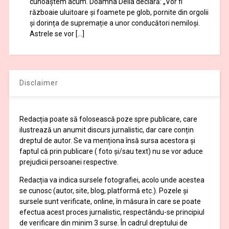
cunoaștem acum. Doamna Delia declară: „Vor fi
războaie uluitoare și foamete pe glob, pornite din orgolii
și dorința de supremație a unor conducători nemiloși.
Astrele se vor […]
Disclaimer
Redacția poate să folosească poze spre publicare, care
ilustrează un anumit discurs jurnalistic, dar care conțin
dreptul de autor. Se va menționa însă sursa acestora și
faptul că prin publicare ( foto și/sau text) nu se vor aduce
prejudicii persoanei respective.
Redacția va indica sursele fotografiei, acolo unde acestea
se cunosc (autor, site, blog, platformă etc.). Pozele și
sursele sunt verificate, online, în măsura în care se poate
efectua acest proces jurnalistic, respectându-se principiul
de verificare din minim 3 surse. În cadrul dreptului de