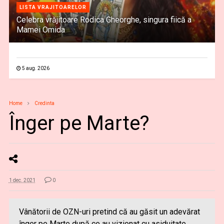
LISTA VRAJITOARELOR
Celebra vrăjitoare Rodica Gheorghe, singura fiică a
Mamei Omida
5 aug. 2026
Home
Credinta
Înger pe Marte?
1 dec. 2021
0
Vânătorii de OZN-uri pretind că au găsit un adevărat
înger pe Marte după ce au vizionat cu asiduitate