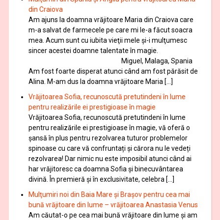
din Craiova
Am ajuns la doamna vrăjitoare Maria din Craiova care
m-a salvat de farmecele pe care mi le-a făcut soacra
mea. Acum sunt cu iubita vieţii mele şi-i mulţumesc
sincer acestei doamne talentate în magie.
Miguel, Malaga, Spania
Am fost foarte disperat atunci când am fost părăsit de
Alina. M-am dus la doamna vrăjitoare Maria […]
Vrăjitoarea Sofia, recunoscută pretutindeni în lume
pentru realizările ei prestigioase în magie
Vrăjitoarea Sofia, recunoscută pretutindeni în lume
pentru realizările ei prestigioase în magie, vă oferă o
şansă în plus pentru rezolvarea tuturor problemelor
spinoase cu care vă confruntați și cărora nu le vedeți
rezolvarea! Dar nimic nu este imposibil atunci când ai
har vrăjitoresc ca doamna Sofia şi binecuvântarea
divină. În premieră şi în exclusivitate, celebra […]
Mulţumiri noi din Baia Mare și Brașov pentru cea mai
bună vrăjitoare din lume – vrăjitoarea Anastasia Venus
Am căutat-o pe cea mai bună vrăjitoare din lume și am