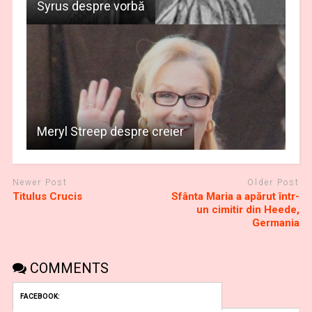
Syrus despre vorbă
Meryl Streep despre creier
Newer Post
Older Post
Titulus Crucis
Sfânta Maria a apărut într-
un cimitir din Heede,
Germania
COMMENTS
FACEBOOK: