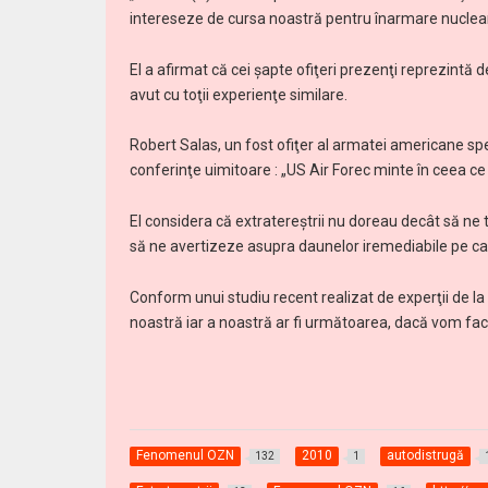
intereseze de cursa noastră pentru înarmare nucleară,
El a afirmat că cei şapte ofiţeri prezenţi reprezintă d
avut cu toţii experienţe similare.
Robert Salas, un fost ofiţer al armatei americane spe
conferinţe uimitoare : „US Air Forec minte în ceea ce
El considera că extratereştrii nu doreau decât să ne t
să ne avertizeze asupra daunelor iremediabile pe ca
Conform unui studiu recent realizat de experţii de la 
noastră iar a noastră ar fi următoarea, dacă vom face
Fenomenul OZN
2010
autodistrugă
132
1