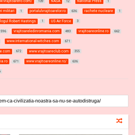
ww.vrăjitoarero.com/
NASA
National Press
109
12
1
ri militari
portalulvrajitoarelor.ro
rachete nucleare
1
636
1
logul Robert Hastings
US Air Force
1
3
vrajitoareledinromania.com
vrajitoareonline.ro
596
483
662
www.international-witches.com
671
ne.com
www.vrajitoareclub.com
672
355
ia.ro
www.vrajitoareonline.ro/
671
636
6