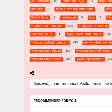
Extratereştrii
Fenomenul OZN
http://w
13
16
nucleare
ofiţer al armatei americane
ofiţe
1
1
Robert Salas
septembrie
tem
Ufo
1
8
1
vrajitoare-romania.com
vrajitoare-romania.ro
596
Washington D.C.
www.astrointernational.ro
4
388
www.portalulvrajitoarelor.ro
www.vrajitoare-onli
645
www.vrajitoareclub.ro
www.vrajitoareledinroman
355
www.vrajitoarero.com
www.vrajitoarero.ro
785
66
RECOMMENDED FOR YOU