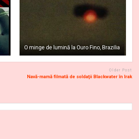
O minge de lumină la Ouro Fino, Brazilia
Older Post
Navă-mamă filmată de soldaţii Blackwater în Irak