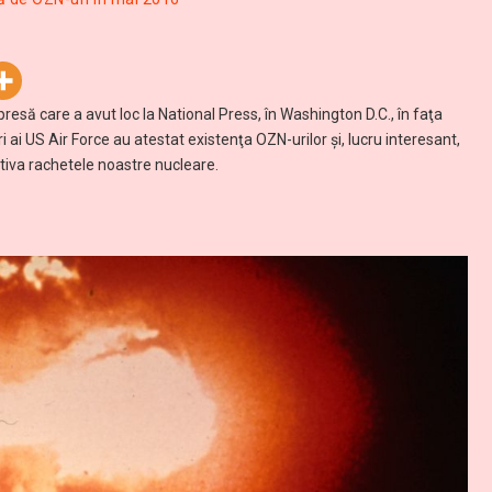
resă care a avut loc la National Press, în Washington D.C., în faţa
i ai US Air Force au atestat existenţa OZN-urilor şi, lucru interesant,
tiva rachetele noastre nucleare.