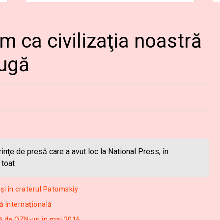
em ca civilizaţia noastră
rugă
inţe de presă care a avut loc la National Press, în
 toat
uşi în craterul Patomskiy
ă Internaţională
ă de OZN-uri în mai 2016