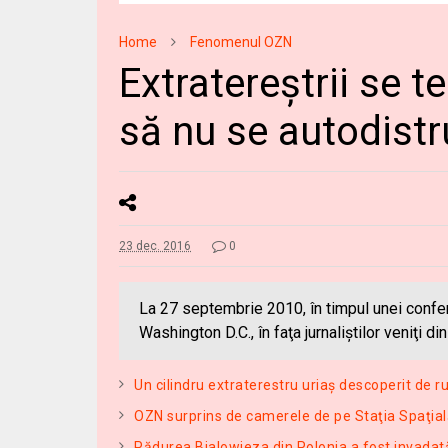
Home
Fenomenul OZN
Extratereştrii se t
să nu se autodist
23 dec. 2016
0
La 27 septembrie 2010, în timpul unei confer
Washington D.C., în faţa jurnaliştilor veniţi din
Un cilindru extraterestru uriaş descoperit de r
OZN surprins de camerele de pe Staţia Spaţial
Pădurea Bialowieza din Polonia a fost invadat