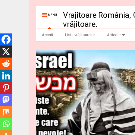
Vrajitoare România, 
MENU
vrăjitoare.
Acasă
Lista vrăjitoarelor
Articole
Dezvaluiribiz.ro b