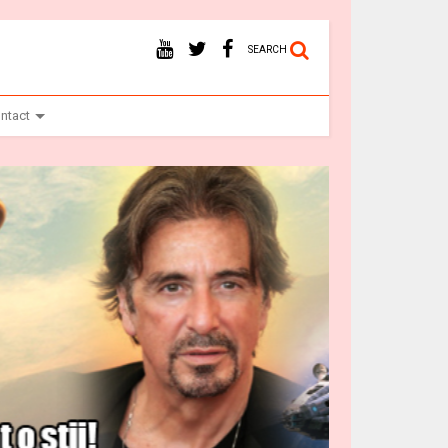
SEARCH
ntact
Ba