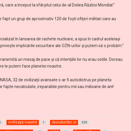
 care a început la sfârşitul celui de-al Doilea Război Mondial.”
e fapt un grup de aproximativ 120 de foşti ofiţeri militari care au
cializat în lansarea de rachete nucleare, a spus în cadrul aceleiaşi
 priveşte implicările securitare ale OZN-urilor şi putem să o probăm.”
ransmită un mesaj de pace şi că intenţiile lor nu erau ostile. Doreau
re le putem face planetei noastre.
NASA, 32 de civilizaţii avansate s-ar fi autodistrus pe planeta
 fapte necalculate, ireparabile pentru mii sau milioane de ani!
civilizaţia noastră
dezvaluiribiz.ro
1
1
529