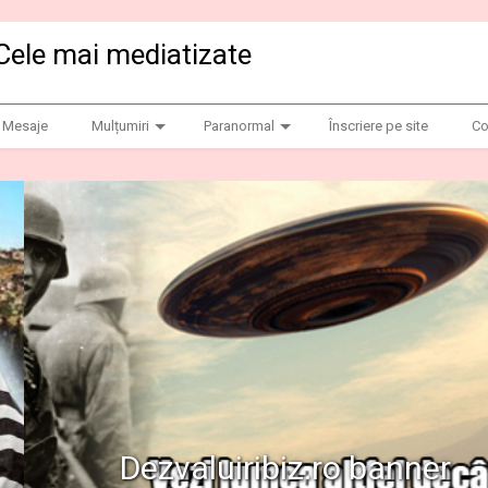
Cele mai mediatizate
Mesaje
Mulțumiri
Paranormal
Înscriere pe site
Co
anner