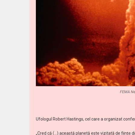
FEMA New
Ufologul Robert Hastings, cel care a organizat confer
„Cred că (…) această planetă este vizitată de fiinţe di