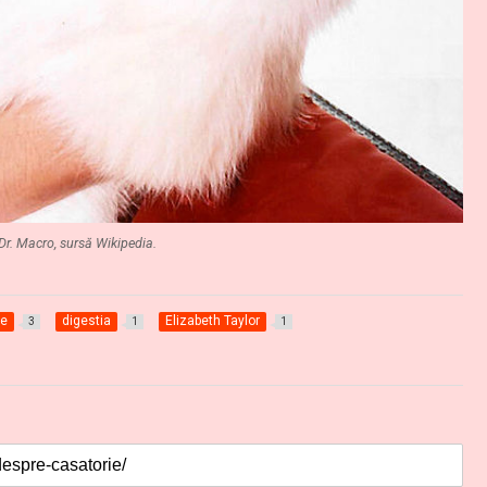
Dr. Macro, sursă Wikipedia.
ie
digestia
Elizabeth Taylor
3
1
1