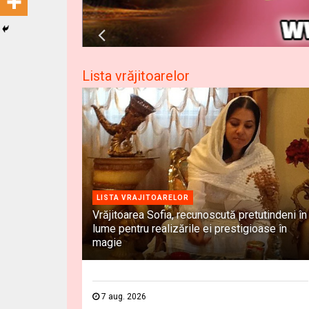
Lista vrăjitoarelor
LISTA VRAJITOARELOR
Vrăjitoarea Sofia, recunoscută pretutindeni în
lume pentru realizările ei prestigioase în
magie
7 aug. 2026