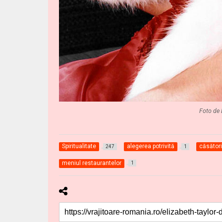
Foto de 
Spiritualitate
alegerea potrivită
căsător
247
1
meniul restaurantelor
1