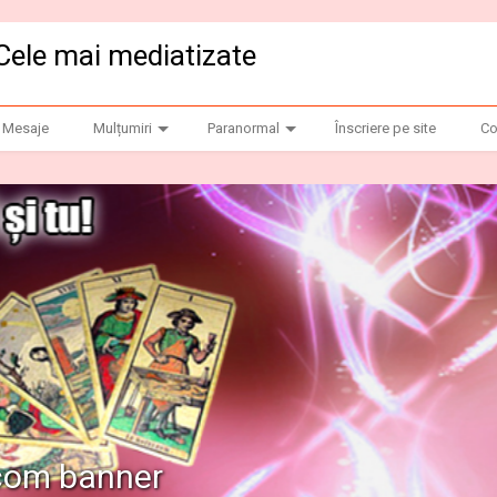
Cele mai mediatizate
Mesaje
Mulțumiri
Paranormal
Înscriere pe site
Co
.com banner