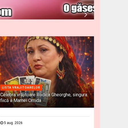
LISTA VRAJITOARELOR
Celebra vrăjitoare Rodica Gheorghe, singura
fiică a Mamei Omida
5 aug. 2026