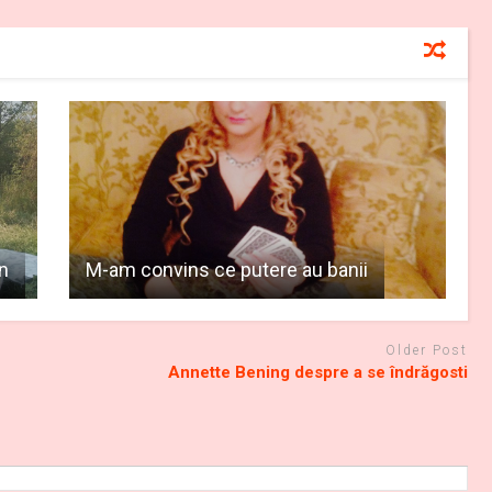
en
M-am convins ce putere au banii
Older Post
Annette Bening despre a se îndrăgosti