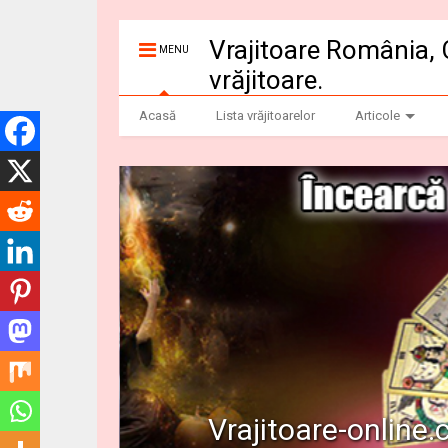
Vrajitoare România, 
MENU
vrăjitoare.
Acasă
Lista vrăjitoarelor
Articole
Vrajitoare-online