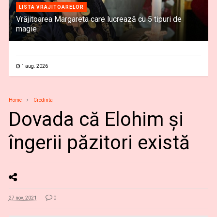
LISTA VRAJITOARELOR
Vrăjitoarea Margareta care lucrează cu 5 tipuri de
magie
1 aug. 2026
Home
Credinta
Dovada că Elohim şi
îngerii păzitori există
27 nov. 2021
0