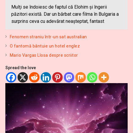
Mulţi se îndoiesc de faptul că Elohim şi îngerii
păzitori există. Dar un bărbat care filma în Bulgaria a
surprins ceva cu adevărat neaşteptat, fantast
Fenomen straniu într-un sat australian
O fantomă bântuie un hotel englez
Mario Vargas Llosa despre scriitor
Spread the love