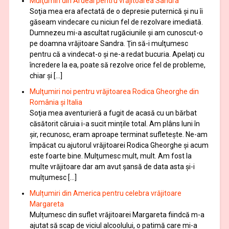
Mulţumiri din Ardeal pentru vrăjitoarea Sandra
Soţia mea era afectată de o depresie puternică şi nu îi
găseam vindecare cu niciun fel de rezolvare imediată.
Dumnezeu mi-a ascultat rugăciunile şi am cunoscut-o
pe doamna vrăjitoare Sandra. Ţin să-i mulţumesc
pentru că a vindecat-o şi ne-a redat bucuria. Apelaţi cu
încredere la ea, poate să rezolve orice fel de probleme,
chiar şi […]
Mulţumiri noi pentru vrăjitoarea Rodica Gheorghe din
România și Italia
Soţia mea aventurieră a fugit de acasă cu un bărbat
căsătorit căruia i-a sucit mințile total. Am plâns luni în
șir, recunosc, eram aproape terminat sufletește. Ne-am
împăcat cu ajutorul vrăjitoarei Rodica Gheorghe şi acum
este foarte bine. Mulţumesc mult, mult. Am fost la
multe vrăjitoare dar am avut șansă de data asta și-i
mulțumesc […]
Mulțumiri din America pentru celebra vrăjitoare
Margareta
Mulțumesc din suflet vrăjitoarei Margareta fiindcă m-a
ajutat să scap de viciul alcoolului, o patimă care mi-a