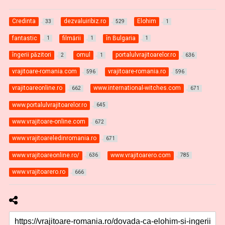
Credinta
dezvaluiribiz.ro
Elohim
33
529
1
fantastic
filmării
în Bulgaria
1
1
1
îngerii păzitori
omul
portalulvrajitoarelor.ro
2
1
636
vrajitoare-romania.com
vrajitoare-romania.ro
596
596
vrajitoareonline.ro
www.international-witches.com
662
671
www.portalulvrajitoarelor.ro
645
www.vrajitoare-online.com
672
www.vrajitoareledinromania.ro
671
www.vrajitoareonline.ro/
www.vrajitoarero.com
636
785
www.vrajitoarero.ro
666