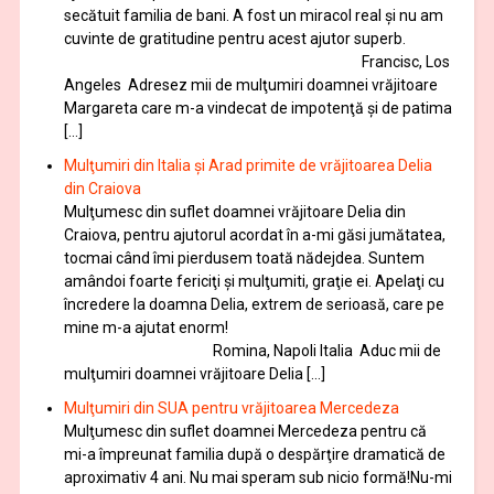
secătuit familia de bani. A fost un miracol real și nu am
cuvinte de gratitudine pentru acest ajutor superb.
Francisc, Los
Angeles Adresez mii de mulţumiri doamnei vrăjitoare
Margareta care m-a vindecat de impotenţă şi de patima
[…]
Mulţumiri din Italia și Arad primite de vrăjitoarea Delia
din Craiova
Mulţumesc din suflet doamnei vrăjitoare Delia din
Craiova, pentru ajutorul acordat în a-mi găsi jumătatea,
tocmai când îmi pierdusem toată nădejdea. Suntem
amândoi foarte fericiţi şi mulţumiti, graţie ei. Apelaţi cu
încredere la doamna Delia, extrem de serioasă, care pe
mine m-a ajutat enorm!
Romina, Napoli Italia Aduc mii de
mulţumiri doamnei vrăjitoare Delia […]
Mulţumiri din SUA pentru vrăjitoarea Mercedeza
Mulţumesc din suflet doamnei Mercedeza pentru că
mi-a împreunat familia după o despărţire dramatică de
aproximativ 4 ani. Nu mai speram sub nicio formă!Nu-mi