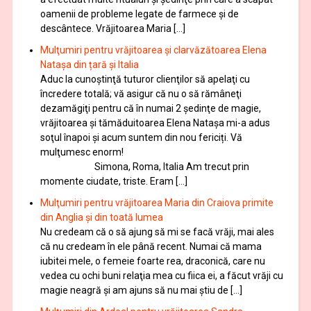
oamenii de probleme legate de farmece şi de
descântece. Vrăjitoarea Maria […]
Mulţumiri pentru vrăjitoarea și clarvăzătoarea Elena
Natașa din țară și Italia
Aduc la cunoştinţă tuturor clienţilor să apelaţi cu
încredere totală; vă asigur că nu o să rămâneţi
dezamăgiţi pentru că în numai 2 şedinţe de magie,
vrăjitoarea și tămăduitoarea Elena Natașa mi-a adus
soţul înapoi și acum suntem din nou fericiți. Vă
mulţumesc enorm!
Simona, Roma, Italia Am trecut prin
momente ciudate, triste. Eram […]
Mulţumiri pentru vrăjitoarea Maria din Craiova primite
din Anglia și din toată lumea
Nu credeam că o să ajung să mi se facă vrăji, mai ales
că nu credeam în ele până recent. Numai că mama
iubitei mele, o femeie foarte rea, draconică, care nu
vedea cu ochi buni relaţia mea cu fiica ei, a făcut vrăji cu
magie neagră şi am ajuns să nu mai ştiu de […]