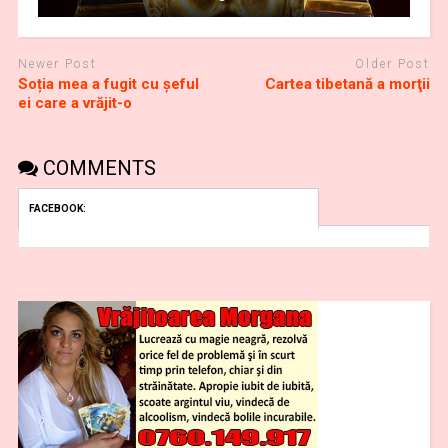
Newer Post
Older Post
Soția mea a fugit cu șeful
Cartea tibetană a morţii
ei care a vrăjit-o
COMMENTS
FACEBOOK: