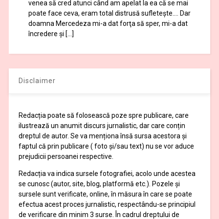
venea să cred atunci când am apelat la ea că se mai
poate face ceva, eram total distrusă sufleteşte…. Dar
doamna Mercedeza mi-a dat forţa să sper, mi-a dat
încredere şi […]
Disclaimer
Redacția poate să folosească poze spre publicare, care
ilustrează un anumit discurs jurnalistic, dar care conțin
dreptul de autor. Se va menționa însă sursa acestora și
faptul că prin publicare ( foto și/sau text) nu se vor aduce
prejudicii persoanei respective.
Redacția va indica sursele fotografiei, acolo unde acestea
se cunosc (autor, site, blog, platformă etc.). Pozele și
sursele sunt verificate, online, în măsura în care se poate
efectua acest proces jurnalistic, respectându-se principiul
de verificare din minim 3 surse. În cadrul dreptului de