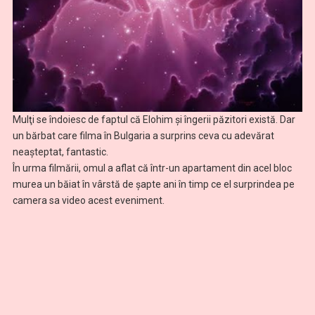
Mulţi se îndoiesc de faptul că Elohim şi îngerii păzitori există. Dar
un bărbat care filma în Bulgaria a surprins ceva cu adevărat
neaşteptat, fantastic.
În urma filmării, omul a aflat că într-un apartament din acel bloc
murea un băiat în vârstă de şapte ani în timp ce el surprindea pe
camera sa video acest eveniment.