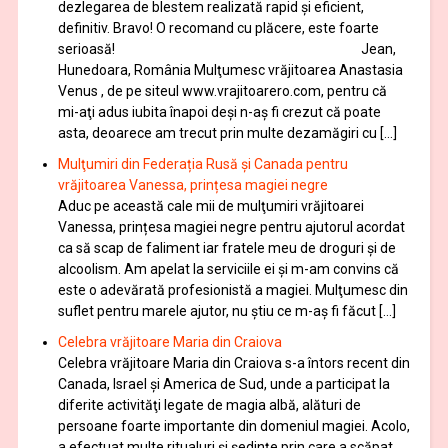
dezlegarea de blestem realizată rapid și eficient,
definitiv. Bravo! O recomand cu plăcere, este foarte
serioasă! Jean,
Hunedoara, România Mulţumesc vrăjitoarea Anastasia
Venus , de pe siteul www.vrajitoarero.com, pentru că
mi-aţi adus iubita înapoi deşi n-aş fi crezut că poate
asta, deoarece am trecut prin multe dezamăgiri cu […]
Mulţumiri din Federația Rusă și Canada pentru
vrăjitoarea Vanessa, prințesa magiei negre
Aduc pe această cale mii de mulţumiri vrăjitoarei
Vanessa, prințesa magiei negre pentru ajutorul acordat
ca să scap de faliment iar fratele meu de droguri și de
alcoolism. Am apelat la serviciile ei şi m-am convins că
este o adevărată profesionistă a magiei. Mulţumesc din
suflet pentru marele ajutor, nu știu ce m-aș fi făcut […]
Celebra vrăjitoare Maria din Craiova
Celebra vrăjitoare Maria din Craiova s-a întors recent din
Canada, Israel şi America de Sud, unde a participat la
diferite activităţi legate de magia albă, alături de
persoane foarte importante din domeniul magiei. Acolo,
a efectuat multe ritualuri şi şedinţe prin care a scăpat