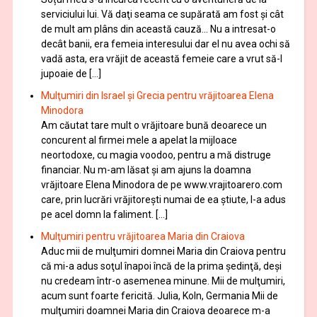
serviciului lui. Vă daţi seama ce supărată am fost şi cât
de mult am plâns din această cauză… Nu a intresat-o
decât banii, era femeia interesului dar el nu avea ochi să
vadă asta, era vrăjit de această femeie care a vrut să-l
jupoaie de […]
Mulţumiri din Israel și Grecia pentru vrăjitoarea Elena
Minodora
Am căutat tare mult o vrăjitoare bună deoarece un
concurent al firmei mele a apelat la mijloace
neortodoxe, cu magia voodoo, pentru a mă distruge
financiar. Nu m-am lăsat şi am ajuns la doamna
vrăjitoare Elena Minodora de pe www.vrajitoarero.com
care, prin lucrări vrăjitorești numai de ea ştiute, l-a adus
pe acel domn la faliment. […]
Mulţumiri pentru vrăjitoarea Maria din Craiova
Aduc mii de mulţumiri domnei Maria din Craiova pentru
că mi-a adus soţul înapoi încă de la prima şedinţă, deşi
nu credeam într-o asemenea minune. Mii de mulţumiri,
acum sunt foarte fericită. Julia, Koln, Germania Mii de
mulţumiri doamnei Maria din Craiova deoarece m-a