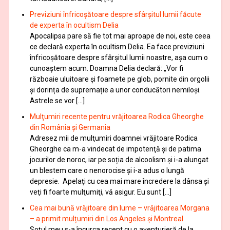
Previziuni înfricoșătoare despre sfârșitul lumii făcute
de experta în ocultism Delia
Apocalipsa pare să fie tot mai aproape de noi, este ceea
ce declară experta în ocultism Delia. Ea face previziuni
înfricoșătoare despre sfârșitul lumii noastre, așa cum o
cunoaștem acum. Doamna Delia declară: „Vor fi
războaie uluitoare și foamete pe glob, pornite din orgolii
și dorința de supremație a unor conducători nemiloși.
Astrele se vor […]
Mulţumiri recente pentru vrăjitoarea Rodica Gheorghe
din România și Germania
Adresez mii de mulţumiri doamnei vrăjitoare Rodica
Gheorghe ca m-a vindecat de impotenţă şi de patima
jocurilor de noroc, iar pe soția de alcoolism și i-a alungat
un blestem care o nenorocise și i-a adus o lungă
depresie. Apelaţi cu cea mai mare încredere la dânsa şi
veţi fi foarte mulţumiţi, vă asigur. Eu sunt […]
Cea mai bună vrăjitoare din lume – vrăjitoarea Morgana
– a primit mulțumiri din Los Angeles și Montreal
Soțul meu s-a încurca recent cu o aventurieră de la