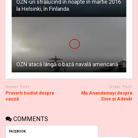
OZN-uri strălucind în noapte în martie 2016
la Helsinki, în Finlanda
OZN atacă lângă o bază navală americană
Newer Post
Older Post
Proverb budist despre
Ma Anandamayi despre
cauză
Sine şi Adevăr
COMMENTS
FACEBOOK: