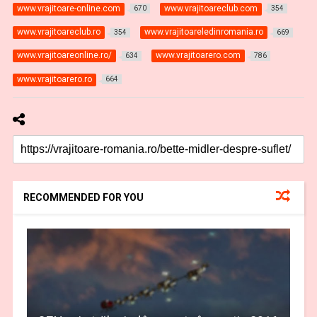
www.vrajitoare-online.com
www.vrajitoareclub.com
670
354
www.vrajitoareclub.ro
www.vrajitoareledinromania.ro
354
669
www.vrajitoareonline.ro/
www.vrajitoarero.com
634
786
www.vrajitoarero.ro
664
RECOMMENDED FOR YOU