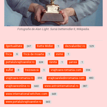
Fotografie de Alan Light. Sursă bettemidler-9, Wikipedia.
Spiritualitate
Bette Midler
dezvaluiribiz.ro
247
1
529
frica
frică de moarte
inimii
6
1
1
portalulvrajitoarelor.ro
rănită
şansă
634
1
1
suflet
trezească
vrajitoare-romania.com
3
1
594
vrajitoare-romania.ro
vrajitoareledinromania.com
594
483
vrajitoareonline.ro
www.astrointernational.ro
660
387
www.international-witches.com
669
www.portalulvrajitoarelor.ro
643