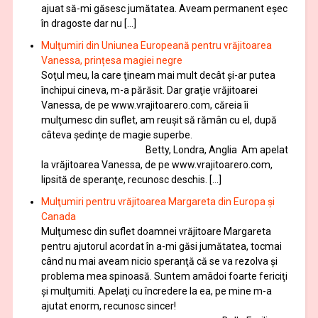
ajuat să-mi găsesc jumătatea. Aveam permanent eşec
în dragoste dar nu […]
Mulţumiri din Uniunea Europeană pentru vrăjitoarea
Vanessa, prințesa magiei negre
Soţul meu, la care ţineam mai mult decât și-ar putea
închipui cineva, m-a părăsit. Dar graţie vrăjitoarei
Vanessa, de pe www.vrajitoarero.com, căreia îi
mulţumesc din suflet, am reuşit să rămân cu el, după
câteva şedinţe de magie superbe.
Betty, Londra, Anglia Am apelat
la vrăjitoarea Vanessa, de pe www.vrajitoarero.com,
lipsită de speranţe, recunosc deschis. […]
Mulţumiri pentru vrăjitoarea Margareta din Europa și
Canada
Mulţumesc din suflet doamnei vrăjitoare Margareta
pentru ajutorul acordat în a-mi găsi jumătatea, tocmai
când nu mai aveam nicio speranţă că se va rezolva şi
problema mea spinoasă. Suntem amâdoi foarte fericiţi
şi mulţumiti. Apelaţi cu încredere la ea, pe mine m-a
ajutat enorm, recunosc sincer!