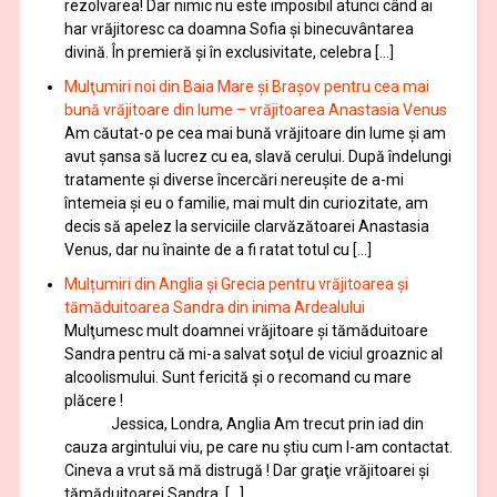
rezolvarea! Dar nimic nu este imposibil atunci când ai
har vrăjitoresc ca doamna Sofia şi binecuvântarea
divină. În premieră şi în exclusivitate, celebra […]
Mulţumiri noi din Baia Mare și Brașov pentru cea mai
bună vrăjitoare din lume – vrăjitoarea Anastasia Venus
Am căutat-o pe cea mai bună vrăjitoare din lume și am
avut șansa să lucrez cu ea, slavă cerului. După îndelungi
tratamente şi diverse încercări nereușite de a-mi
întemeia şi eu o familie, mai mult din curiozitate, am
decis să apelez la serviciile clarvăzătoarei Anastasia
Venus, dar nu înainte de a fi ratat totul cu […]
Mulțumiri din Anglia și Grecia pentru vrăjitoarea și
tămăduitoarea Sandra din inima Ardealului
Mulţumesc mult doamnei vrăjitoare și tămăduitoare
Sandra pentru că mi-a salvat soţul de viciul groaznic al
alcoolismului. Sunt fericită și o recomand cu mare
plăcere !
Jessica, Londra, Anglia Am trecut prin iad din
cauza argintului viu, pe care nu știu cum l-am contactat.
Cineva a vrut să mă distrugă ! Dar graţie vrăjitoarei și
tămăduitoarei Sandra, […]