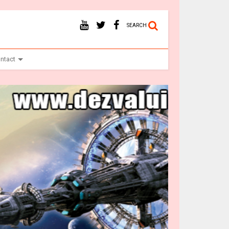
SEARCH
ntact
Ba