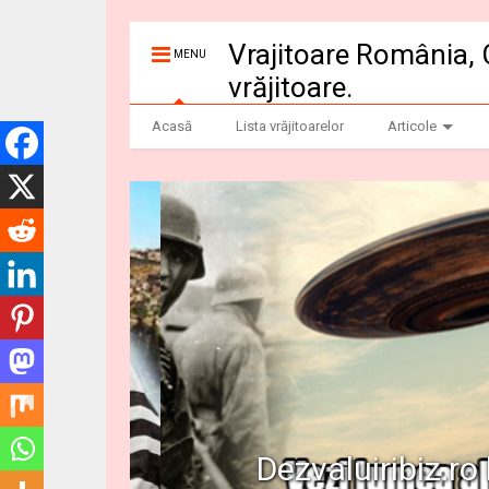
Vrajitoare România, 
MENU
vrăjitoare.
Acasă
Lista vrăjitoarelor
Articole
Dezvaluiribiz.ro b