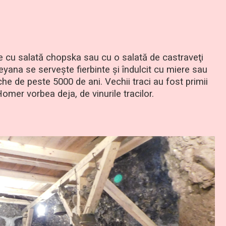
re cu salată chopska sau cu o salată de castraveţi
reyana se serveşte fierbinte şi îndulcit cu miere sau
eche de peste 5000 de ani. Vechii traci au fost primii
Homer vorbea deja, de vinurile tracilor.