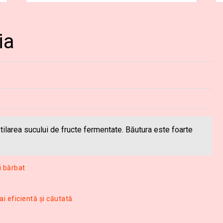
ia
istilarea sucului de fructe fermentate. Băutura este foarte
i bărbat
i eficientă şi căutată