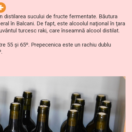
rin distilarea sucului de fructe fermentate. Băutura
eral în Balcani. De fapt, este alcoolul naţional în ţara
vântul turcesc raki, care înseamnă alcool distilat.
tre 55 şi 65º. Prepecenica este un rachiu dublu
º.