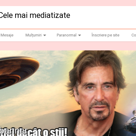
Cele mai mediatizate
Mesaje
Mulțumiri
Paranormal
Înscriere pe site
Co
anner