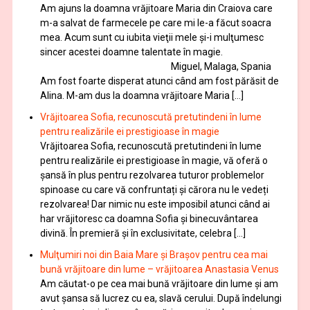
Am ajuns la doamna vrăjitoare Maria din Craiova care
m-a salvat de farmecele pe care mi le-a făcut soacra
mea. Acum sunt cu iubita vieţii mele şi-i mulţumesc
sincer acestei doamne talentate în magie.
Miguel, Malaga, Spania
Am fost foarte disperat atunci când am fost părăsit de
Alina. M-am dus la doamna vrăjitoare Maria […]
Vrăjitoarea Sofia, recunoscută pretutindeni în lume
pentru realizările ei prestigioase în magie
Vrăjitoarea Sofia, recunoscută pretutindeni în lume
pentru realizările ei prestigioase în magie, vă oferă o
şansă în plus pentru rezolvarea tuturor problemelor
spinoase cu care vă confruntați și cărora nu le vedeți
rezolvarea! Dar nimic nu este imposibil atunci când ai
har vrăjitoresc ca doamna Sofia şi binecuvântarea
divină. În premieră şi în exclusivitate, celebra […]
Mulţumiri noi din Baia Mare și Brașov pentru cea mai
bună vrăjitoare din lume – vrăjitoarea Anastasia Venus
Am căutat-o pe cea mai bună vrăjitoare din lume și am
avut șansa să lucrez cu ea, slavă cerului. După îndelungi