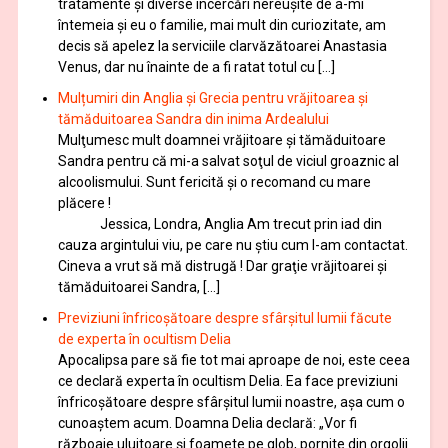
tratamente şi diverse încercări nereușite de a-mi
întemeia şi eu o familie, mai mult din curiozitate, am
decis să apelez la serviciile clarvăzătoarei Anastasia
Venus, dar nu înainte de a fi ratat totul cu […]
Mulțumiri din Anglia și Grecia pentru vrăjitoarea și
tămăduitoarea Sandra din inima Ardealului
Mulţumesc mult doamnei vrăjitoare și tămăduitoare
Sandra pentru că mi-a salvat soţul de viciul groaznic al
alcoolismului. Sunt fericită și o recomand cu mare
plăcere !
Jessica, Londra, Anglia Am trecut prin iad din
cauza argintului viu, pe care nu știu cum l-am contactat.
Cineva a vrut să mă distrugă ! Dar graţie vrăjitoarei și
tămăduitoarei Sandra, […]
Previziuni înfricoșătoare despre sfârșitul lumii făcute
de experta în ocultism Delia
Apocalipsa pare să fie tot mai aproape de noi, este ceea
ce declară experta în ocultism Delia. Ea face previziuni
înfricoșătoare despre sfârșitul lumii noastre, așa cum o
cunoaștem acum. Doamna Delia declară: „Vor fi
războaie uluitoare și foamete pe glob, pornite din orgolii