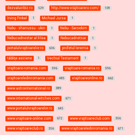
dezvaluiribiz.ro
http://www.vrăjitoarero.com/
529
109
Irving Finkel
Michael Jursa
1
1
Nabu - sharrussu - ukin
Nebu - Sarsekim
1
1
Nebucadnestar al II-lea
Nebucadnetsar
1
1
portalulvrajitoarelor.ro
profetul Ieremia
636
1
tăbliţe asiriene
Vechiul Testament
1
1
vrajitoare-romania.com
vrajitoare-romania.ro
596
596
vrajitoareledinromania.com
vrajitoareonline.ro
485
662
www.astrointernational.ro
389
www.international-witches.com
671
www.portalulvrajitoarelor.ro
645
www.vrajitoare-online.com
www.vrajitoareclub.com
672
356
www.vrajitoareclub.ro
www.vrajitoareledinromania.ro
356
671