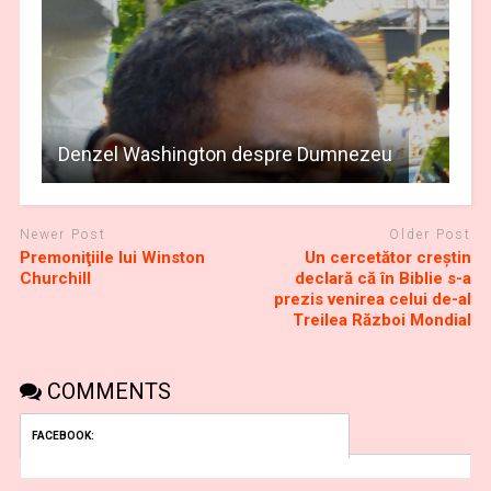
Denzel Washington despre Dumnezeu
Newer Post
Older Post
Premoniţiile lui Winston
Un cercetător creştin
Churchill
declară că în Biblie s-a
prezis venirea celui de-al
Treilea Război Mondial
COMMENTS
FACEBOOK: