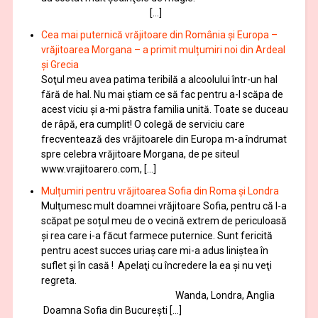
[…]
Cea mai puternică vrăjitoare din România și Europa –
vrăjitoarea Morgana – a primit mulțumiri noi din Ardeal
și Grecia
Soţul meu avea patima teribilă a alcoolului într-un hal
fără de hal. Nu mai ştiam ce să fac pentru a-l scăpa de
acest viciu şi a-mi păstra familia unită. Toate se duceau
de râpă, era cumplit! O colegă de serviciu care
frecventează des vrăjitoarele din Europa m-a îndrumat
spre celebra vrăjitoare Morgana, de pe siteul
www.vrajitoarero.com, […]
Mulțumiri pentru vrăjitoarea Sofia din Roma și Londra
Mulţumesc mult doamnei vrăjitoare Sofia, pentru că l-a
scăpat pe soțul meu de o vecină extrem de periculoasă
și rea care i-a făcut farmece puternice. Sunt fericită
pentru acest succes uriaș care mi-a adus liniștea în
suflet și în casă ! Apelaţi cu încredere la ea şi nu veţi
regreta.
Wanda, Londra, Anglia
Doamna Sofia din București […]