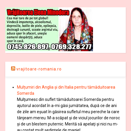
vrajitoare-romania.ro
Mulțumiri din Anglia și din Italia pentru tămăduitoarea
Somerda
Mulţumesc din suflet tămăduitoarei Somerda pentru
ajutorul acordat în a-mi găsi jumătatea, după ce de ani
de zile am eşuat în găsirea sufletul meu pereche la care
tânjeam mereu. M-a scăpat şi de viciul jocurilor de noroc
şi de un blestem puternic. Merită să apelaţi şi nici nu m-
au costat mult şedinţele de magie!