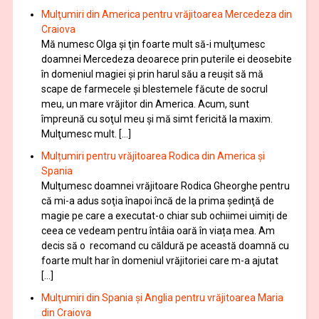
Mulţumiri din America pentru vrăjitoarea Mercedeza din
Craiova
Mă numesc Olga şi ţin foarte mult să-i mulţumesc
doamnei Mercedeza deoarece prin puterile ei deosebite
în domeniul magiei şi prin harul său a reuşit să mă
scape de farmecele şi blestemele făcute de socrul
meu, un mare vrăjitor din America. Acum, sunt
împreună cu soţul meu şi mă simt fericită la maxim.
Mulţumesc mult. […]
Mulțumiri pentru vrăjitoarea Rodica din America și
Spania
Mulţumesc doamnei vrăjitoare Rodica Gheorghe pentru
că mi-a adus soţia înapoi încă de la prima şedinţă de
magie pe care a executat-o chiar sub ochiimei uimiți de
ceea ce vedeam pentru întâia oară în viața mea. Am
decis să o recomand cu căldură pe această doamnă cu
foarte mult har în domeniul vrăjitoriei care m-a ajutat
[…]
Mulţumiri din Spania şi Anglia pentru vrăjitoarea Maria
din Craiova