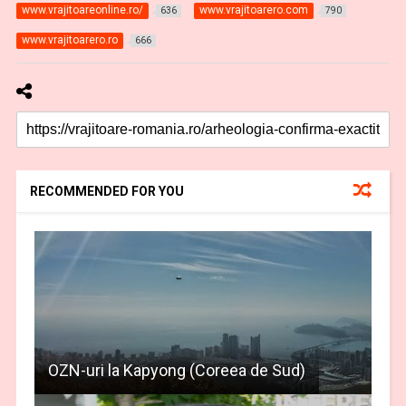
www.vrajitoareonline.ro/
www.vrajitoarero.com
636
790
www.vrajitoarero.ro
666
RECOMMENDED FOR YOU
OZN-uri la Kapyong (Coreea de Sud)