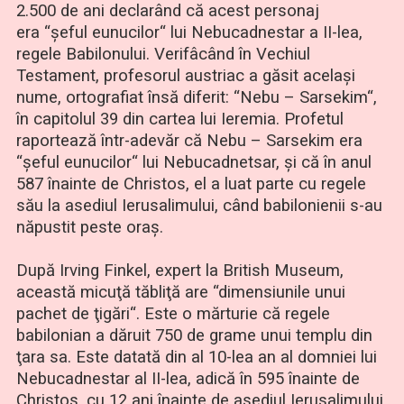
2.500 de ani declarând că acest personaj
era “şeful eunucilor“ lui Nebucadnestar a II-lea,
regele Babilonului. Verifâcând în Vechiul
Testament, profesorul austriac a găsit acelaşi
nume, ortografiat însă diferit: “Nebu – Sarsekim“,
în capitolul 39 din cartea lui Ieremia. Profetul
raportează într-adevăr că Nebu – Sarsekim era
“şeful eunucilor“ lui Nebucadnetsar, şi că în anul
587 înainte de Christos, el a luat parte cu regele
său la asediul Ierusalimului, când babilonienii s-au
năpustit peste oraş.
După Irving Finkel, expert la British Museum,
această micuţă tăbliţă are “dimensiunile unui
pachet de ţigări“. Este o mărturie că regele
babilonian a dăruit 750 de grame unui templu din
ţara sa. Este datată din al 10-lea an al domniei lui
Nebucadnestar al II-lea, adică în 595 înainte de
Christos, cu 12 ani înainte de asediul Ierusalimului.