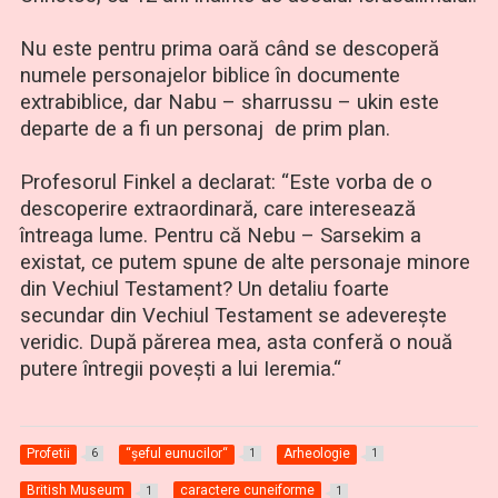
Nu este pentru prima oară când se descoperă
numele personajelor biblice în documente
extrabiblice, dar Nabu – sharrussu – ukin este
departe de a fi un personaj de prim plan.
Profesorul Finkel a declarat: “Este vorba de o
descoperire extraordinară, care interesează
întreaga lume. Pentru că Nebu – Sarsekim a
existat, ce putem spune de alte personaje minore
din Vechiul Testament? Un detaliu foarte
secundar din Vechiul Testament se adevereşte
veridic. După părerea mea, asta conferă o nouă
putere întregii poveşti a lui Ieremia.“
Profetii
“şeful eunucilor“
Arheologie
6
1
1
British Museum
caractere cuneiforme
1
1