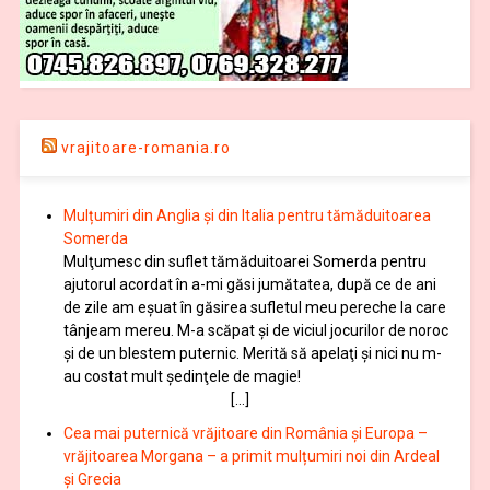
vrajitoare-romania.ro
Mulțumiri din Anglia și din Italia pentru tămăduitoarea
Somerda
Mulţumesc din suflet tămăduitoarei Somerda pentru
ajutorul acordat în a-mi găsi jumătatea, după ce de ani
de zile am eşuat în găsirea sufletul meu pereche la care
tânjeam mereu. M-a scăpat şi de viciul jocurilor de noroc
şi de un blestem puternic. Merită să apelaţi şi nici nu m-
au costat mult şedinţele de magie!
[…]
Cea mai puternică vrăjitoare din România și Europa –
vrăjitoarea Morgana – a primit mulțumiri noi din Ardeal
și Grecia