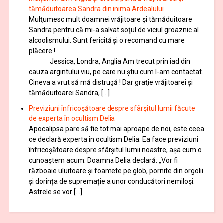
tămăduitoarea Sandra din inima Ardealului
Mulţumesc mult doamnei vrăjitoare și tămăduitoare
Sandra pentru că mi-a salvat soţul de viciul groaznic al
alcoolismului. Sunt fericită și o recomand cu mare
plăcere !
Jessica, Londra, Anglia Am trecut prin iad din
cauza argintului viu, pe care nu știu cum l-am contactat.
Cineva a vrut să mă distrugă ! Dar graţie vrăjitoarei și
tămăduitoarei Sandra, […]
Previziuni înfricoșătoare despre sfârșitul lumii făcute
de experta în ocultism Delia
Apocalipsa pare să fie tot mai aproape de noi, este ceea
ce declară experta în ocultism Delia. Ea face previziuni
înfricoșătoare despre sfârșitul lumii noastre, așa cum o
cunoaștem acum. Doamna Delia declară: „Vor fi
războaie uluitoare și foamete pe glob, pornite din orgolii
și dorința de supremație a unor conducători nemiloși.
Astrele se vor […]