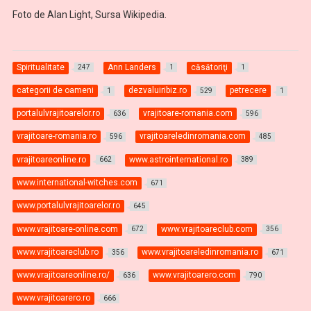
Foto de Alan Light, Sursa Wikipedia.
Spiritualitate
Ann Landers
căsătoriţi
247
1
1
categorii de oameni
dezvaluiribiz.ro
petrecere
1
529
1
portalulvrajitoarelor.ro
vrajitoare-romania.com
636
596
vrajitoare-romania.ro
vrajitoareledinromania.com
596
485
vrajitoareonline.ro
www.astrointernational.ro
662
389
www.international-witches.com
671
www.portalulvrajitoarelor.ro
645
www.vrajitoare-online.com
www.vrajitoareclub.com
672
356
www.vrajitoareclub.ro
www.vrajitoareledinromania.ro
356
671
www.vrajitoareonline.ro/
www.vrajitoarero.com
636
790
www.vrajitoarero.ro
666