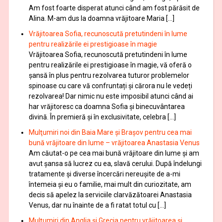
Am fost foarte disperat atunci când am fost părăsit de
Alina. M-am dus la doamna vrăjitoare Maria […]
Vrăjitoarea Sofia, recunoscută pretutindeni în lume
pentru realizările ei prestigioase în magie
Vrăjitoarea Sofia, recunoscută pretutindeni în lume
pentru realizările ei prestigioase în magie, vă oferă o
şansă în plus pentru rezolvarea tuturor problemelor
spinoase cu care vă confruntați și cărora nu le vedeți
rezolvarea! Dar nimic nu este imposibil atunci când ai
har vrăjitoresc ca doamna Sofia şi binecuvântarea
divină. În premieră şi în exclusivitate, celebra […]
Mulţumiri noi din Baia Mare și Brașov pentru cea mai
bună vrăjitoare din lume – vrăjitoarea Anastasia Venus
Am căutat-o pe cea mai bună vrăjitoare din lume și am
avut șansa să lucrez cu ea, slavă cerului. După îndelungi
tratamente şi diverse încercări nereușite de a-mi
întemeia şi eu o familie, mai mult din curiozitate, am
decis să apelez la serviciile clarvăzătoarei Anastasia
Venus, dar nu înainte de a fi ratat totul cu […]
Mulțumiri din Anglia și Grecia pentru vrăjitoarea și