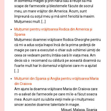
în domeniul magiei şi prin harul său a reuşit să mă
scape de farmecele şi blestemele făcute de socrul
meu, un mare vrăjitor din America. Acum, sunt
împreună cu soţul meu şi mă simt fericită la maxim.
Mulţumesc mult. […]
Mulțumiri pentru vrăjitoarea Rodica din America și
Spania
Mulţumesc doamnei vrăjitoare Rodica Gheorghe pentru
că mi-a adus soţia înapoi încă de la prima şedinţă de
magie pe care a executat-o chiar sub ochiimei uimiți de
ceea ce vedeam pentru întâia oară în viața mea. Am
decis să o recomand cu căldură pe această doamnă cu
foarte mult har în domeniul vrăjitoriei care m-a ajutat
[…]
Mulţumiri din Spania şi Anglia pentru vrăjitoarea Maria
din Craiova
Am ajuns la doamna vrăjitoare Maria din Craiova care
m-a salvat de farmecele pe care mi le-a făcut soacra
mea. Acum sunt cu iubita vieţii mele şi-i mulţumesc
sincer acestei doamne talentate în magie.
Miguel, Malaga, Spania