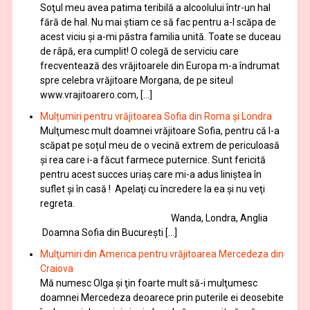
Soţul meu avea patima teribilă a alcoolului într-un hal
fără de hal. Nu mai ştiam ce să fac pentru a-l scăpa de
acest viciu şi a-mi păstra familia unită. Toate se duceau
de râpă, era cumplit! O colegă de serviciu care
frecventează des vrăjitoarele din Europa m-a îndrumat
spre celebra vrăjitoare Morgana, de pe siteul
www.vrajitoarero.com, […]
Mulțumiri pentru vrăjitoarea Sofia din Roma și Londra
Mulţumesc mult doamnei vrăjitoare Sofia, pentru că l-a
scăpat pe soțul meu de o vecină extrem de periculoasă
și rea care i-a făcut farmece puternice. Sunt fericită
pentru acest succes uriaș care mi-a adus liniștea în
suflet și în casă ! Apelaţi cu încredere la ea şi nu veţi
regreta.
Wanda, Londra, Anglia
Doamna Sofia din București […]
Mulţumiri din America pentru vrăjitoarea Mercedeza din
Craiova
Mă numesc Olga şi ţin foarte mult să-i mulţumesc
doamnei Mercedeza deoarece prin puterile ei deosebite