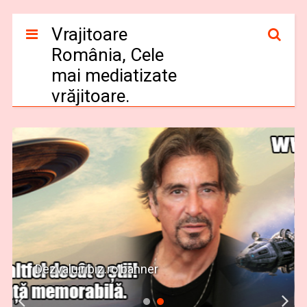
Vrajitoare
România, Cele
mai mediatizate
vrăjitoare.
Dezvaluiribiz.ro banner