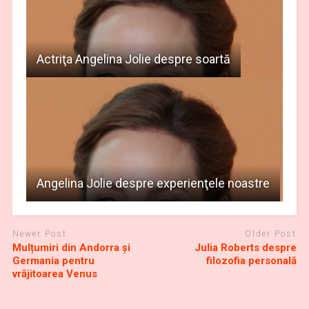
Actriţa Angelina Jolie despre soartă
Angelina Jolie despre experienţele noastre
Newer Post
Older Post
Mulțumiri din Andorra și
Julia Roberts despre
Germania pentru
filozofia personală
vrăjitoarea Venus