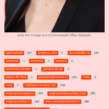
autor foto Foreign and Commonwealth Office, Wikipedia.
Spiritualitate
Angelina Jolie
dezvaluiribiz.ro
247
7
529
existenţă
exteriorul
meseria
1
1
2
momentul prezent
oamenii din jur
1
1
planuri de viitor
portalulvrajitoarelor.ro
tristă
1
636
2
viaţa
vrajitoare-romania.com
7
596
vrajitoare-romania.ro
vrajitoareledinromania.com
596
483
vrajitoareonline.ro
www.astrointernational.ro
662
388