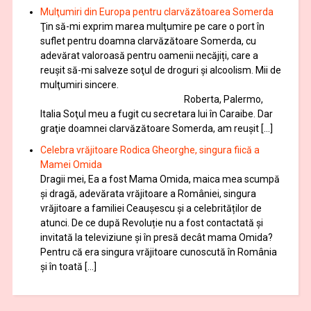
Mulţumiri din Europa pentru clarvăzătoarea Somerda
Ţin să-mi exprim marea mulţumire pe care o port în
suflet pentru doamna clarvăzătoare Somerda, cu
adevărat valoroasă pentru oamenii necăjiți, care a
reuşit să-mi salveze soţul de droguri și alcoolism. Mii de
mulţumiri sincere.
Roberta, Palermo,
Italia Soţul meu a fugit cu secretara lui în Caraibe. Dar
graţie doamnei clarvăzătoare Somerda, am reuşit […]
Celebra vrăjitoare Rodica Gheorghe, singura fiică a
Mamei Omida
Dragii mei, Ea a fost Mama Omida, maica mea scumpă
și dragă, adevărata vrăjitoare a României, singura
vrăjitoare a familiei Ceaușescu și a celebrităților de
atunci. De ce după Revoluție nu a fost contactată și
invitată la televiziune și în presă decât mama Omida?
Pentru că era singura vrăjitoare cunoscută în România
și în toată […]