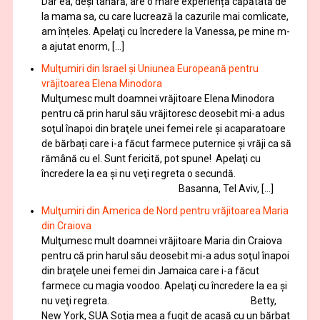
Dar ea, deși tânără, are o mare experiență căpătată de
la mama sa, cu care lucrează la cazurile mai comlicate,
am înțeles. Apelaţi cu încredere la Vanessa, pe mine m-
a ajutat enorm, […]
Mulţumiri din Israel și Uniunea Europeană pentru
vrăjitoarea Elena Minodora
Mulţumesc mult doamnei vrăjitoare Elena Minodora
pentru că prin harul său vrăjitoresc deosebit mi-a adus
soţul înapoi din braţele unei femei rele și acaparatoare
de bărbați care i-a făcut farmece puternice și vrăji ca să
rămână cu el. Sunt fericită, pot spune! Apelaţi cu
încredere la ea şi nu veţi regreta o secundă.
Basanna, Tel Aviv, […]
Mulţumiri din America de Nord pentru vrăjitoarea Maria
din Craiova
Mulţumesc mult doamnei vrăjitoare Maria din Craiova
pentru că prin harul său deosebit mi-a adus soţul înapoi
din braţele unei femei din Jamaica care i-a făcut
farmece cu magia voodoo. Apelaţi cu încredere la ea şi
nu veţi regreta. Betty,
New York, SUA Soţia mea a fugit de acasă cu un bărbat