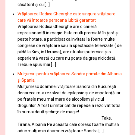
căsătorit și cu […]
Vrăjitoarea Rodica Gheorghe este singura vrăjitoare
care vă întoarce persoana iubită garantat
Vrăjitoarea Rodica Gheorghe are o carieră
impresionantă în magie. Este multi premiată în țară și
peste hotare, a participat ca invitată la foarte multe
congrese de vrăjitoare sau la spectacole televizate ( de
pildă la Kiev, în Ucraina), are ritualuri puternice și o
experiență vastă cu care nu poate da greș niciodată.
Trebuie spus mai […]
Mulţumiri pentru vrăjitoarea Sandra primite din Albania
și Spania
Mulţumesc doamnei vrăjitoare Sandra din București
deoarece m-a rezolvat de epilepsie și de impotenţă iar
pe fratele meu mai mare de alcoolism și viciul
drogurilor. A fost uimitor cât de repede a rezolvat totul
în numai două şedinţe de magie!
Take,
Tirana, Albania Pe această cale doresc foarte mult să
aduc mulţumiri doamnei vrăjitoare Sandra […]