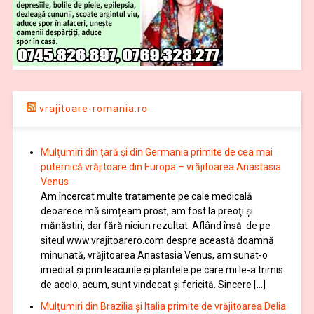
vrajitoare-romania.ro
Mulţumiri din țară și din Germania primite de cea mai
puternică vrăjitoare din Europa – vrăjitoarea Anastasia
Venus
Am încercat multe tratamente pe cale medicală
deoarece mă simțeam prost, am fost la preoţi şi
mănăstiri, dar fără niciun rezultat. Aflând însă de pe
siteul www.vrajitoarero.com despre această doamnă
minunată, vrăjitoarea Anastasia Venus, am sunat-o
imediat şi prin leacurile şi plantele pe care mi le-a trimis
de acolo, acum, sunt vindecat şi fericită. Sincere […]
Mulţumiri din Brazilia și Italia primite de vrăjitoarea Delia