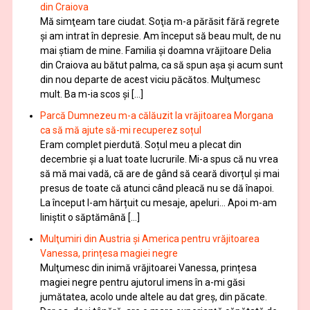
din Craiova
Mă simţeam tare ciudat. Soţia m-a părăsit fără regrete
şi am intrat în depresie. Am început să beau mult, de nu
mai știam de mine. Familia şi doamna vrăjitoare Delia
din Craiova au bătut palma, ca să spun aşa şi acum sunt
din nou departe de acest viciu păcătos. Mulţumesc
mult. Ba m-ia scos și […]
Parcă Dumnezeu m-a călăuzit la vrăjitoarea Morgana
ca să mă ajute să-mi recuperez soțul
Eram complet pierdută. Soțul meu a plecat din
decembrie și a luat toate lucrurile. Mi-a spus că nu vrea
să mă mai vadă, că are de gând să ceară divorțul și mai
presus de toate că atunci când pleacă nu se dă înapoi.
La început l-am hărțuit cu mesaje, apeluri… Apoi m-am
liniștit o săptămână […]
Mulţumiri din Austria și America pentru vrăjitoarea
Vanessa, prințesa magiei negre
Mulţumesc din inimă vrăjitoarei Vanessa, prințesa
magiei negre pentru ajutorul imens în a-mi găsi
jumătatea, acolo unde altele au dat greș, din păcate.