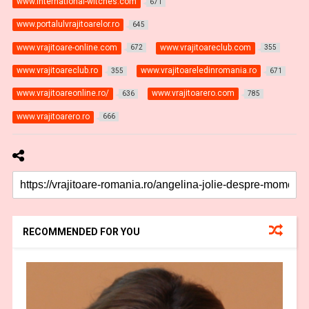
www.international-witches.com
671
www.portalulvrajitoarelor.ro
645
www.vrajitoare-online.com
www.vrajitoareclub.com
672
355
www.vrajitoareclub.ro
www.vrajitoareledinromania.ro
355
671
www.vrajitoareonline.ro/
www.vrajitoarero.com
636
785
www.vrajitoarero.ro
666
RECOMMENDED FOR YOU