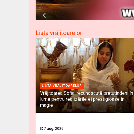
Lista vrăjitoarelor
LISTA VRAJITOARELOR
Vrăjitoarea Sofia, recunoscută pretutindeni în
lume pentru realizările ei prestigioase în
magie
7 aug. 2026