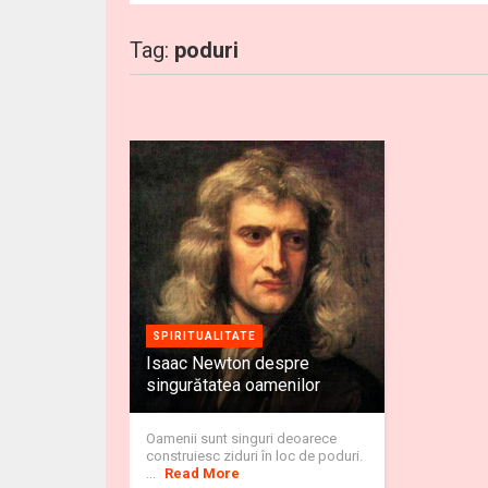
Tag:
poduri
SPIRITUALITATE
Isaac Newton despre
singurătatea oamenilor
Oamenii sunt singuri deoarece
construiesc ziduri în loc de poduri.
...
Read More