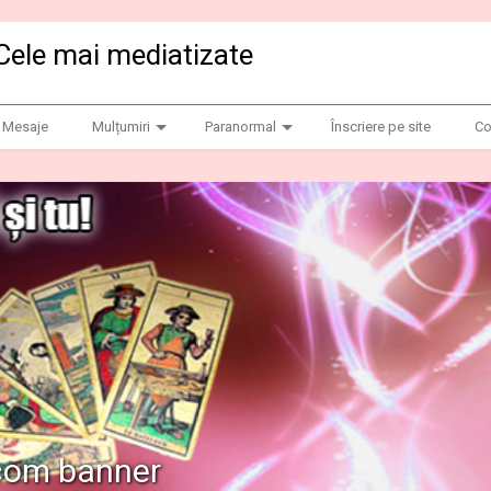
Cele mai mediatizate
Mesaje
Mulțumiri
Paranormal
Înscriere pe site
Co
.com banner