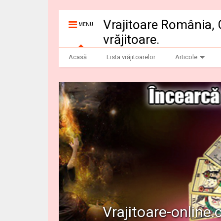
Vrajitoare România, 
MENU
vrăjitoare.
Acasă
Lista vrăjitoarelor
Articole
Vrajitoare-online