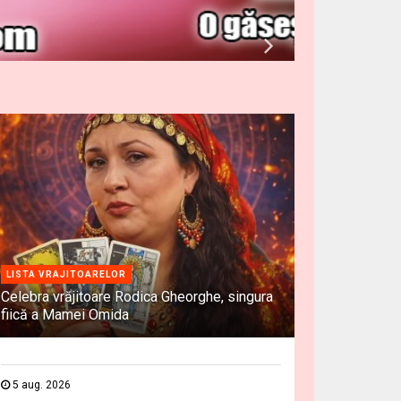
LISTA VRAJITOARELOR
Celebra vrăjitoare Rodica Gheorghe, singura
fiică a Mamei Omida
5 aug. 2026