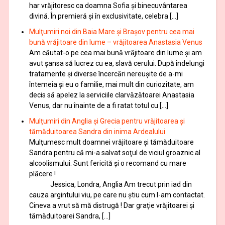
har vrăjitoresc ca doamna Sofia şi binecuvântarea
divină. În premieră şi în exclusivitate, celebra […]
Mulţumiri noi din Baia Mare și Brașov pentru cea mai
bună vrăjitoare din lume – vrăjitoarea Anastasia Venus
Am căutat-o pe cea mai bună vrăjitoare din lume și am
avut șansa să lucrez cu ea, slavă cerului. După îndelungi
tratamente şi diverse încercări nereușite de a-mi
întemeia şi eu o familie, mai mult din curiozitate, am
decis să apelez la serviciile clarvăzătoarei Anastasia
Venus, dar nu înainte de a fi ratat totul cu […]
Mulțumiri din Anglia și Grecia pentru vrăjitoarea și
tămăduitoarea Sandra din inima Ardealului
Mulţumesc mult doamnei vrăjitoare și tămăduitoare
Sandra pentru că mi-a salvat soţul de viciul groaznic al
alcoolismului. Sunt fericită și o recomand cu mare
plăcere !
Jessica, Londra, Anglia Am trecut prin iad din
cauza argintului viu, pe care nu știu cum l-am contactat.
Cineva a vrut să mă distrugă ! Dar graţie vrăjitoarei și
tămăduitoarei Sandra, […]