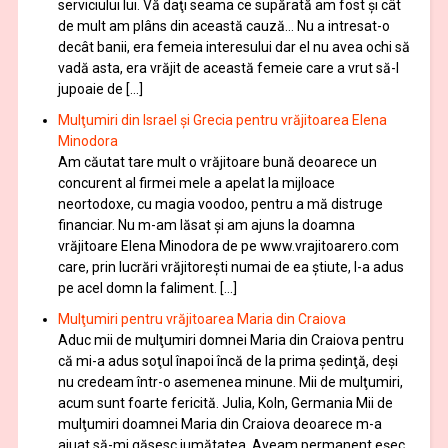
serviciului lui. Vă daţi seama ce supărată am fost şi cât
de mult am plâns din această cauză… Nu a intresat-o
decât banii, era femeia interesului dar el nu avea ochi să
vadă asta, era vrăjit de această femeie care a vrut să-l
jupoaie de […]
Mulţumiri din Israel și Grecia pentru vrăjitoarea Elena
Minodora
Am căutat tare mult o vrăjitoare bună deoarece un
concurent al firmei mele a apelat la mijloace
neortodoxe, cu magia voodoo, pentru a mă distruge
financiar. Nu m-am lăsat şi am ajuns la doamna
vrăjitoare Elena Minodora de pe www.vrajitoarero.com
care, prin lucrări vrăjitorești numai de ea ştiute, l-a adus
pe acel domn la faliment. […]
Mulţumiri pentru vrăjitoarea Maria din Craiova
Aduc mii de mulţumiri domnei Maria din Craiova pentru
că mi-a adus soţul înapoi încă de la prima şedinţă, deşi
nu credeam într-o asemenea minune. Mii de mulţumiri,
acum sunt foarte fericită. Julia, Koln, Germania Mii de
mulţumiri doamnei Maria din Craiova deoarece m-a
ajuat să-mi găsesc jumătatea. Aveam permanent eşec