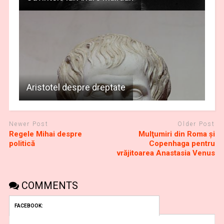
Aristotel despre dreptate
Newer Post
Older Post
Regele Mihai despre
Mulţumiri din Roma și
politică
Copenhaga pentru
vrăjitoarea Anastasia Venus
COMMENTS
FACEBOOK: