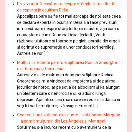
Previziuni înfricoșătoare despre sfârșitul lumii făcute
de experta în ocultism Delia
Apocalipsa pare să fie tot mai aproape de noi, este ceea
ce declară experta în ocultism Delia. Ea face previziuni
înfricoșătoare despre sfârșitul lumii noastre, așa cum o
cunoaștem acum. Doamna Delia declară: „Vor fi
războaie uluitoare și foamete pe glob, pornite din orgolii
și dorința de supremație a unor conducători nemiloși.
Astrele se vor […]
Mulţumiri recente pentru vrăjitoarea Rodica Gheorghe
din România și Germania
Adresez mii de mulţumiri doamnei vrăjitoare Rodica
Gheorghe ca m-a vindecat de impotenţă şi de patima
jocurilor de noroc, iar pe soția de alcoolism și i-a alungat
un blestem care o nenorocise și i-a adus o lungă
depresie. Apelaţi cu cea mai mare încredere la dânsa şi
veţi fi foarte mulţumiţi, vă asigur. Eu sunt […]
Cea mai bună vrăjitoare din lume – vrăjitoarea Morgana
– a primit mulțumiri din Los Angeles și Montreal
Soțul meu s-a încurca recent cu o aventurieră de la