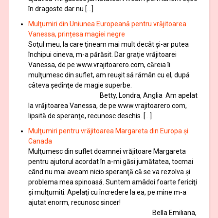
în dragoste dar nu […]
Mulţumiri din Uniunea Europeană pentru vrăjitoarea
Vanessa, prințesa magiei negre
Soţul meu, la care ţineam mai mult decât și-ar putea
închipui cineva, m-a părăsit. Dar graţie vrăjitoarei
Vanessa, de pe www.vrajitoarero.com, căreia îi
mulţumesc din suflet, am reuşit să rămân cu el, după
câteva şedinţe de magie superbe.
Betty, Londra, Anglia Am apelat
la vrăjitoarea Vanessa, de pe www.vrajitoarero.com,
lipsită de speranţe, recunosc deschis. […]
Mulţumiri pentru vrăjitoarea Margareta din Europa și
Canada
Mulţumesc din suflet doamnei vrăjitoare Margareta
pentru ajutorul acordat în a-mi găsi jumătatea, tocmai
când nu mai aveam nicio speranţă că se va rezolva şi
problema mea spinoasă. Suntem amâdoi foarte fericiţi
şi mulţumiti. Apelaţi cu încredere la ea, pe mine m-a
ajutat enorm, recunosc sincer!
Bella Emiliana,