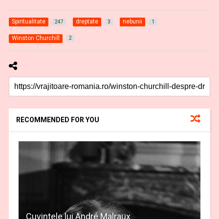
Spiritualitate
dreptate
nebunii
247
3
1
Winston Churchill
2
RECOMMENDED FOR YOU
Cuvintele lui André Malraux