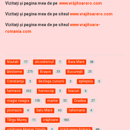
Vi
zitaţi şi pagina mea de pe
www.vrăjitoarero.com
Vizitaţi şi pagina mea de pe siteul
www.vrajitoarero.com
Vizitaţi şi pagina mea de pe siteul
www.vrajitoare-
romania.com
Noutati
alcoolismul
Baia Mare
77
7
38
blesteme
Braşov
Bucureşti
275
33
25
Constanţa
dezlega cununii
epilepsia
3
3
5
farmece
horoscop
leacuri
352
3
6
magie neagra
martie
Oradea
105
32
27
psoriazis
Satu Mare
talismane
4
43
4
Târgu Mureş
vrăjitoare
11
180
vrăjitoare Mamei Omida
Vrăjitoarea Brăţara
3
88