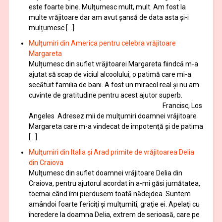
este foarte bine. Mulţumesc mult, mult. Am fost la
multe vrăjitoare dar am avut șansă de data asta și-i
mulțumesc […]
Mulțumiri din America pentru celebra vrăjitoare
Margareta
Mulțumesc din suflet vrăjitoarei Margareta fiindcă m-a
ajutat să scap de viciul alcoolului, o patimă care mi-a
secătuit familia de bani. A fost un miracol real și nu am
cuvinte de gratitudine pentru acest ajutor superb.
Francisc, Los
Angeles Adresez mii de mulţumiri doamnei vrăjitoare
Margareta care m-a vindecat de impotenţă şi de patima
[…]
Mulţumiri din Italia și Arad primite de vrăjitoarea Delia
din Craiova
Mulţumesc din suflet doamnei vrăjitoare Delia din
Craiova, pentru ajutorul acordat în a-mi găsi jumătatea,
tocmai când îmi pierdusem toată nădejdea. Suntem
amândoi foarte fericiţi şi mulţumiti, graţie ei. Apelaţi cu
încredere la doamna Delia, extrem de serioasă, care pe