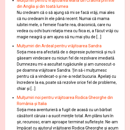
Mulţumiri pentru vrăjitoarea Maria din Craiova primite
din Anglia și din toată lumea
Nu credeam că o să ajung să mi se facă vrăji, mai ales
că nu credeam în ele până recent. Numai că mama
iubitei mele, o femeie foarte rea, draconică, care nu
vedea cu ochi buni relaţia mea cu fiica ei, a făcut vrăji cu
magie neagră şi am ajuns să nu mai ştiu de […]
Mulţumiri din Ardeal pentru vrăjitoarea Sandra
Soţia mea era afectată de o depresie puternică şi nu îi
găseam vindecare cu niciun fel de rezolvare imediată.
Dumnezeu mi-a ascultat rugăciunile şi am cunoscut-o
pe doamna vrăjitoare Sandra. Ţin să-i mulţumesc
pentru că a vindecat-o şi ne-a redat bucuria. Apelaţi cu
încredere la ea, poate să rezolve orice fel de probleme,
chiar şi […]
Mulţumiri noi pentru vrăjitoarea Rodica Gheorghe din
România și Italia
Soţia mea aventurieră a fugit de acasă cu un bărbat
căsătorit căruia i-a sucit mințile total. Am plâns luni în
șir, recunosc, eram aproape terminat sufletește. Ne-am
împăcat cu ajutorul vrăjitoarei Rodica Gheorghe şi acum