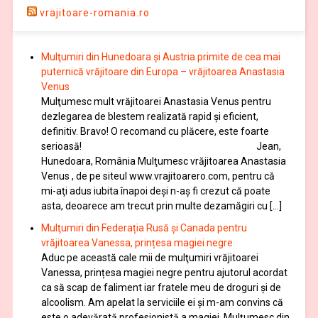
vrajitoare-romania.ro
Mulţumiri din Hunedoara și Austria primite de cea mai
puternică vrăjitoare din Europa – vrăjitoarea Anastasia
Venus
Mulţumesc mult vrăjitoarei Anastasia Venus pentru
dezlegarea de blestem realizată rapid și eficient,
definitiv. Bravo! O recomand cu plăcere, este foarte
serioasă! Jean,
Hunedoara, România Mulţumesc vrăjitoarea Anastasia
Venus , de pe siteul www.vrajitoarero.com, pentru că
mi-aţi adus iubita înapoi deşi n-aş fi crezut că poate
asta, deoarece am trecut prin multe dezamăgiri cu […]
Mulţumiri din Federația Rusă și Canada pentru
vrăjitoarea Vanessa, prințesa magiei negre
Aduc pe această cale mii de mulţumiri vrăjitoarei
Vanessa, prințesa magiei negre pentru ajutorul acordat
ca să scap de faliment iar fratele meu de droguri și de
alcoolism. Am apelat la serviciile ei şi m-am convins că
este o adevărată profesionistă a magiei. Mulţumesc din