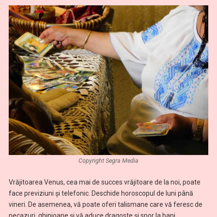
Copyright Segra Media
Vrăjitoarea Venus, cea mai de succes vrăjitoare de la noi, poate
face previziuni şi telefonic. Deschide horoscopul de luni până
vineri. De asemenea, vă poate oferi talismane care vă feresc de
necazuri, ghinioane şi vă aduce dragoste şi spor la bani.