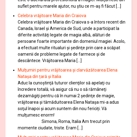
suflet pentru marele ajutor, nu știu ce m-aș fi făcut […]
Celebra vrăjitoare Maria din Craiova
Celebra vrăjitoare Maria din Craiova s-a întors recent din
Canada, Israel şi America de Sud, unde a participat la
diferite activităţi legate de magia albă, alături de
persoane foarte importante din domeniul magiei. Acolo,
a efectuat multe ritualuri şi şedinţe prin care a scăpat
oamenii de probleme legate de farmece şi de
descântece. Vrăjitoarea Maria […]
Mulţumiri pentru vrăjitoarea și clarvăzătoarea Elena
Natașa din țară și Italia
Aduc la cunoştinţă tuturor clienţilor să apelaţi cu
încredere totală; vă asigur că nu o să rămâneţi
dezamăgiţi pentru că în numai 2 şedinţe de magie,
vrăjitoarea și tămăduitoarea Elena Natașa mi-a adus
soţul înapoi și acum suntem din nou fericiți. Vă
mulţumesc enorm!
Simona, Roma, Italia Am trecut prin
momente ciudate, triste. Eram […]