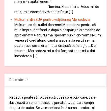
mine m-a ajutat enorm!
Romina, Napoli Italia Aduc mii de
mulţumiri doamnei vrăjitoare Delia […]
Mulţumiri din SUA pentru vrăjitoarea Mercedeza
Mulţumesc din suflet doamnei Mercedeza pentru că
mi-a împreunat familia după o despărţire dramatică de
aproximativ 4 ani. Nu mai speram sub nicio formă!Nu-mi
venea să cred atunci când am apelat la ea că se mai
poate face ceva, eram total distrusă sufleteşte…. Dar
doamna Mercedeza mi-a dat forţa să sper, mi-a dat
încredere şi […]
Disclaimer
Redacția poate să folosească poze spre publicare, care
ilustrează un anumit discurs jurnalistic, dar care conțin
dreptul de autor. Se va menționa însă sursa acestora și