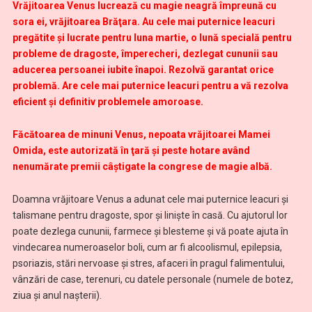
Vrăjitoarea Venus lucrează cu magie neagră împreună cu
sora ei, vrăjitoarea Brăţara. Au cele mai puternice leacuri
pregătite şi lucrate pentru luna martie, o lună specială pentru
probleme de dragoste, împerecheri, dezlegat cununii sau
aducerea persoanei iubite înapoi. Rezolvă garantat orice
problemă. Are cele mai puternice leacuri pentru a vă rezolva
eficient și definitiv problemele amoroase.
Făcătoarea de minuni Venus, nepoata vrăjitoarei Mamei
Omida, este autorizată în ţară şi peste hotare având
nenumărate premii câştigate la congrese de magie albă.
Doamna vrăjitoare Venus a adunat cele mai puternice leacuri şi
talismane pentru dragoste, spor şi linişte în casă. Cu ajutorul lor
poate dezlega cununii, farmece şi blesteme şi vă poate ajuta în
vindecarea numeroaselor boli, cum ar fi alcoolismul, epilepsia,
psoriazis, stări nervoase şi stres, afaceri în pragul falimentului,
vânzări de case, terenuri, cu datele personale (numele de botez,
ziua şi anul naşterii).