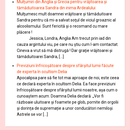
Mulțumiri din Anglia și Grecia pentru vrăjitoarea și
tămăduitoarea Sandra din inima Ardealului
Mulţumesc mult doamnei vrăjitoare și tămăduitoare
Sandra pentru că mi-a salvat soţul de viciul groaznic al
alcoolismului. Sunt fericită și o recomand cu mare
plăcere !
Jessica, Londra, Anglia Am trecut prin iad din
cauza argintului viu, pe care nu știu cum l-am contactat.
Cineva a vrut să mă distrugă ! Dar graţie vrăjitoarei și
tămăduitoarei Sandra, […]
Previziuni înfricoșătoare despre sfârșitul lumii făcute
de experta în ocultism Delia
Apocalipsa pare să fie tot mai aproape de noi, este ceea
ce declară experta în ocultism Delia. Ea face previziuni
înfricoșătoare despre sfârșitul lumii noastre, așa cum o
cunoaștem acum. Doamna Delia declară: „Vor fi
războaie uluitoare și foamete pe glob, pornite din orgolii
și dorința de supremație a unor conducători nemiloși.
Astrele se vor […]