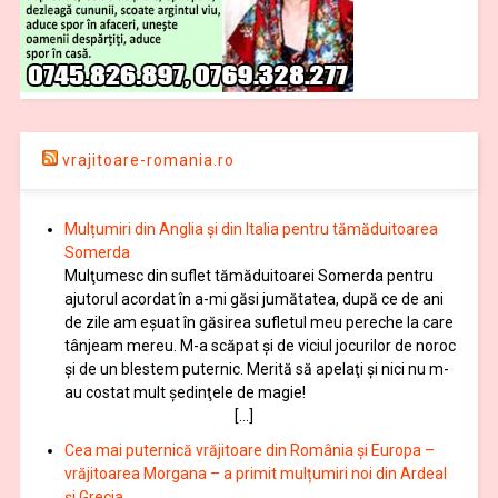
vrajitoare-romania.ro
Mulțumiri din Anglia și din Italia pentru tămăduitoarea
Somerda
Mulţumesc din suflet tămăduitoarei Somerda pentru
ajutorul acordat în a-mi găsi jumătatea, după ce de ani
de zile am eşuat în găsirea sufletul meu pereche la care
tânjeam mereu. M-a scăpat şi de viciul jocurilor de noroc
şi de un blestem puternic. Merită să apelaţi şi nici nu m-
au costat mult şedinţele de magie!
[…]
Cea mai puternică vrăjitoare din România și Europa –
vrăjitoarea Morgana – a primit mulțumiri noi din Ardeal
și Grecia