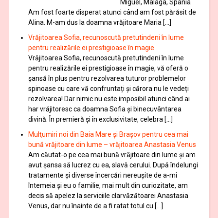
Miguel, Malaga, Spania
Am fost foarte disperat atunci când am fost părăsit de
Alina. M-am dus la doamna vrăjitoare Maria […]
Vrăjitoarea Sofia, recunoscută pretutindeni în lume
pentru realizările ei prestigioase în magie
Vrăjitoarea Sofia, recunoscută pretutindeni în lume
pentru realizările ei prestigioase în magie, vă oferă o
şansă în plus pentru rezolvarea tuturor problemelor
spinoase cu care vă confruntați și cărora nu le vedeți
rezolvarea! Dar nimic nu este imposibil atunci când ai
har vrăjitoresc ca doamna Sofia şi binecuvântarea
divină. În premieră şi în exclusivitate, celebra […]
Mulţumiri noi din Baia Mare și Brașov pentru cea mai
bună vrăjitoare din lume – vrăjitoarea Anastasia Venus
Am căutat-o pe cea mai bună vrăjitoare din lume și am
avut șansa să lucrez cu ea, slavă cerului. După îndelungi
tratamente şi diverse încercări nereușite de a-mi
întemeia şi eu o familie, mai mult din curiozitate, am
decis să apelez la serviciile clarvăzătoarei Anastasia
Venus, dar nu înainte de a fi ratat totul cu […]