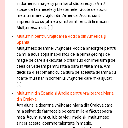
în domeniul magiei şi prin harul său a reuşit să mă
scape de farmecele şi blestemele făcute de socrul
meu, un mare vrăjitor din America. Acum, sunt
împreună cu soţul meu şi mă simt fericită la maxim.
Mulţumesc mult. […]
Mulțumiri pentru vrăjitoarea Rodica din America și
Spania
Mulţumesc doamnei vrăjitoare Rodica Gheorghe pentru
că mi-a adus soţia înapoi încă de la prima şedinţă de
magie pe care a executat-o chiar sub ochiimei uimiți de
ceea ce vedeam pentru întâia oară în viața mea. Am
decis să o recomand cu căldură pe această doamnă cu
foarte mult har în domeniul vrăjitoriei care m-a ajutat
[…]
Mulţumiri din Spania şi Anglia pentru vrăjitoarea Maria
din Craiova
Am ajuns la doamna vrăjitoare Maria din Craiova care
m-a salvat de farmecele pe care mi le-a făcut soacra
mea. Acum sunt cu iubita vieţii mele şi-i mulţumesc
sincer acestei doamne talentate în magie.