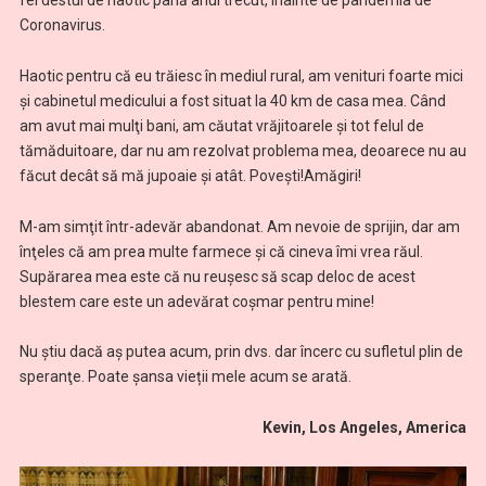
fel destul de haotic până anul trecut, înainte de pandemia de
Coronavirus.
Haotic pentru că eu trăiesc în mediul rural, am venituri foarte mici
şi cabinetul medicului a fost situat la 40 km de casa mea. Când
am avut mai mulţi bani, am căutat vrăjitoarele şi tot felul de
tămăduitoare, dar nu am rezolvat problema mea, deoarece nu au
făcut decât să mă jupoaie și atât. Povești!Amăgiri!
M-am simţit într-adevăr abandonat. Am nevoie de sprijin, dar am
înţeles că am prea multe farmece şi că cineva îmi vrea răul.
Supărarea mea este că nu reuşesc să scap deloc de acest
blestem care este un adevărat coșmar pentru mine!
Nu ştiu dacă aş putea acum, prin dvs. dar încerc cu sufletul plin de
speranţe. Poate șansa vieții mele acum se arată.
Kevin, Los Angeles, America