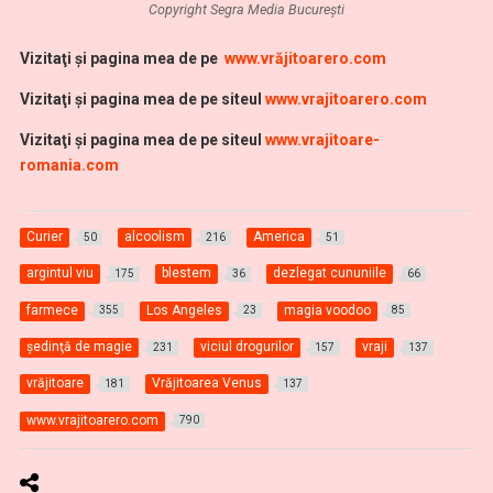
Copyright Segra Media București
Vi
zitaţi şi pagina mea de pe
www.vrăjitoarero.com
Vizitaţi şi pagina mea de pe siteul
www.vrajitoarero.com
Vizitaţi şi pagina mea de pe siteul
www.vrajitoare-
romania.com
Curier
alcoolism
America
50
216
51
argintul viu
blestem
dezlegat cununiile
175
36
66
farmece
Los Angeles
magia voodoo
355
23
85
şedinţă de magie
viciul drogurilor
vraji
231
157
137
vrăjitoare
Vrăjitoarea Venus
181
137
www.vrajitoarero.com
790