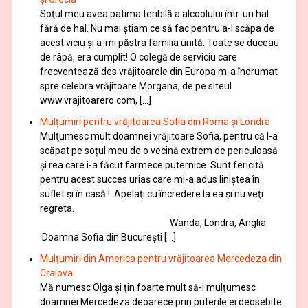
Soţul meu avea patima teribilă a alcoolului într-un hal
fără de hal. Nu mai ştiam ce să fac pentru a-l scăpa de
acest viciu şi a-mi păstra familia unită. Toate se duceau
de râpă, era cumplit! O colegă de serviciu care
frecventează des vrăjitoarele din Europa m-a îndrumat
spre celebra vrăjitoare Morgana, de pe siteul
www.vrajitoarero.com, […]
Mulțumiri pentru vrăjitoarea Sofia din Roma și Londra
Mulţumesc mult doamnei vrăjitoare Sofia, pentru că l-a
scăpat pe soțul meu de o vecină extrem de periculoasă
și rea care i-a făcut farmece puternice. Sunt fericită
pentru acest succes uriaș care mi-a adus liniștea în
suflet și în casă ! Apelaţi cu încredere la ea şi nu veţi
regreta.
Wanda, Londra, Anglia
Doamna Sofia din București […]
Mulţumiri din America pentru vrăjitoarea Mercedeza din
Craiova
Mă numesc Olga şi ţin foarte mult să-i mulţumesc
doamnei Mercedeza deoarece prin puterile ei deosebite