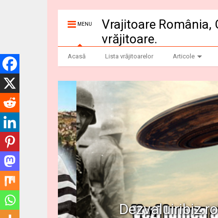
Vrajitoare România, 
MENU
vrăjitoare.
Acasă
Lista vrăjitoarelor
Articole
Dezvaluiribiz.ro b