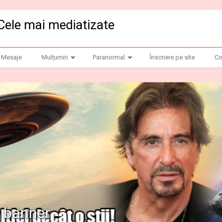
Cele mai mediatizate
Mesaje
Mulțumiri
Paranormal
Înscriere pe site
Co
anner