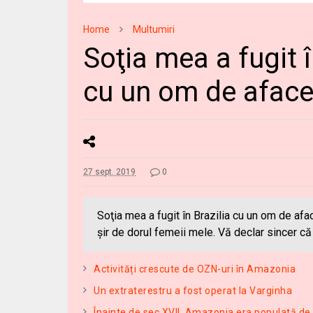
Home
Multumiri
Soţia mea a fugit î
cu un om de aface
27 sept. 2019
0
Soţia mea a fugit în Brazilia cu un om de afa
şir de dorul femeii mele. Vă declar sincer că
Activități crescute de OZN-uri în Amazonia
Un extraterestru a fost operat la Varginha
Înainte de sec.XVII, Amazonia era populată de