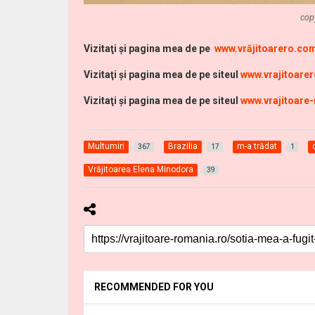
cop
Vi
zitaţi şi pagina mea de pe
www.vrăjitoarero.co
Vizitaţi şi pagina mea de pe siteul
www.vrajitoare
Vizitaţi şi pagina mea de pe siteul
www.vrajitoare
Multumiri
Brazilia
m-a trădat
367
17
1
Vrăjitoarea Elena Minodora
39
RECOMMENDED FOR YOU