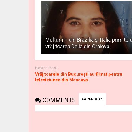
Mulţumiri din Brazilia și Italia primite 
vrăjitoarea Delia din Craiova
Newer Post
Vrăjitoarele din București au filmat pentru
televiziunea din Moscova
COMMENTS
FACEBOOK: