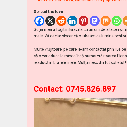
Spread the love
Soţia mea a fugit în Brazilia cu un om de afaceri şi 
mele. Vă declar sincer că o iubeam ca lumina ochilor 
Multe vrăjitoare, pe care le-am contactat prin live p
că o vor aduce la minea însă numai vrăjitoarea Elena 
readucă în brațele mele. Mulţumesc din tot sufletul !
Contact: 0745.826.897