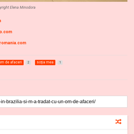
yright Elena Minodora
m
ro.com
-romania.com
om de afaceri
soţia mea
2
1