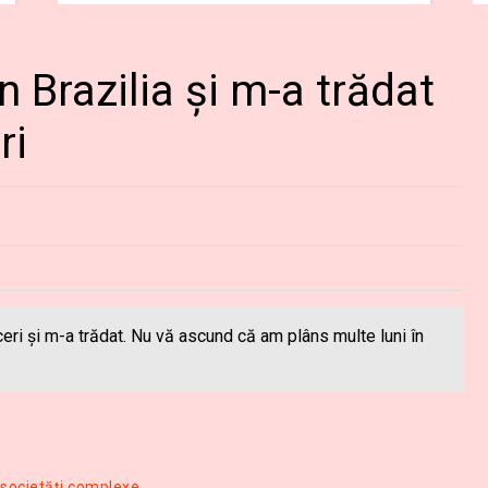
n Brazilia şi m-a trădat
ri
ceri şi m-a trădat. Nu vă ascund că am plâns multe luni în
 societăţi complexe