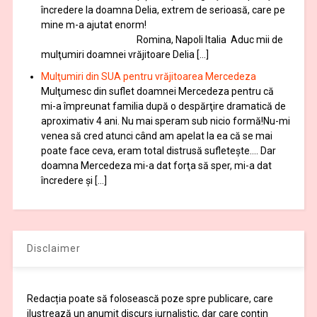
încredere la doamna Delia, extrem de serioasă, care pe
mine m-a ajutat enorm!
Romina, Napoli Italia Aduc mii de
mulţumiri doamnei vrăjitoare Delia […]
Mulţumiri din SUA pentru vrăjitoarea Mercedeza
Mulţumesc din suflet doamnei Mercedeza pentru că
mi-a împreunat familia după o despărţire dramatică de
aproximativ 4 ani. Nu mai speram sub nicio formă!Nu-mi
venea să cred atunci când am apelat la ea că se mai
poate face ceva, eram total distrusă sufleteşte…. Dar
doamna Mercedeza mi-a dat forţa să sper, mi-a dat
încredere şi […]
Disclaimer
Redacția poate să folosească poze spre publicare, care
ilustrează un anumit discurs jurnalistic, dar care conțin