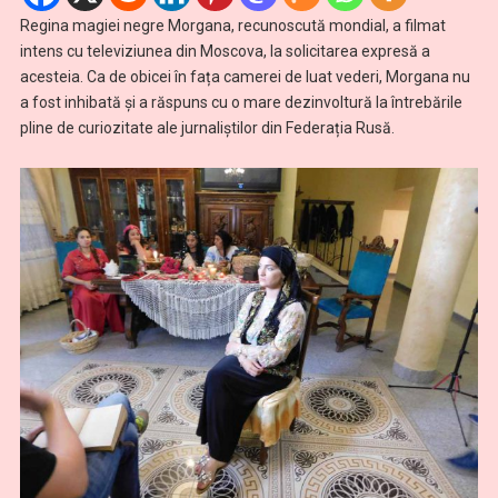
Regina magiei negre Morgana, recunoscută mondial, a filmat
intens cu televiziunea din Moscova, la solicitarea expresă a
acesteia. Ca de obicei în fața camerei de luat vederi, Morgana nu
a fost inhibată și a răspuns cu o mare dezinvoltură la întrebările
pline de curiozitate ale jurnaliștilor din Federația Rusă.