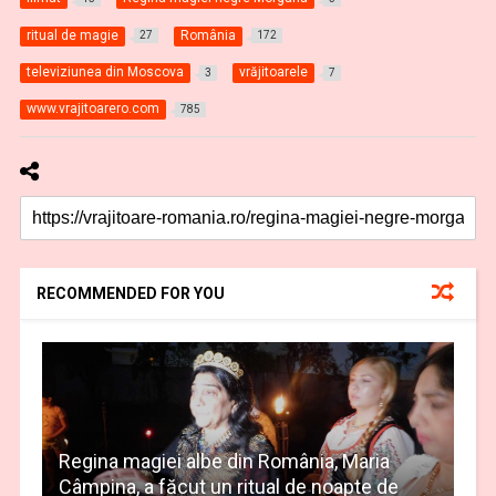
ritual de magie
România
27
172
televiziunea din Moscova
vrăjitoarele
3
7
www.vrajitoarero.com
785
RECOMMENDED FOR YOU
Regina magiei albe din România, Maria
Câmpina, a făcut un ritual de noapte de