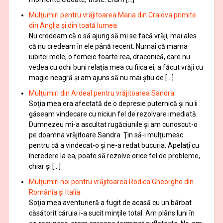
Mulţumiri pentru vrăjitoarea Maria din Craiova primite
din Anglia și din toată lumea
Nu credeam că o să ajung să mi se facă vrăji, mai ales
că nu credeam în ele până recent. Numai că mama
iubitei mele, o femeie foarte rea, draconică, care nu
vedea cu ochi buni relaţia mea cu fiica ei, a făcut vrăji cu
magie neagră şi am ajuns să nu mai ştiu de […]
Mulţumiri din Ardeal pentru vrăjitoarea Sandra
Soţia mea era afectată de o depresie puternică şi nu îi
găseam vindecare cu niciun fel de rezolvare imediată.
Dumnezeu mi-a ascultat rugăciunile şi am cunoscut-o
pe doamna vrăjitoare Sandra. Ţin să-i mulţumesc
pentru că a vindecat-o şi ne-a redat bucuria. Apelaţi cu
încredere la ea, poate să rezolve orice fel de probleme,
chiar şi […]
Mulţumiri noi pentru vrăjitoarea Rodica Gheorghe din
România și Italia
Soţia mea aventurieră a fugit de acasă cu un bărbat
căsătorit căruia i-a sucit mințile total. Am plâns luni în