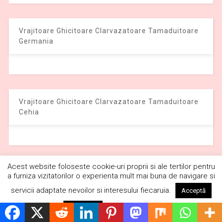
Vrajitoare Ghicitoare Clarvazatoare Tamaduitoare
Germania
Vrajitoare Ghicitoare Clarvazatoare Tamaduitoare
Cehia
Acest website foloseste cookie-uri proprii si ale tertilor pentru
Vrajitoare Ghicitoare Clarvazatoare Tamaduitoare
a furniza vizitatorilor o experienta mult mai buna de navigare si
Grecia
servicii adaptate nevoilor si interesului fiecaruia.
Acceptă
Citește mai mult
Respinge