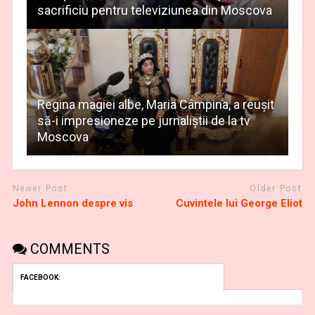
sacrificiu pentru televiziunea din Moscova
Regina magiei albe, Maria Câmpina, a reușit
să-i impresioneze pe jurnaliștii de la tv
Moscova
Newer Post
Older Post
John Lennon despre vis
Cuvintele lui George Eliot
COMMENTS
FACEBOOK: