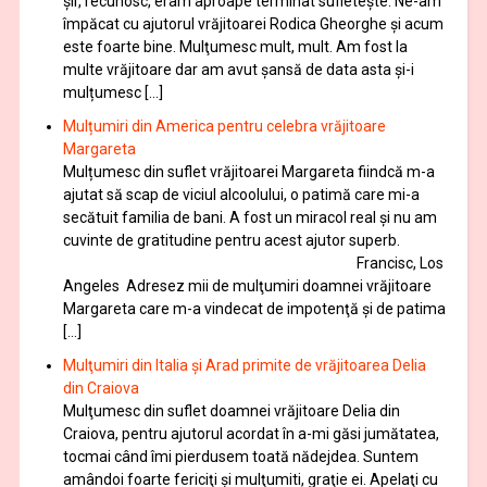
șir, recunosc, eram aproape terminat sufletește. Ne-am
împăcat cu ajutorul vrăjitoarei Rodica Gheorghe şi acum
este foarte bine. Mulţumesc mult, mult. Am fost la
multe vrăjitoare dar am avut șansă de data asta și-i
mulțumesc […]
Mulțumiri din America pentru celebra vrăjitoare
Margareta
Mulțumesc din suflet vrăjitoarei Margareta fiindcă m-a
ajutat să scap de viciul alcoolului, o patimă care mi-a
secătuit familia de bani. A fost un miracol real și nu am
cuvinte de gratitudine pentru acest ajutor superb.
Francisc, Los
Angeles Adresez mii de mulţumiri doamnei vrăjitoare
Margareta care m-a vindecat de impotenţă şi de patima
[…]
Mulţumiri din Italia și Arad primite de vrăjitoarea Delia
din Craiova
Mulţumesc din suflet doamnei vrăjitoare Delia din
Craiova, pentru ajutorul acordat în a-mi găsi jumătatea,
tocmai când îmi pierdusem toată nădejdea. Suntem
amândoi foarte fericiţi şi mulţumiti, graţie ei. Apelaţi cu