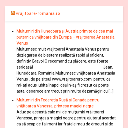
vrajitoare-romania.ro
Mulţumiri din Hunedoara și Austria primite de cea mai
puternică vrăjitoare din Europa – vrăjitoarea Anastasia
Venus
Mulţumesc mult vrăjitoarei Anastasia Venus pentru
dezlegarea de blestem realizată rapid și eficient,
definitiv. Bravo! O recomand cu plăcere, este foarte
serioasă! Jean,
Hunedoara, România Mulţumesc vrăjitoarea Anastasia
Venus , de pe siteul www.vrajitoarero.com, pentru că
mi-aţi adus iubita înapoi deşi n-aş fi crezut că poate
asta, deoarece am trecut prin multe dezamăgiri cu […]
Mulţumiri din Federația Rusă și Canada pentru
vrăjitoarea Vanessa, prințesa magiei negre
Aduc pe această cale mii de mulţumiri vrăjitoarei
Vanessa, prințesa magiei negre pentru ajutorul acordat
ca să scap de faliment iar fratele meu de droguri și de