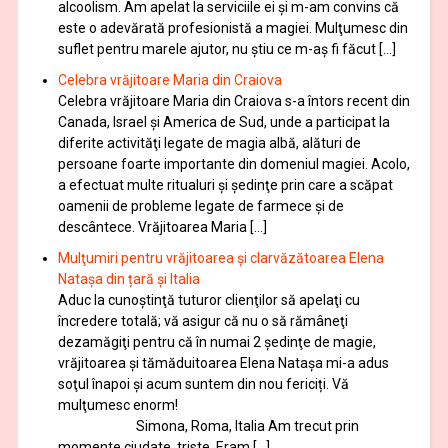
alcoolism. Am apelat la serviciile ei şi m-am convins că
este o adevărată profesionistă a magiei. Mulţumesc din
suflet pentru marele ajutor, nu știu ce m-aș fi făcut […]
Celebra vrăjitoare Maria din Craiova
Celebra vrăjitoare Maria din Craiova s-a întors recent din
Canada, Israel şi America de Sud, unde a participat la
diferite activităţi legate de magia albă, alături de
persoane foarte importante din domeniul magiei. Acolo,
a efectuat multe ritualuri şi şedinţe prin care a scăpat
oamenii de probleme legate de farmece şi de
descântece. Vrăjitoarea Maria […]
Mulţumiri pentru vrăjitoarea și clarvăzătoarea Elena
Natașa din țară și Italia
Aduc la cunoştinţă tuturor clienţilor să apelaţi cu
încredere totală; vă asigur că nu o să rămâneţi
dezamăgiţi pentru că în numai 2 şedinţe de magie,
vrăjitoarea și tămăduitoarea Elena Natașa mi-a adus
soţul înapoi și acum suntem din nou fericiți. Vă
mulţumesc enorm!
Simona, Roma, Italia Am trecut prin
momente ciudate, triste. Eram […]