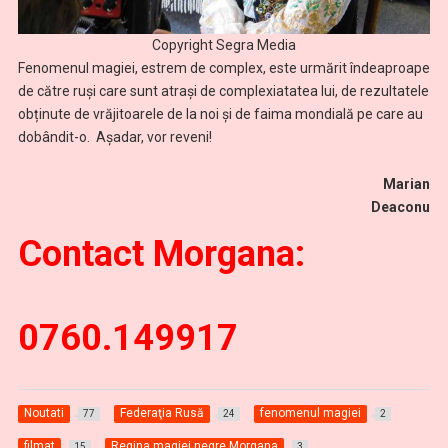
Copyright Segra Media
Fenomenul magiei, estrem de complex, este urmărit îndeaproape
de către ruși care sunt atrași de complexiatatea lui, de rezultatele
obținute de vrăjitoarele de la noi și de faima mondială pe care au
dobândit-o. Așadar, vor reveni!
Marian
Deaconu
Contact Morgana:
0760.149917
Noutati
Federaţia Rusă
fenomenul magiei
77
24
2
filmat
Regina magiei negre Morgana
15
3