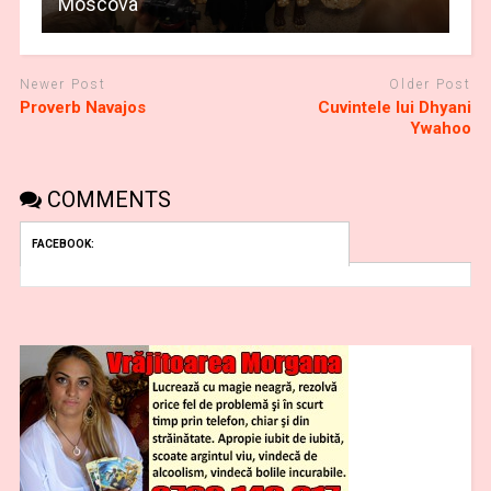
Moscova
Newer Post
Older Post
Proverb Navajos
Cuvintele lui Dhyani
Ywahoo
COMMENTS
FACEBOOK: