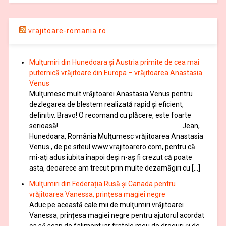
vrajitoare-romania.ro
Mulţumiri din Hunedoara și Austria primite de cea mai
puternică vrăjitoare din Europa – vrăjitoarea Anastasia
Venus
Mulţumesc mult vrăjitoarei Anastasia Venus pentru
dezlegarea de blestem realizată rapid și eficient,
definitiv. Bravo! O recomand cu plăcere, este foarte
serioasă! Jean,
Hunedoara, România Mulţumesc vrăjitoarea Anastasia
Venus , de pe siteul www.vrajitoarero.com, pentru că
mi-aţi adus iubita înapoi deşi n-aş fi crezut că poate
asta, deoarece am trecut prin multe dezamăgiri cu […]
Mulţumiri din Federația Rusă și Canada pentru
vrăjitoarea Vanessa, prințesa magiei negre
Aduc pe această cale mii de mulţumiri vrăjitoarei
Vanessa, prințesa magiei negre pentru ajutorul acordat
ca să scap de faliment iar fratele meu de droguri și de