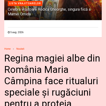
LISTA VRAJITOARELOR
Celebra vrăjitoare Rodica Gheorghe, singura fiică a
Mamei Omida
5 aug. 2026
Home
Noutati
Regina magiei albe din
România Maria
Câmpina face ritualuri
speciale și rugăciuni
pentru a proteja