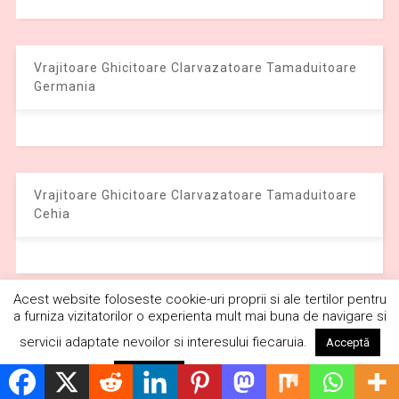
Vrajitoare Ghicitoare Clarvazatoare Tamaduitoare
Germania
Vrajitoare Ghicitoare Clarvazatoare Tamaduitoare
Cehia
Acest website foloseste cookie-uri proprii si ale tertilor pentru
a furniza vizitatorilor o experienta mult mai buna de navigare si
Vrajitoare Ghicitoare Clarvazatoare Tamaduitoare
Grecia
servicii adaptate nevoilor si interesului fiecaruia.
Acceptă
Citește mai mult
Respinge