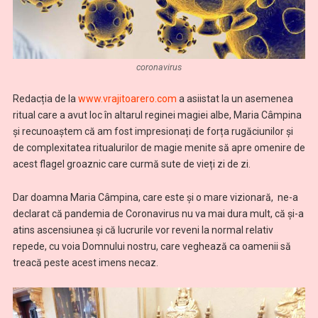
coronavirus
Redacția de la
www.vrajitoarero.com
a asiistat la un asemenea
ritual care a avut loc în altarul reginei magiei albe, Maria Câmpina
și recunoaștem că am fost impresionați de forța rugăciunilor și
de complexitatea ritualurilor de magie menite să apre omenire de
acest flagel groaznic care curmă sute de vieți zi de zi.
Dar doamna Maria Câmpina, care este și o mare vizionară, ne-a
declarat că pandemia de Coronavirus nu va mai dura mult, că și-a
atins ascensiunea și că lucrurile vor reveni la normal relativ
repede, cu voia Domnului nostru, care veghează ca oamenii să
treacă peste acest imens necaz.