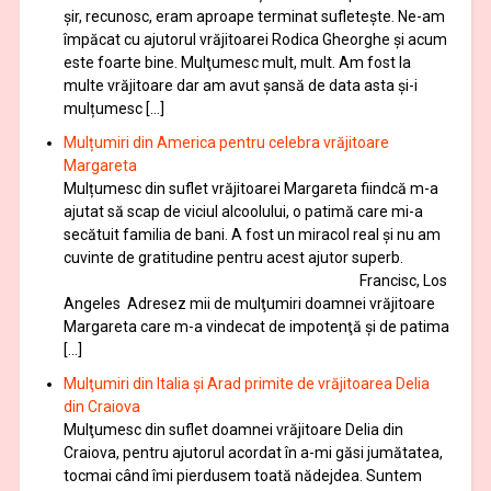
șir, recunosc, eram aproape terminat sufletește. Ne-am
împăcat cu ajutorul vrăjitoarei Rodica Gheorghe şi acum
este foarte bine. Mulţumesc mult, mult. Am fost la
multe vrăjitoare dar am avut șansă de data asta și-i
mulțumesc […]
Mulțumiri din America pentru celebra vrăjitoare
Margareta
Mulțumesc din suflet vrăjitoarei Margareta fiindcă m-a
ajutat să scap de viciul alcoolului, o patimă care mi-a
secătuit familia de bani. A fost un miracol real și nu am
cuvinte de gratitudine pentru acest ajutor superb.
Francisc, Los
Angeles Adresez mii de mulţumiri doamnei vrăjitoare
Margareta care m-a vindecat de impotenţă şi de patima
[…]
Mulţumiri din Italia și Arad primite de vrăjitoarea Delia
din Craiova
Mulţumesc din suflet doamnei vrăjitoare Delia din
Craiova, pentru ajutorul acordat în a-mi găsi jumătatea,
tocmai când îmi pierdusem toată nădejdea. Suntem