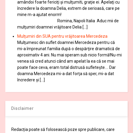
amândoi foarte fericiţi şi mulţumiti, graţie ei. Apelaţi cu
încredere la doamna Delia, extrem de serioasă, care pe
mine m-a ajutat enorm!
Romina, Napoli Italia Aduc mii de
mulţumiri doamnei vrăjitoare Delia […]
Mulţumiri din SUA pentru vrăjitoarea Mercedeza
Mulţumesc din suflet doamnei Mercedeza pentru că
mi-a împreunat familia după o despărţire dramatică de
aproximativ 4 ani. Nu mai speram sub nicio formă!Nu-mi
venea să cred atunci când am apelat la ea că se mai
poate face ceva, eram total distrusă sufleteşte…. Dar
doamna Mercedeza mi-a dat forţa să sper, mi-a dat
încredere şi […]
Disclaimer
Redacția poate să folosească poze spre publicare, care