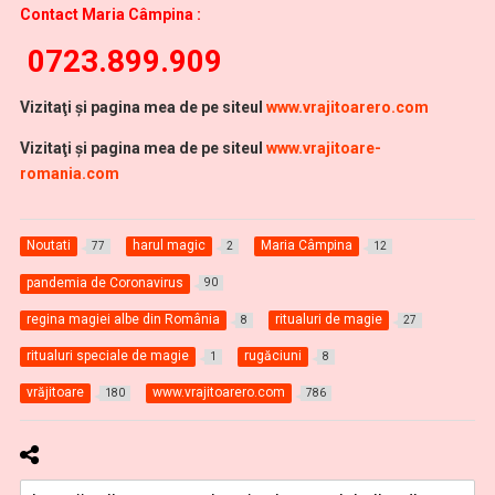
Contact Maria Câmpina :
0723.899.909
Vizitaţi şi pagina mea de pe siteul
www.vrajitoarero.com
Vizitaţi şi pagina mea de pe siteul
www.vrajitoare-
romania.com
Noutati
harul magic
Maria Câmpina
77
2
12
pandemia de Coronavirus
90
regina magiei albe din România
ritualuri de magie
8
27
ritualuri speciale de magie
rugăciuni
1
8
vrăjitoare
www.vrajitoarero.com
180
786