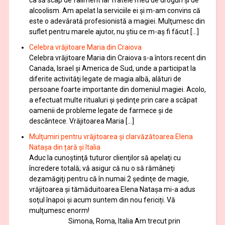
alcoolism. Am apelat la serviciile ei şi m-am convins că
este o adevărată profesionistă a magiei. Mulţumesc din
suflet pentru marele ajutor, nu știu ce m-aș fi făcut […]
Celebra vrăjitoare Maria din Craiova
Celebra vrăjitoare Maria din Craiova s-a întors recent din
Canada, Israel şi America de Sud, unde a participat la
diferite activităţi legate de magia albă, alături de
persoane foarte importante din domeniul magiei. Acolo,
a efectuat multe ritualuri şi şedinţe prin care a scăpat
oamenii de probleme legate de farmece şi de
descântece. Vrăjitoarea Maria […]
Mulţumiri pentru vrăjitoarea și clarvăzătoarea Elena
Natașa din țară și Italia
Aduc la cunoştinţă tuturor clienţilor să apelaţi cu
încredere totală; vă asigur că nu o să rămâneţi
dezamăgiţi pentru că în numai 2 şedinţe de magie,
vrăjitoarea și tămăduitoarea Elena Natașa mi-a adus
soţul înapoi și acum suntem din nou fericiți. Vă
mulţumesc enorm!
Simona, Roma, Italia Am trecut prin