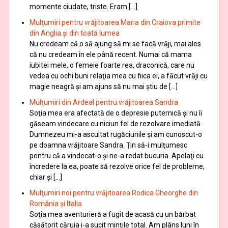
momente ciudate, triste. Eram […]
Mulţumiri pentru vrăjitoarea Maria din Craiova primite
din Anglia și din toată lumea
Nu credeam că o să ajung să mi se facă vrăji, mai ales
că nu credeam în ele până recent. Numai că mama
iubitei mele, o femeie foarte rea, draconică, care nu
vedea cu ochi buni relaţia mea cu fiica ei, a făcut vrăji cu
magie neagră şi am ajuns să nu mai ştiu de […]
Mulţumiri din Ardeal pentru vrăjitoarea Sandra
Soţia mea era afectată de o depresie puternică şi nu îi
găseam vindecare cu niciun fel de rezolvare imediată.
Dumnezeu mi-a ascultat rugăciunile şi am cunoscut-o
pe doamna vrăjitoare Sandra. Ţin să-i mulţumesc
pentru că a vindecat-o şi ne-a redat bucuria. Apelaţi cu
încredere la ea, poate să rezolve orice fel de probleme,
chiar şi […]
Mulţumiri noi pentru vrăjitoarea Rodica Gheorghe din
România și Italia
Soţia mea aventurieră a fugit de acasă cu un bărbat
căsătorit căruia i-a sucit mințile total. Am plâns luni în