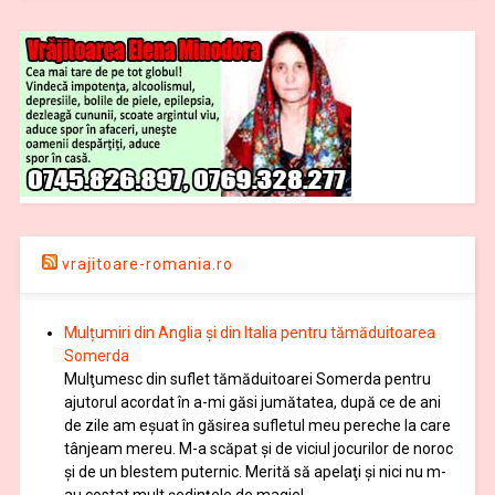
vrajitoare-romania.ro
Mulțumiri din Anglia și din Italia pentru tămăduitoarea
Somerda
Mulţumesc din suflet tămăduitoarei Somerda pentru
ajutorul acordat în a-mi găsi jumătatea, după ce de ani
de zile am eşuat în găsirea sufletul meu pereche la care
tânjeam mereu. M-a scăpat şi de viciul jocurilor de noroc
şi de un blestem puternic. Merită să apelaţi şi nici nu m-