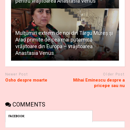
pentru vrăjitoarea Anastasia Venus
Mulţumiri extrem de noi din Târgu Mureș și
Arad primite de cea mai puternică
vrăjitoare din Europa – vrăjitoarea
Anastasia Venus
Newer Post
Older Post
Osho despre moarte
Mihai Eminescu despre a
pricepe sau nu
COMMENTS
FACEBOOK: