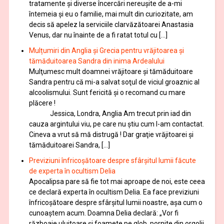
tratamente şi diverse încercări nereușite de a-mi
întemeia şi eu o familie, mai mult din curiozitate, am
decis să apelez la serviciile clarvăzătoarei Anastasia
Venus, dar nu înainte de a fi ratat totul cu […]
Mulțumiri din Anglia și Grecia pentru vrăjitoarea și
tămăduitoarea Sandra din inima Ardealului
Mulţumesc mult doamnei vrăjitoare și tămăduitoare
Sandra pentru că mi-a salvat soţul de viciul groaznic al
alcoolismului. Sunt fericită și o recomand cu mare
plăcere !
Jessica, Londra, Anglia Am trecut prin iad din
cauza argintului viu, pe care nu știu cum l-am contactat.
Cineva a vrut să mă distrugă ! Dar graţie vrăjitoarei și
tămăduitoarei Sandra, […]
Previziuni înfricoșătoare despre sfârșitul lumii făcute
de experta în ocultism Delia
Apocalipsa pare să fie tot mai aproape de noi, este ceea
ce declară experta în ocultism Delia. Ea face previziuni
înfricoșătoare despre sfârșitul lumii noastre, așa cum o
cunoaștem acum. Doamna Delia declară: „Vor fi
războaie uluitoare și foamete pe glob, pornite din orgolii