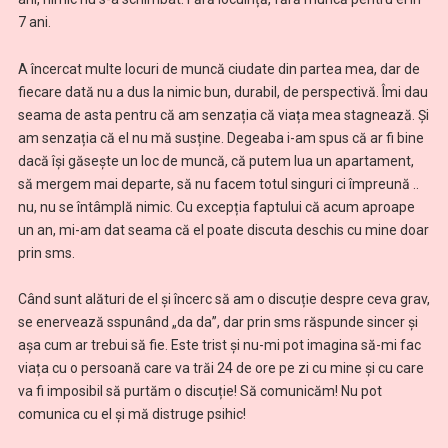
7 ani.
A încercat multe locuri de muncă ciudate din partea mea, dar de
fiecare dată nu a dus la nimic bun, durabil, de perspectivă. Îmi dau
seama de asta pentru că am senzația că viața mea stagnează. Și
am senzația că el nu mă susține. Degeaba i-am spus că ar fi bine
dacă își găsește un loc de muncă, că putem lua un apartament,
să mergem mai departe, să nu facem totul singuri ci împreună ..
nu, nu se întâmplă nimic. Cu excepția faptului că acum aproape
un an, mi-am dat seama că el poate discuta deschis cu mine doar
prin sms.
Când sunt alături de el și încerc să am o discuție despre ceva grav,
se enervează sspunând „da da”, dar prin sms răspunde sincer și
așa cum ar trebui să fie. Este trist și nu-mi pot imagina să-mi fac
viața cu o persoană care va trăi 24 de ore pe zi cu mine și cu care
va fi imposibil să purtăm o discuție! Să comunicăm! Nu pot
comunica cu el și mă distruge psihic!