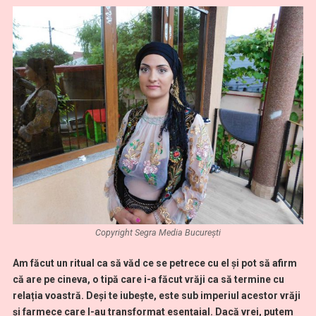
Copyright Segra Media București
Am făcut un ritual ca să văd ce se petrece cu el și pot să afirm
că are pe cineva, o tipă care i-a făcut vrăji ca să termine cu
relația voastră. Deși te iubește, este sub imperiul acestor vrăji
și farmece care l-au transformat esențaial. Dacă vrei, putem