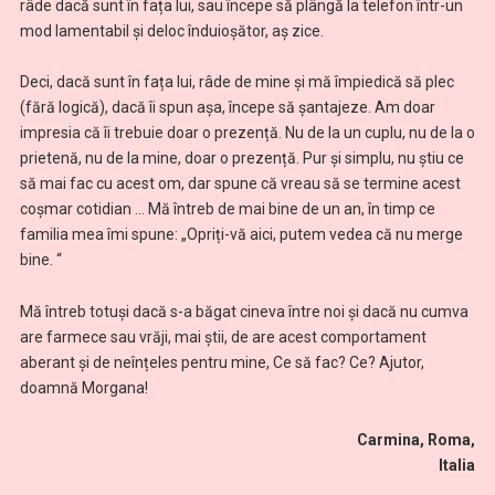
râde dacă sunt în fața lui, sau începe să plângă la telefon într-un
mod lamentabil și deloc înduioșător, aș zice.
Deci, dacă sunt în fața lui, râde de mine și mă împiedică să plec
(fără logică), dacă îi spun așa, începe să șantajeze. Am doar
impresia că îi trebuie doar o prezență. Nu de la un cuplu, nu de la o
prietenă, nu de la mine, doar o prezență. Pur și simplu, nu știu ce
să mai fac cu acest om, dar spune că vreau să se termine acest
coșmar cotidian … Mă întreb de mai bine de un an, în timp ce
familia mea îmi spune: „Opriți-vă aici, putem vedea că nu merge
bine. “
Mă întreb totuși dacă s-a băgat cineva între noi și dacă nu cumva
are farmece sau vrăji, mai știi, de are acest comportament
aberant și de neînțeles pentru mine, Ce să fac? Ce? Ajutor,
doamnă Morgana!
Carmina, Roma,
Italia