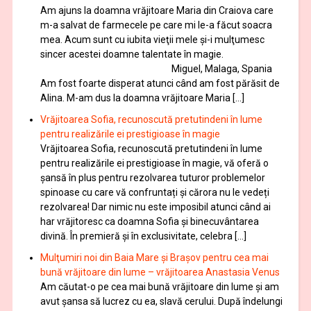
Am ajuns la doamna vrăjitoare Maria din Craiova care
m-a salvat de farmecele pe care mi le-a făcut soacra
mea. Acum sunt cu iubita vieţii mele şi-i mulţumesc
sincer acestei doamne talentate în magie.
Miguel, Malaga, Spania
Am fost foarte disperat atunci când am fost părăsit de
Alina. M-am dus la doamna vrăjitoare Maria […]
Vrăjitoarea Sofia, recunoscută pretutindeni în lume
pentru realizările ei prestigioase în magie
Vrăjitoarea Sofia, recunoscută pretutindeni în lume
pentru realizările ei prestigioase în magie, vă oferă o
şansă în plus pentru rezolvarea tuturor problemelor
spinoase cu care vă confruntați și cărora nu le vedeți
rezolvarea! Dar nimic nu este imposibil atunci când ai
har vrăjitoresc ca doamna Sofia şi binecuvântarea
divină. În premieră şi în exclusivitate, celebra […]
Mulţumiri noi din Baia Mare și Brașov pentru cea mai
bună vrăjitoare din lume – vrăjitoarea Anastasia Venus
Am căutat-o pe cea mai bună vrăjitoare din lume și am
avut șansa să lucrez cu ea, slavă cerului. După îndelungi