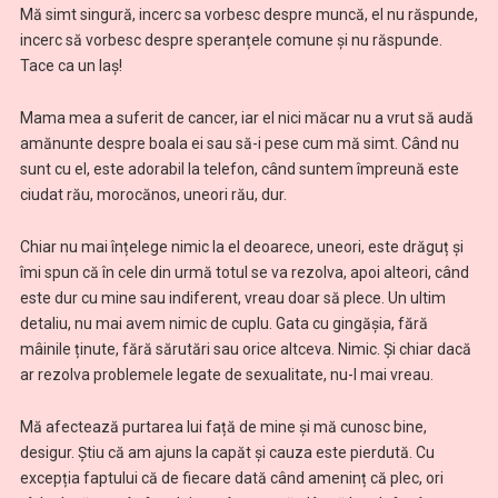
Mă simt singură, incerc sa vorbesc despre muncă, el nu răspunde,
incerc să vorbesc despre speranțele comune și nu răspunde.
Tace ca un laș!
Mama mea a suferit de cancer, iar el nici măcar nu a vrut să audă
amănunte despre boala ei sau să-i pese cum mă simt. Când nu
sunt cu el, este adorabil la telefon, când suntem împreună este
ciudat rău, morocănos, uneori rău, dur.
Chiar nu mai înțelege nimic la el deoarece, uneori, este drăguț și
îmi spun că în cele din urmă totul se va rezolva, apoi alteori, când
este dur cu mine sau indiferent, vreau doar să plece. Un ultim
detaliu, nu mai avem nimic de cuplu. Gata cu gingășia, fără
mâinile ținute, fără sărutări sau orice altceva. Nimic. Și chiar dacă
ar rezolva problemele legate de sexualitate, nu-l mai vreau.
Mă afectează purtarea lui față de mine și mă cunosc bine,
desigur. Știu că am ajuns la capăt și cauza este pierdută. Cu
excepția faptului că de fiecare dată când ameninț că plec, ori