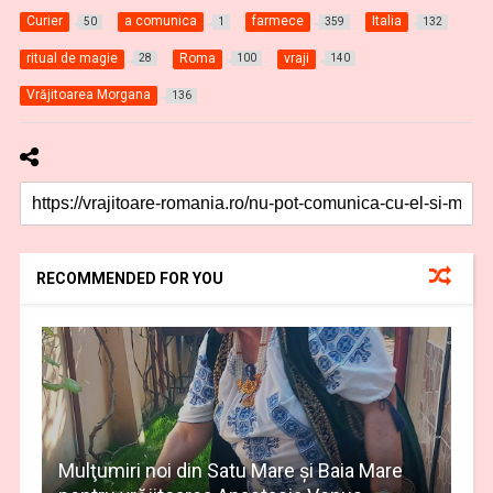
Curier
a comunica
farmece
Italia
50
1
359
132
ritual de magie
Roma
vraji
28
100
140
Vrăjitoarea Morgana
136
RECOMMENDED FOR YOU
Mulţumiri noi din Satu Mare și Baia Mare