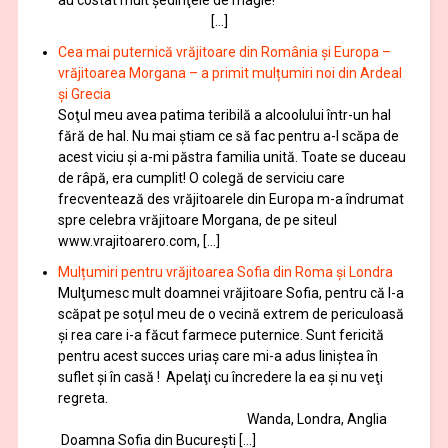
au costat mult şedinţele de magie!
[…]
Cea mai puternică vrăjitoare din România și Europa –
vrăjitoarea Morgana – a primit mulțumiri noi din Ardeal
și Grecia
Soţul meu avea patima teribilă a alcoolului într-un hal
fără de hal. Nu mai ştiam ce să fac pentru a-l scăpa de
acest viciu şi a-mi păstra familia unită. Toate se duceau
de râpă, era cumplit! O colegă de serviciu care
frecventează des vrăjitoarele din Europa m-a îndrumat
spre celebra vrăjitoare Morgana, de pe siteul
www.vrajitoarero.com, […]
Mulțumiri pentru vrăjitoarea Sofia din Roma și Londra
Mulţumesc mult doamnei vrăjitoare Sofia, pentru că l-a
scăpat pe soțul meu de o vecină extrem de periculoasă
și rea care i-a făcut farmece puternice. Sunt fericită
pentru acest succes uriaș care mi-a adus liniștea în
suflet și în casă ! Apelaţi cu încredere la ea şi nu veţi
regreta.
Wanda, Londra, Anglia
Doamna Sofia din București […]