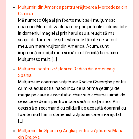
Mulţumiri din America pentru vrăjitoarea Mercedeza din
Craiova
Mă numesc Olga şi ţin foarte mult să-i mulţumesc
doamnei Mercedeza deoarece prin puterile ei deosebite
în domeniul magiei şi prin harul său a reuşit să mă
scape de farmecele şi blestemele făcute de socrul
meu, un mare vrăjitor din America. Acum, sunt
împreună cu soţul meu şi mă simt fericită la maxim.
Mulţumesc mult. […]
Mulțumiri pentru vrăjitoarea Rodica din America și
Spania
Mulţumesc doamnei vrăjitoare Rodica Gheorghe pentru
că mi-a adus soţia înapoi încă de la prima şedinţă de
magie pe care a executat-o chiar sub ochiimei uimiți de
ceea ce vedeam pentru întâia oară în viața mea. Am
decis să o recomand cu căldură pe această doamnă cu
foarte mult har în domeniul vrăjitoriei care m-a ajutat
[…]
Mulţumiri din Spania şi Anglia pentru vrăjitoarea Maria
din Craiova