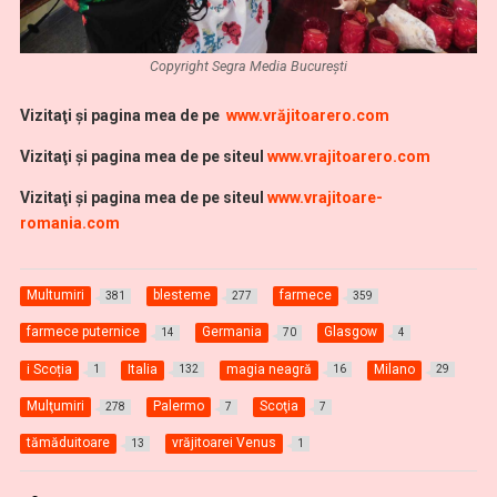
Copyright Segra Media București
Vi
zitaţi şi pagina mea de pe
www.vrăjitoarero.com
Vizitaţi şi pagina mea de pe siteul
www.vrajitoarero.com
Vizitaţi şi pagina mea de pe siteul
www.vrajitoare-
romania.com
Multumiri
blesteme
farmece
381
277
359
farmece puternice
Germania
Glasgow
14
70
4
i Scoția
Italia
magia neagră
Milano
1
132
16
29
Mulţumiri
Palermo
Scoţia
278
7
7
tămăduitoare
vrăjitoarei Venus
13
1