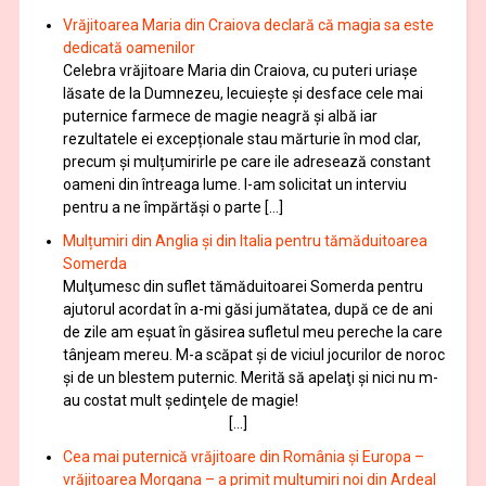
Vrăjitoarea Maria din Craiova declară că magia sa este
dedicată oamenilor
Celebra vrăjitoare Maria din Craiova, cu puteri uriașe
lăsate de la Dumnezeu, lecuieşte şi desface cele mai
puternice farmece de magie neagră şi albă iar
rezultatele ei excepționale stau mărturie în mod clar,
precum și mulțumirirle pe care ile adresează constant
oameni din întreaga lume. I-am solicitat un interviu
pentru a ne împărtăși o parte […]
Mulțumiri din Anglia și din Italia pentru tămăduitoarea
Somerda
Mulţumesc din suflet tămăduitoarei Somerda pentru
ajutorul acordat în a-mi găsi jumătatea, după ce de ani
de zile am eşuat în găsirea sufletul meu pereche la care
tânjeam mereu. M-a scăpat şi de viciul jocurilor de noroc
şi de un blestem puternic. Merită să apelaţi şi nici nu m-
au costat mult şedinţele de magie!
[…]
Cea mai puternică vrăjitoare din România și Europa –
vrăjitoarea Morgana – a primit mulțumiri noi din Ardeal