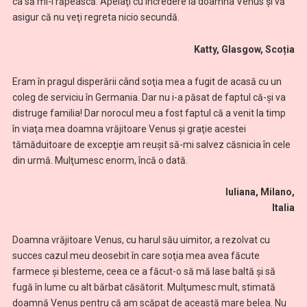
ca să mi-l răpească. Apelaţi cu încredere la doamna Venus şi vă
asigur că nu veţi regreta nicio secundă.
Katty, Glasgow, Scoția
Eram în pragul disperării când soţia mea a fugit de acasă cu un
coleg de serviciu în Germania. Dar nu i-a păsat de faptul că-şi va
distruge familia! Dar norocul meu a fost faptul că a venit la timp
în viaţa mea doamna vrăjitoare Venus şi graţie acestei
tămăduitoare de excepţie am reuşit să-mi salvez căsnicia în cele
din urmă. Mulţumesc enorm, încă o dată.
Iuliana, Milano,
Italia
Doamna vrăjitoare Venus, cu harul său uimitor, a rezolvat cu
succes cazul meu deosebit în care soţia mea avea făcute
farmece şi blesteme, ceea ce a făcut-o să mă lase baltă şi să
fugă în lume cu alt bărbat căsătorit. Mulţumesc mult, stimată
doamnă Venus pentru că am scăpat de această mare belea. Nu