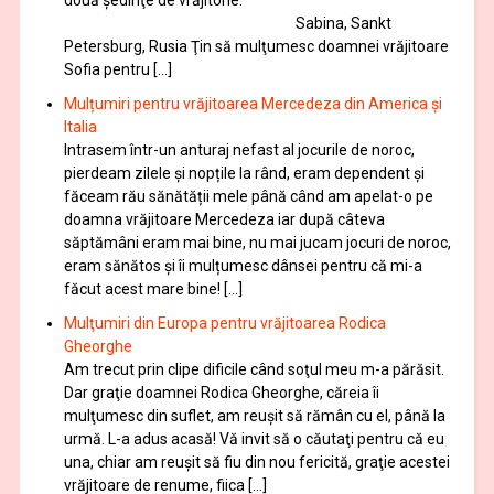
Sabina, Sankt
Petersburg, Rusia Ţin să mulţumesc doamnei vrăjitoare
Sofia pentru […]
Mulțumiri pentru vrăjitoarea Mercedeza din America și
Italia
Intrasem într-un anturaj nefast al jocurile de noroc,
pierdeam zilele și nopțile la rând, eram dependent și
făceam rău sănătății mele până când am apelat-o pe
doamna vrăjitoare Mercedeza iar după câteva
săptămâni eram mai bine, nu mai jucam jocuri de noroc,
eram sănătos și îi mulțumesc dânsei pentru că mi-a
făcut acest mare bine! […]
Mulţumiri din Europa pentru vrăjitoarea Rodica
Gheorghe
Am trecut prin clipe dificile când soţul meu m-a părăsit.
Dar graţie doamnei Rodica Gheorghe, căreia îi
mulţumesc din suflet, am reuşit să rămân cu el, până la
urmă. L-a adus acasă! Vă invit să o căutaţi pentru că eu
una, chiar am reuşit să fiu din nou fericită, graţie acestei
vrăjitoare de renume, fiica […]