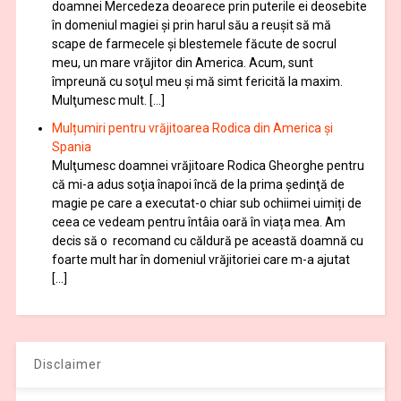
doamnei Mercedeza deoarece prin puterile ei deosebite
în domeniul magiei şi prin harul său a reuşit să mă
scape de farmecele şi blestemele făcute de socrul
meu, un mare vrăjitor din America. Acum, sunt
împreună cu soţul meu şi mă simt fericită la maxim.
Mulţumesc mult. […]
Mulțumiri pentru vrăjitoarea Rodica din America și
Spania
Mulţumesc doamnei vrăjitoare Rodica Gheorghe pentru
că mi-a adus soţia înapoi încă de la prima şedinţă de
magie pe care a executat-o chiar sub ochiimei uimiți de
ceea ce vedeam pentru întâia oară în viața mea. Am
decis să o recomand cu căldură pe această doamnă cu
foarte mult har în domeniul vrăjitoriei care m-a ajutat
[…]
Disclaimer