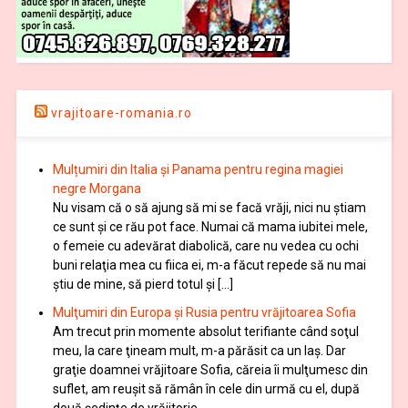
vrajitoare-romania.ro
Mulțumiri din Italia și Panama pentru regina magiei
negre Morgana
Nu visam că o să ajung să mi se facă vrăji, nici nu știam
ce sunt și ce rău pot face. Numai că mama iubitei mele,
o femeie cu adevărat diabolică, care nu vedea cu ochi
buni relaţia mea cu fiica ei, m-a făcut repede să nu mai
ştiu de mine, să pierd totul şi […]
Mulţumiri din Europa și Rusia pentru vrăjitoarea Sofia
Am trecut prin momente absolut terifiante când soţul
meu, la care ţineam mult, m-a părăsit ca un laş. Dar
graţie doamnei vrăjitoare Sofia, căreia îi mulţumesc din
suflet, am reuşit să rămân în cele din urmă cu el, după
două şedinţe de vrăjitorie.