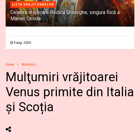
LISTA VRAJITOARELOR
Celebra vrăjitoare Rodica Gheorghe, singura fiică a
Mamei Omida
5 aug. 2026
Home
Multumiri
Mulţumiri vrăjitoarei
Venus primite din Italia
și Scoția