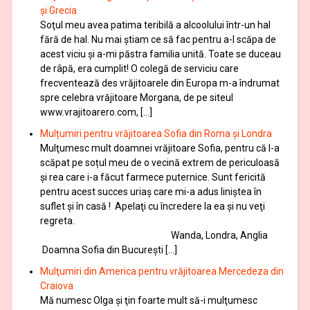
și Grecia
Soţul meu avea patima teribilă a alcoolului într-un hal
fără de hal. Nu mai ştiam ce să fac pentru a-l scăpa de
acest viciu şi a-mi păstra familia unită. Toate se duceau
de râpă, era cumplit! O colegă de serviciu care
frecventează des vrăjitoarele din Europa m-a îndrumat
spre celebra vrăjitoare Morgana, de pe siteul
www.vrajitoarero.com, […]
Mulțumiri pentru vrăjitoarea Sofia din Roma și Londra
Mulţumesc mult doamnei vrăjitoare Sofia, pentru că l-a
scăpat pe soțul meu de o vecină extrem de periculoasă
și rea care i-a făcut farmece puternice. Sunt fericită
pentru acest succes uriaș care mi-a adus liniștea în
suflet și în casă ! Apelaţi cu încredere la ea şi nu veţi
regreta.
Wanda, Londra, Anglia
Doamna Sofia din București […]
Mulţumiri din America pentru vrăjitoarea Mercedeza din
Craiova
Mă numesc Olga şi ţin foarte mult să-i mulţumesc