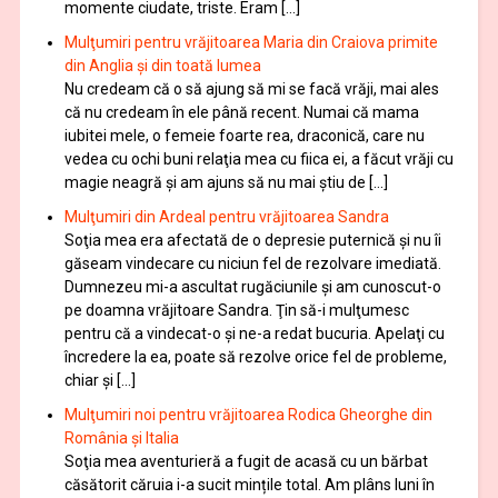
momente ciudate, triste. Eram […]
Mulţumiri pentru vrăjitoarea Maria din Craiova primite
din Anglia și din toată lumea
Nu credeam că o să ajung să mi se facă vrăji, mai ales
că nu credeam în ele până recent. Numai că mama
iubitei mele, o femeie foarte rea, draconică, care nu
vedea cu ochi buni relaţia mea cu fiica ei, a făcut vrăji cu
magie neagră şi am ajuns să nu mai ştiu de […]
Mulţumiri din Ardeal pentru vrăjitoarea Sandra
Soţia mea era afectată de o depresie puternică şi nu îi
găseam vindecare cu niciun fel de rezolvare imediată.
Dumnezeu mi-a ascultat rugăciunile şi am cunoscut-o
pe doamna vrăjitoare Sandra. Ţin să-i mulţumesc
pentru că a vindecat-o şi ne-a redat bucuria. Apelaţi cu
încredere la ea, poate să rezolve orice fel de probleme,
chiar şi […]
Mulţumiri noi pentru vrăjitoarea Rodica Gheorghe din
România și Italia
Soţia mea aventurieră a fugit de acasă cu un bărbat
căsătorit căruia i-a sucit mințile total. Am plâns luni în