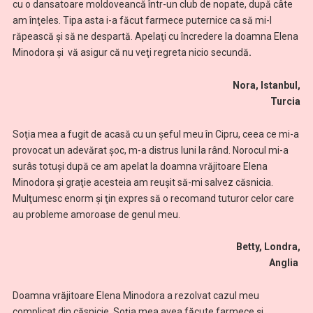
cu o dansatoare moldoveancă într-un club de nopate, după câte
am înţeles. Tipa asta i-a făcut farmece puternice ca să mi-l
răpească şi să ne despartă. Apelaţi cu încredere la doamna Elena
Minodora şi vă asigur că nu veţi regreta nicio secundă
.
Nora, Istanbul,
Turcia
Soţia mea a fugit de acasă cu un şeful meu în Cipru, ceea ce mi-a
provocat un adevărat şoc, m-a distrus luni la rând. Norocul mi-a
surâs totuşi după ce am apelat la doamna vrăjitoare Elena
Minodora şi graţie acesteia am reuşit să-mi salvez căsnicia.
Mulţumesc enorm şi ţin expres să o recomand tuturor celor care
au probleme amoroase de genul meu.
Betty, Londra,
Anglia
Doamna vrăjitoare Elena Minodora a rezolvat cazul meu
complicat din căsnicie. Soţia mea avea făcute farmece şi