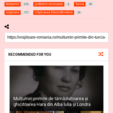
Mulţumiri
probleme amoroase
Turcia
274
6
18
vrăjitoare
Vrăjitoarea Elena Minodora
177
39
RECOMMENDED FOR YOU
Mulțumiri primite de tămăduitoarea și
ghicitoarea Hara din Alba Iulia și Londra