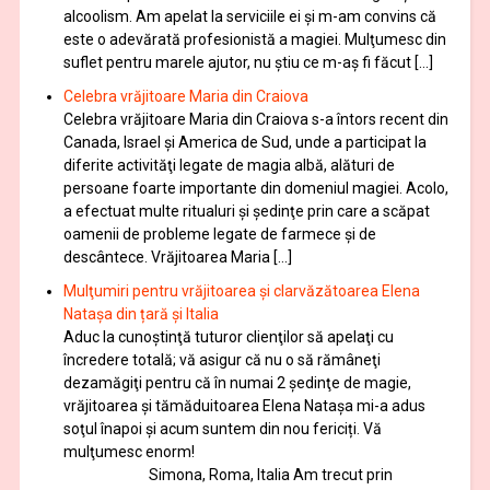
alcoolism. Am apelat la serviciile ei şi m-am convins că
este o adevărată profesionistă a magiei. Mulţumesc din
suflet pentru marele ajutor, nu știu ce m-aș fi făcut […]
Celebra vrăjitoare Maria din Craiova
Celebra vrăjitoare Maria din Craiova s-a întors recent din
Canada, Israel şi America de Sud, unde a participat la
diferite activităţi legate de magia albă, alături de
persoane foarte importante din domeniul magiei. Acolo,
a efectuat multe ritualuri şi şedinţe prin care a scăpat
oamenii de probleme legate de farmece şi de
descântece. Vrăjitoarea Maria […]
Mulţumiri pentru vrăjitoarea și clarvăzătoarea Elena
Natașa din țară și Italia
Aduc la cunoştinţă tuturor clienţilor să apelaţi cu
încredere totală; vă asigur că nu o să rămâneţi
dezamăgiţi pentru că în numai 2 şedinţe de magie,
vrăjitoarea și tămăduitoarea Elena Natașa mi-a adus
soţul înapoi și acum suntem din nou fericiți. Vă
mulţumesc enorm!
Simona, Roma, Italia Am trecut prin