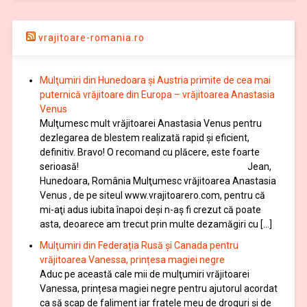
vrajitoare-romania.ro
Mulţumiri din Hunedoara și Austria primite de cea mai
puternică vrăjitoare din Europa – vrăjitoarea Anastasia
Venus
Mulţumesc mult vrăjitoarei Anastasia Venus pentru
dezlegarea de blestem realizată rapid și eficient,
definitiv. Bravo! O recomand cu plăcere, este foarte
serioasă! Jean,
Hunedoara, România Mulţumesc vrăjitoarea Anastasia
Venus , de pe siteul www.vrajitoarero.com, pentru că
mi-aţi adus iubita înapoi deşi n-aş fi crezut că poate
asta, deoarece am trecut prin multe dezamăgiri cu […]
Mulţumiri din Federația Rusă și Canada pentru
vrăjitoarea Vanessa, prințesa magiei negre
Aduc pe această cale mii de mulţumiri vrăjitoarei
Vanessa, prințesa magiei negre pentru ajutorul acordat
ca să scap de faliment iar fratele meu de droguri și de