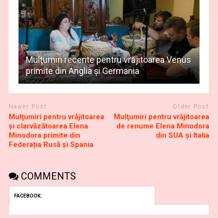
Mulţumiri recente pentru vrăjitoarea Venus
primite din Anglia și Germania
Newer Post
Older Post
Mulţumiri pentru vrăjitoarea
Mulţumiri pentru vrăjitoarea
şi clarvăzătoarea Elena
de renume Elena Minodora
Minodora primite din
din SUA și Italia
Federația Rusă și Spania
COMMENTS
FACEBOOK: