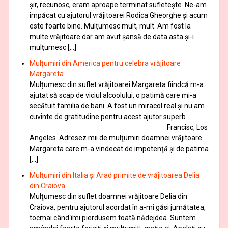
șir, recunosc, eram aproape terminat sufletește. Ne-am
împăcat cu ajutorul vrăjitoarei Rodica Gheorghe şi acum
este foarte bine. Mulţumesc mult, mult. Am fost la
multe vrăjitoare dar am avut șansă de data asta și-i
mulțumesc […]
Mulțumiri din America pentru celebra vrăjitoare
Margareta
Mulțumesc din suflet vrăjitoarei Margareta fiindcă m-a
ajutat să scap de viciul alcoolului, o patimă care mi-a
secătuit familia de bani. A fost un miracol real și nu am
cuvinte de gratitudine pentru acest ajutor superb.
Francisc, Los
Angeles Adresez mii de mulţumiri doamnei vrăjitoare
Margareta care m-a vindecat de impotenţă şi de patima
[…]
Mulţumiri din Italia și Arad primite de vrăjitoarea Delia
din Craiova
Mulţumesc din suflet doamnei vrăjitoare Delia din
Craiova, pentru ajutorul acordat în a-mi găsi jumătatea,
tocmai când îmi pierdusem toată nădejdea. Suntem