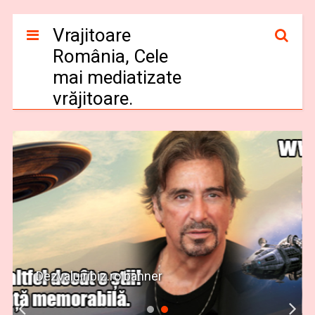
Vrajitoare
România, Cele
mai mediatizate
vrăjitoare.
Dezvaluiribiz.ro banner