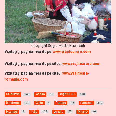
Copyright Segra Media București
Vi
zitaţi şi pagina mea de pe
www.vrăjitoarero.com
Vizitaţi şi pagina mea de pe siteul
www.vrajitoarero.com
Vizitaţi şi pagina mea de pe siteul
www.vrajitoare-
romania.com
Multumiri
Anglia
argintul viu
366
61
170
blesteme
Cipru
Europa
farmece
272
4
69
350
Istanbul
Italia
Londra
Milano
8
127
62
30