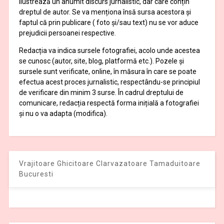
ilustrează un anumit discurs jurnalistic, dar care conțin
dreptul de autor. Se va menționa însă sursa acestora și
faptul că prin publicare ( foto și/sau text) nu se vor aduce
prejudicii persoanei respective.
Redacția va indica sursele fotografiei, acolo unde acestea
se cunosc (autor, site, blog, platformă etc.). Pozele și
sursele sunt verificate, online, în măsura în care se poate
efectua acest proces jurnalistic, respectându-se principiul
de verificare din minim 3 surse. În cadrul dreptului de
comunicare, redacția respectă forma inițială a fotografiei
și nu o va adapta (modifica).
Vrajitoare Ghicitoare Clarvazatoare Tamaduitoare
Bucuresti