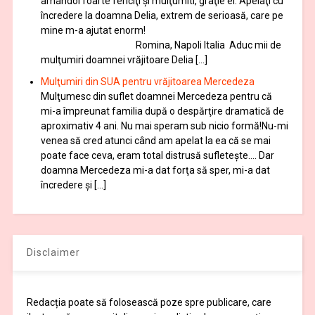
amândoi foarte fericiţi şi mulţumiti, graţie ei. Apelaţi cu
încredere la doamna Delia, extrem de serioasă, care pe
mine m-a ajutat enorm!
Romina, Napoli Italia Aduc mii de
mulţumiri doamnei vrăjitoare Delia […]
Mulţumiri din SUA pentru vrăjitoarea Mercedeza
Mulţumesc din suflet doamnei Mercedeza pentru că
mi-a împreunat familia după o despărţire dramatică de
aproximativ 4 ani. Nu mai speram sub nicio formă!Nu-mi
venea să cred atunci când am apelat la ea că se mai
poate face ceva, eram total distrusă sufleteşte…. Dar
doamna Mercedeza mi-a dat forţa să sper, mi-a dat
încredere şi […]
Disclaimer
Redacția poate să folosească poze spre publicare, care