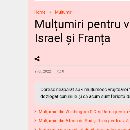
Home
Multumiri
Mulțumiri pentru v
Israel și Franța
9 iul. 2022
0
Doresc neapărat să-i mulţumesc vrăjitoarei
dezlegat cununiile şi că acum sunt fericită di
Mulţumiri din Washington D.C. și Roma pentru 
Mulţumiri din Africa de Sud și Italia pentru vr
Viața mea s-a rezolvat după ritualurile de mag