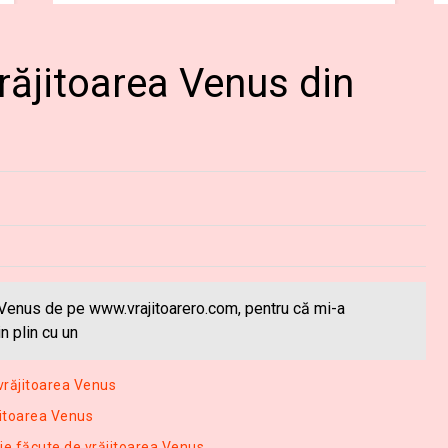
răjitoarea Venus din
 Venus de pe www.vrajitoarero.com, pentru că mi-a
n plin cu un
vrăjitoarea Venus
ăjitoarea Venus
ie făcute de vrăjitoarea Venus