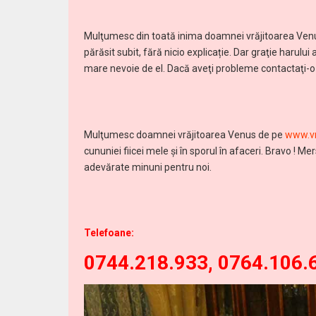
Mulţumesc din toată inima doamnei vrăjitoarea Venu
părăsit subit, fără nicio explicație. Dar graţie harul
mare nevoie de el. Dacă aveţi probleme contactaţi-o ş
Mulţumesc doamnei vrăjitoarea Venus de pe
www.vr
cununiei fiicei mele și în sporul în afaceri. Bravo !
adevărate minuni pentru noi.
Telefoane:
0744.218.933, 0764.106.