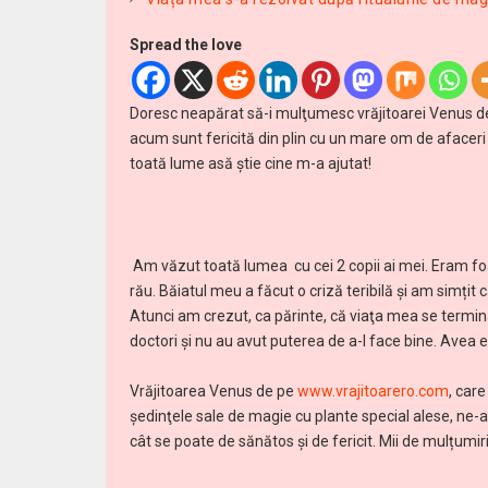
Spread the love
Doresc neapărat să-i mulţumesc vrăjitoarei Venus 
acum sunt fericită din plin cu un mare om de afaceri p
toată lume asă știe cine m-a ajutat!
Am văzut toată lumea cu cei 2 copii ai mei. Eram foart
rău. Băiatul meu a făcut o criză teribilă și am simțit
Atunci am crezut, ca părinte, că viaţa mea se termin
doctori şi nu au avut puterea de a-l face bine. Avea epi
Vrăjitoarea Venus de pe
www.vrajitoarero.com
, car
şedinţele sale de magie cu plante special alese, ne-a 
cât se poate de sănătos şi de fericit. Mii de mulțumiri