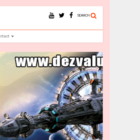
SEARCH
ntact
Ba