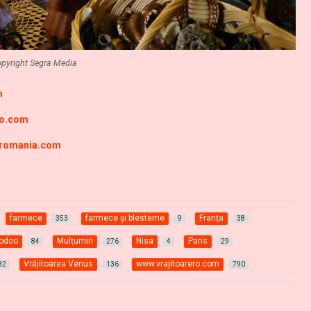
pyright Segra Media
m
ro.com
-romania.com
farmece
farmece şi blesteme
Franţa
353
9
38
oodoo
Mulţumiri
Nisa
Paris
84
276
4
29
Vrăjitoarea Venus
www.vrajitoarero.com
82
136
790