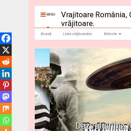
Vrajitoare România, 
MENU
vrăjitoare.
Acasă
Lista vrăjitoarelor
Articole
Dezvaluiribiz.ro b