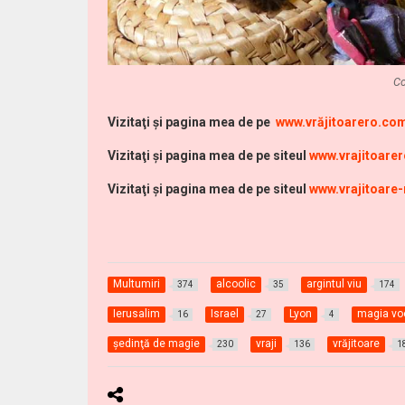
Co
Vi
zitaţi şi pagina mea de pe
www.vrăjitoarero.co
Vizitaţi şi pagina mea de pe siteul
www.vrajitoare
Vizitaţi şi pagina mea de pe siteul
www.vrajitoare
Multumiri
alcoolic
argintul viu
374
35
174
Ierusalim
Israel
Lyon
magia v
16
27
4
şedinţă de magie
vraji
vrăjitoare
230
136
1