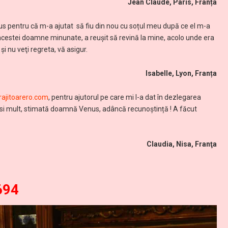
Jean Claude, Paris, Franța
s pentru că m-a ajutat să fiu din nou cu soțul meu după ce el m-a
ui acestei doamne minunate, a reuşit să revină la mine, acolo unde era
i nu veţi regreta, vă asigur.
Isabelle, Lyon, Franța
ajitoarero.com
, pentru ajutorul pe care mi l-a dat în dezlegarea
 Mersi mult, stimată doamnă Venus, adâncă recunoștință ! A făcut
Claudia, Nisa, Franţa
694