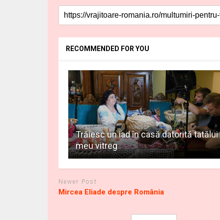
RECOMMENDED FOR YOU
Trăiesc un iad în casă datorită tatălui
meu vitreg
Newer Post
Mircea Eliade despre România