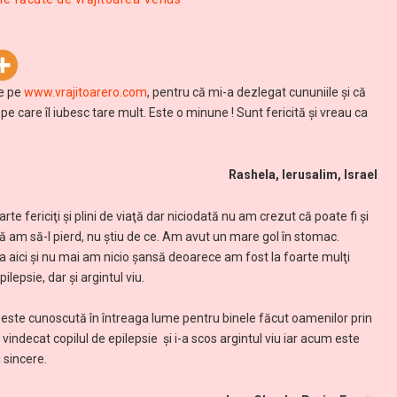
de pe
www.vrajitoarero.com
, pentru că mi-a dezlegat cununiile şi că
e care îl iubesc tare mult. Este o minune ! Sunt fericită și vreau ca
Rashela, Ierusalim, Israel
e fericiţi şi plini de viaţă dar niciodată nu am crezut că poate fi şi
 că am să-l pierd, nu știu de ce. Am avut un mare gol în stomac.
a aici şi nu mai am nicio şansă deoarece am fost la foarte mulţi
lepsie, dar și argintul viu.
e este cunoscută în întreaga lume pentru binele făcut oamenilor prin
vindecat copilul de epilepsie și i-a scos argintul viu iar acum este
 sincere.