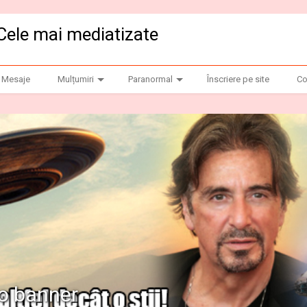
Cele mai mediatizate
Mesaje
Mulțumiri
Paranormal
Înscriere pe site
Co
anner