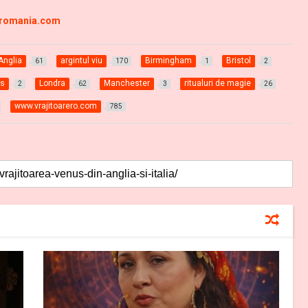
-romania.com
Anglia
argintul viu
Birmingham
Bristol
61
170
1
2
ds
Londra
Manchester
ritualuri de magie
2
62
3
26
www.vrajitoarero.com
785