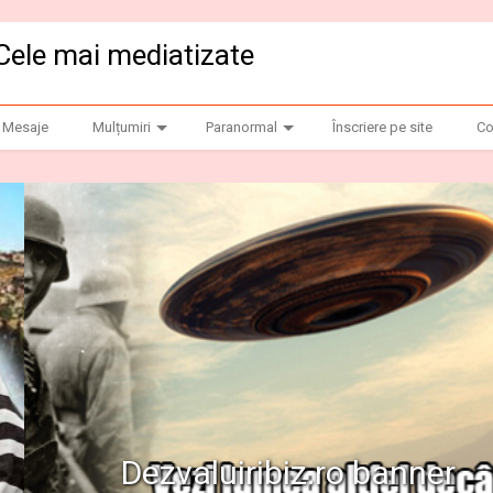
Cele mai mediatizate
Mesaje
Mulțumiri
Paranormal
Înscriere pe site
Co
anner