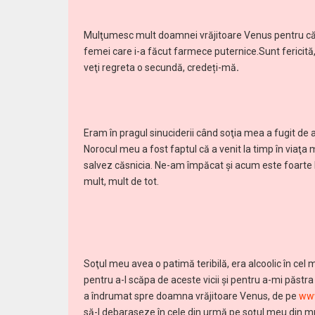
Mulţumesc mult doamnei vrăjitoare Venus pentru că pr
femei care i-a făcut farmece puternice.Sunt fericită,
veţi regreta o secundă, credeți-mă
.
Eram în pragul sinuciderii când soţia mea a fugit de 
Norocul meu a fost faptul că a venit la timp în viaţa
salvez căsnicia. Ne-am împăcat şi acum este foarte b
mult, mult de tot.
Soţul meu avea o patimă teribilă, era alcoolic în cel
pentru a-l scăpa de aceste vicii şi pentru a-mi păstr
a îndrumat spre doamna vrăjitoare Venus, de pe
www
să-l debaraseze în cele din urmă pe soţul meu din mr