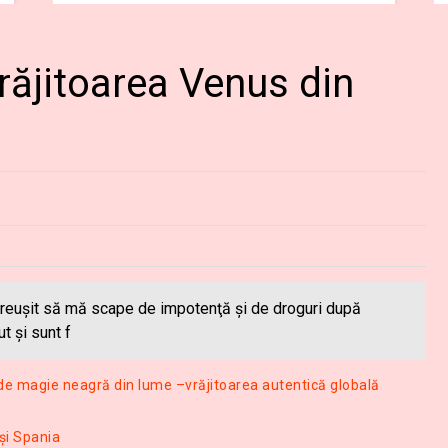
răjitoarea Venus din
reuşit să mă scape de impotenţă și de droguri după
t şi sunt f
 de magie neagră din lume –vrăjitoarea autentică globală
 și Spania