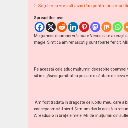
Soțul meu vrea să divorțăm pentru una mai t
Spread the love
Mulţumesc doamnei vrăjitoare Venus care a reuşit să
magie. Simt că am renăscut şi sunt foarte fericit. Mi
Pe această cale aduc mulţumiri deosebite doamnei v
să îmi găsesc jumătatea pe care o căutam de ceva vr
Am fost trădată în dragoste de iubitul meu, care a bi
concepeam să-l pierd. Şi m-am dus la acasă la renum
A readus-o în brațele mele. Mii de mulţumiri din sufle