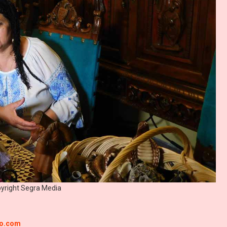
yright Segra Media
ro.com