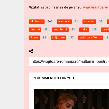
Vizitaţi şi pagina mea de pe siteul
www.vrajitoare
Multumiri
afemeiat
alcoolic
366
21
35
droguri
impotenţă
Italia
Lee
15
23
127
Roma
vrăjitoare
vrăjitoare Venus
95
177
3
RECOMMENDED FOR YOU