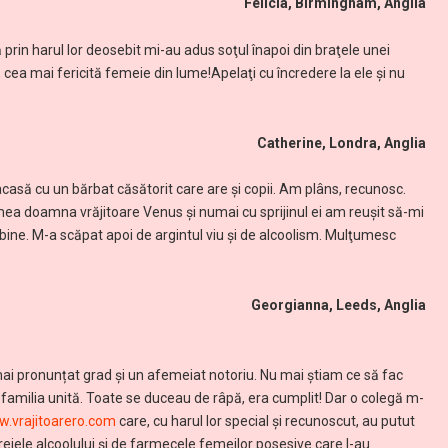
Felicia, Birmingham, Anglia
in harul lor deosebit mi-au adus soţul înapoi din braţele unei
 cea mai fericită femeie din lume!Apelaţi cu încredere la ele şi nu
Catherine, Londra, Anglia
acasă cu un bărbat căsătorit care are şi copii. Am plâns, recunosc.
 mea doamna vrăjitoare Venus și numai cu sprijinul ei am reuşit să-mi
ine. M-a scăpat apoi de argintul viu și de alcoolism. Mulţumesc
Georgianna, Leeds, Anglia
 mai pronunțat grad și un afemeiat notoriu. Nu mai ştiam ce să fac
a familia unită. Toate se duceau de râpă, era cumplit! Dar o colegă m-
.vrajitoarero.com
care, cu harul lor special și recunoscut, au putut
ejele alcoolului și de farmecele femeilor posesive care l-au