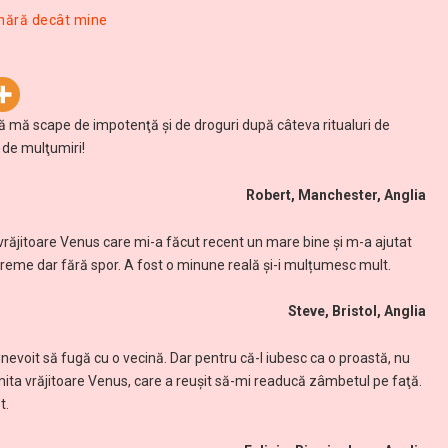
ânără decât mine
 mă scape de impotenţă și de droguri după câteva ritualuri de
i de mulţumiri!
Robert, Manchester, Anglia
răjitoare Venus care mi-a făcut recent un mare bine şi m-a ajutat
eme dar fără spor. A fost o minune reală și-i mulțumesc mult.
Steve, Bristol, Anglia
nevoit să fugă cu o vecină. Dar pentru că-l iubesc ca o proastă, nu
ita vrăjitoare Venus, care a reuşit să-mi readucă zâmbetul pe faţă.
t.