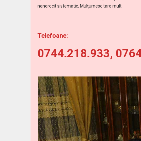
nenorocit sistematic. Mulţumesc tare mult.
Telefoane:
0744.218.933, 076