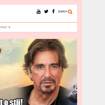
SEARCH
ntact
Ba