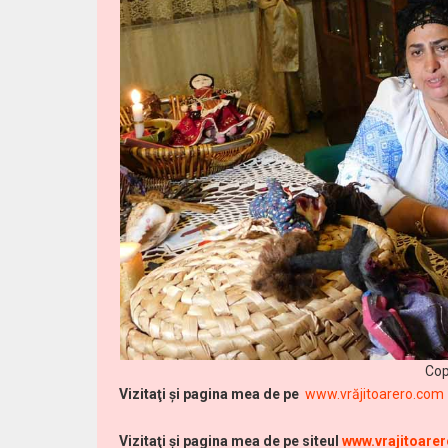
Cop
Vi
zitaţi şi pagina mea de pe
www.vrăjitoarero.com
Vizitaţi şi pagina mea de pe siteul
www.vrajitoare