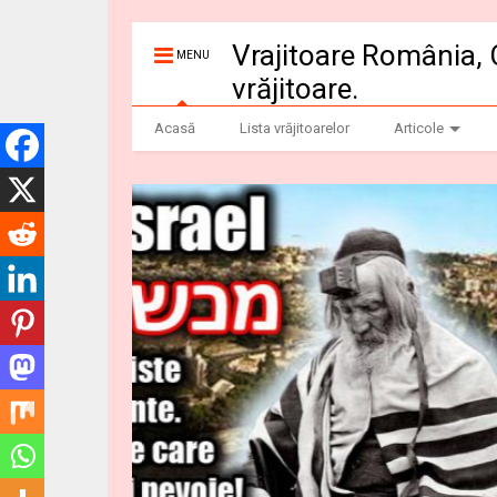
Vrajitoare România, 
MENU
vrăjitoare.
Acasă
Lista vrăjitoarelor
Articole
Dezvaluiribiz.ro b