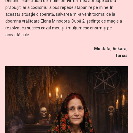
Destinul este ciudat de multe ori. Firma mea aproape că s-a
prăbuşit iar alcoolismul a pus repede stăpânire pe mine. În
această situaţie disperată, salvarea mi-a venit tocmai de la
doamna vrăjitoare Elena Minodora. După 2 şedinţe de magie a
rezolvat cu succes cazul meu și-i mulţumesc enorm şi pe
această cale.
Mustafa, Ankara,
Turcia