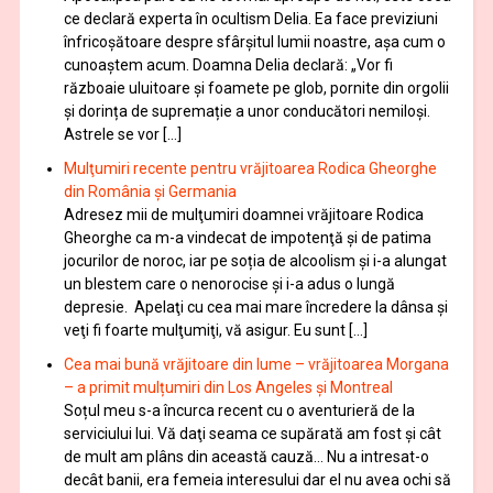
ce declară experta în ocultism Delia. Ea face previziuni
înfricoșătoare despre sfârșitul lumii noastre, așa cum o
cunoaștem acum. Doamna Delia declară: „Vor fi
războaie uluitoare și foamete pe glob, pornite din orgolii
și dorința de supremație a unor conducători nemiloși.
Astrele se vor […]
Mulţumiri recente pentru vrăjitoarea Rodica Gheorghe
din România și Germania
Adresez mii de mulţumiri doamnei vrăjitoare Rodica
Gheorghe ca m-a vindecat de impotenţă şi de patima
jocurilor de noroc, iar pe soția de alcoolism și i-a alungat
un blestem care o nenorocise și i-a adus o lungă
depresie. Apelaţi cu cea mai mare încredere la dânsa şi
veţi fi foarte mulţumiţi, vă asigur. Eu sunt […]
Cea mai bună vrăjitoare din lume – vrăjitoarea Morgana
– a primit mulțumiri din Los Angeles și Montreal
Soțul meu s-a încurca recent cu o aventurieră de la
serviciului lui. Vă daţi seama ce supărată am fost şi cât
de mult am plâns din această cauză… Nu a intresat-o
decât banii, era femeia interesului dar el nu avea ochi să