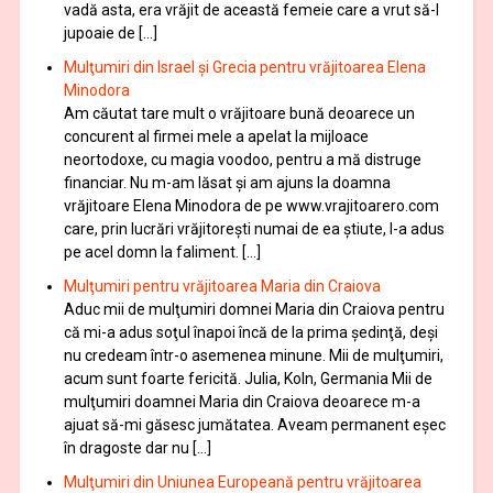
vadă asta, era vrăjit de această femeie care a vrut să-l
jupoaie de […]
Mulţumiri din Israel și Grecia pentru vrăjitoarea Elena
Minodora
Am căutat tare mult o vrăjitoare bună deoarece un
concurent al firmei mele a apelat la mijloace
neortodoxe, cu magia voodoo, pentru a mă distruge
financiar. Nu m-am lăsat şi am ajuns la doamna
vrăjitoare Elena Minodora de pe www.vrajitoarero.com
care, prin lucrări vrăjitorești numai de ea ştiute, l-a adus
pe acel domn la faliment. […]
Mulţumiri pentru vrăjitoarea Maria din Craiova
Aduc mii de mulţumiri domnei Maria din Craiova pentru
că mi-a adus soţul înapoi încă de la prima şedinţă, deşi
nu credeam într-o asemenea minune. Mii de mulţumiri,
acum sunt foarte fericită. Julia, Koln, Germania Mii de
mulţumiri doamnei Maria din Craiova deoarece m-a
ajuat să-mi găsesc jumătatea. Aveam permanent eşec
în dragoste dar nu […]
Mulţumiri din Uniunea Europeană pentru vrăjitoarea