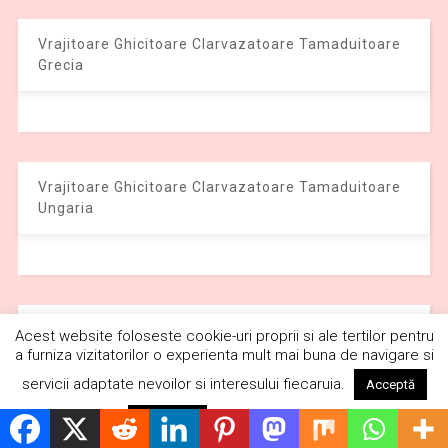
Vrajitoare Ghicitoare Clarvazatoare Tamaduitoare
Grecia
Vrajitoare Ghicitoare Clarvazatoare Tamaduitoare
Ungaria
Vrajitoare Ghicitoare Clarvazatoare Tamaduitoare
Acest website foloseste cookie-uri proprii si ale tertilor pentru
Federatia Rusa
a furniza vizitatorilor o experienta mult mai buna de navigare si
servicii adaptate nevoilor si interesului fiecaruia.
Acceptă
Citește mai mult
Respinge