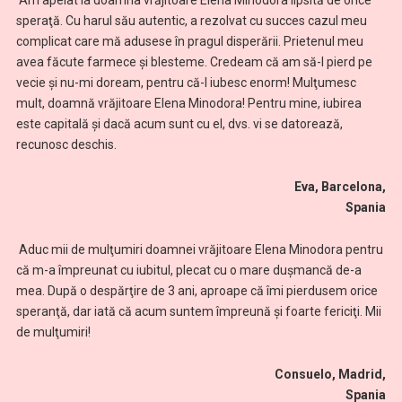
Am apelat la doamna vrăjitoare Elena Minodora lipsită de orice
speraţă. Cu harul său autentic, a rezolvat cu succes cazul meu
complicat care mă adusese în pragul disperării. Prietenul meu
avea făcute farmece şi blesteme. Credeam că am să-l pierd pe
vecie şi nu-mi doream, pentru că-l iubesc enorm! Mulţumesc
mult, doamnă vrăjitoare Elena Minodora! Pentru mine, iubirea
este capitală şi dacă acum sunt cu el, dvs. vi se datorează,
recunosc deschis.
Eva, Barcelona,
Spania
Aduc mii de mulţumiri doamnei vrăjitoare Elena Minodora pentru
că m-a împreunat cu iubitul, plecat cu o mare dușmancă de-a
mea. După o despărţire de 3 ani, aproape că îmi pierdusem orice
speranţă, dar iată că acum suntem împreună şi foarte fericiţi. Mii
de mulţumiri!
Consuelo, Madrid,
Spania