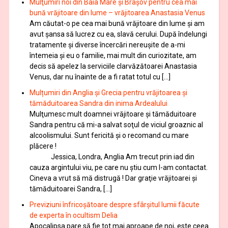
Mulţumiri noi din Baia Mare și Brașov pentru cea mai
bună vrăjitoare din lume – vrăjitoarea Anastasia Venus
Am căutat-o pe cea mai bună vrăjitoare din lume și am
avut șansa să lucrez cu ea, slavă cerului. După îndelungi
tratamente şi diverse încercări nereușite de a-mi
întemeia şi eu o familie, mai mult din curiozitate, am
decis să apelez la serviciile clarvăzătoarei Anastasia
Venus, dar nu înainte de a fi ratat totul cu […]
Mulțumiri din Anglia și Grecia pentru vrăjitoarea și
tămăduitoarea Sandra din inima Ardealului
Mulţumesc mult doamnei vrăjitoare și tămăduitoare
Sandra pentru că mi-a salvat soţul de viciul groaznic al
alcoolismului. Sunt fericită și o recomand cu mare
plăcere !
Jessica, Londra, Anglia Am trecut prin iad din
cauza argintului viu, pe care nu știu cum l-am contactat.
Cineva a vrut să mă distrugă ! Dar graţie vrăjitoarei și
tămăduitoarei Sandra, […]
Previziuni înfricoșătoare despre sfârșitul lumii făcute
de experta în ocultism Delia
Apocalipsa pare să fie tot mai aproape de noi, este ceea