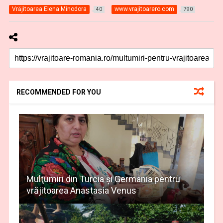
Vrăjitoarea Elena Minodora
www.vrajitoarero.com
40
790
RECOMMENDED FOR YOU
Mulţumiri din Turcia și Germania pentru
vrăjitoarea Anastasia Venus