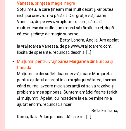
Vanessa, prințesa magiei negre
Soţul meu, la care ţineam mai mult decât și-ar putea
închipui cineva, m-a părăsit. Dar graţie vrăjitoarei
Vanessa, de pe www.vrajitoarero.com, căreia îi
mulţumesc din suflet, am reuşit să rămân cu el, după
câteva şedinţe de magie superbe.
Betty, Londra, Anglia Am apelat
la vrăjitoarea Vanessa, de pe www.vrajitoarero.com,
lipsită de speranţe, recunosc deschis. […]
Mulţumiri pentru vrăjitoarea Margareta din Europa și
Canada
Mulţumesc din suflet doamnei vrăjitoare Margareta
pentru ajutorul acordat în a-mi găsi jumătatea, tocmai
când nu mai aveam nicio speranţă că se va rezolva şi
problema mea spinoasă. Suntem amâdoi foarte fericiţi
şi mulţumiti. Apelaţi cu încredere la ea, pe mine m-a
ajutat enorm, recunosc sincer!
Bella Emiliana,
Roma, Italia Aduc pe această cale mii […]