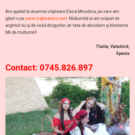
Am apelat la doamna vrăjitoare Elena Minodora, pe care am
găsit-o pe
www.vrajitoarero.com
. Mulţumită ei am scăpat de
argintul viu și de viciul drogurilor, iar tata de alcoolism și blesteme.
Mii de mulțumiri!
Thalia, Valadoid,
Spania
Contact: 0745.826.897