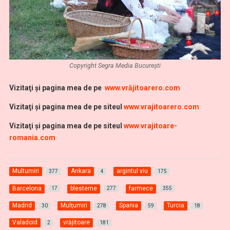
Copyright Segra Media București
Vi
zitaţi şi pagina mea de pe
www.vrăjitoarero.com
Vizitaţi şi pagina mea de pe siteul
www.vrajitoarero.com
Vizitaţi şi pagina mea de pe siteul
www.vrajitoare-
romania.com
Multumiri
Ankara
argintul viu
377
4
175
Barcelona
blesteme
farmece
17
277
355
Madrid
Mulţumiri
Spania
Turcia
30
278
59
18
Valadoid
vrăjitoare
2
181