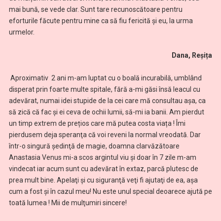
mai bună, se vede clar. Sunt tare recunoscătoare pentru
eforturile făcute pentru mine ca să fiu fericită și eu, la urma
urmelor.
Dana, Reșița
Aproximativ 2 ani m-am luptat cu o boală incurabilă, umblând
disperat prin foarte multe spitale, fără a-mi găsi însă leacul cu
adevărat, numai idei stupide de la cei care mă consultau așa, ca
să zică că fac și ei ceva de ochii lumii, să-mi ia banii. Am pierdut
un timp extrem de prețios care mă putea costa viața ! Îmi
pierdusem deja speranţa că voi reveni la normal vreodată. Dar
într-o singură şedinţă de magie, doamna clarvăzătoare
Anastasia Venus mi-a scos argintul viu şi doar în 7 zile m-am
vindecat iar acum sunt cu adevărat în extaz, parcă plutesc de
prea mult bine. Apelaţi şi cu siguranţă veţi fi ajutaţi de ea, aşa
cum a fost şi în cazul meu! Nu este unul special deoarece ajută pe
toată lumea ! Mii de mulţumiri sincere!