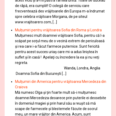
acest viciu şi a-mi păstra familia unită. Toate se duceau
de râpă, era cumplit! O colegă de serviciu care
frecventează des vrăjitoarele din Europa m-a îndrumat
spre celebra vrăjitoare Morgana, de pe siteul
www.vrajitoarero.com, […]
Mulțumiri pentru vrăjitoarea Sofia din Roma și Londra
Mulţumesc mult doamnei vrăjitoare Sofia, pentru că l-a
scăpat pe soțul meu de o vecină extrem de periculoasă
și rea care i-a făcut farmece puternice. Sunt fericită
pentru acest succes uriaș care mi-a adus liniștea în
suflet și în casă ! Apelaţi cu încredere la ea şi nu veţi
regreta.
Wanda, Londra, Anglia
Doamna Sofia din București […]
Mulţumiri din America pentru vrăjitoarea Mercedeza din
Craiova
Mă numesc Olga şi ţin foarte mult să-i mulţumesc
doamnei Mercedeza deoarece prin puterile ei deosebite
în domeniul magiei şi prin harul său a reuşit să mă
scape de farmecele şi blestemele făcute de socrul
meu, un mare vrăjitor din America. Acum, sunt