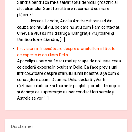
Sandra pentru că mi-a salvat soţul de viciul groaznic al
alcoolismului. Sunt fericită și o recomand cu mare
plăcere !
Jessica, Londra, Anglia Am trecut prin iad din
cauza argintului viu, pe care nu știu cum l-am contactat.
Cineva a vrut să mă distrugă ! Dar graţie vrăjitoarei și
tămăduitoarei Sandra, […]
Previziuni înfricoșătoare despre sfârșitul lumii făcute
de experta în ocultism Delia
Apocalipsa pare să fie tot mai aproape de noi, este ceea
ce declară experta în ocultism Delia. Ea face previziuni
înfricoșătoare despre sfârșitul lumii noastre, așa cum o
cunoaștem acum. Doamna Delia declară: „Vor fi
războaie uluitoare și foamete pe glob, pornite din orgolii
și dorința de supremație a unor conducători nemiloși.
Astrele se vor […]
Disclaimer