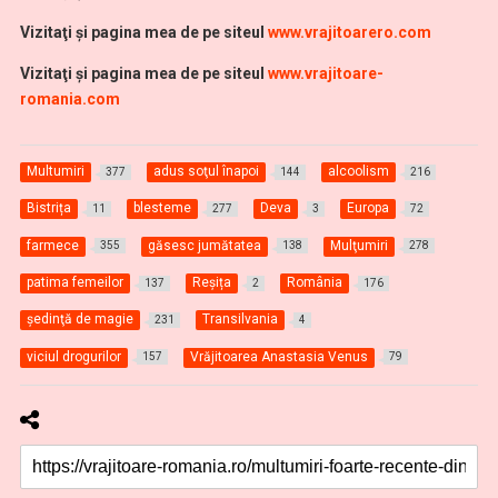
Vizitaţi şi pagina mea de pe siteul
www.vrajitoarero.com
Vizitaţi şi pagina mea de pe siteul
www.vrajitoare-
romania.com
Multumiri
adus soţul înapoi
alcoolism
377
144
216
Bistrița
blesteme
Deva
Europa
11
277
3
72
farmece
găsesc jumătatea
Mulţumiri
355
138
278
patima femeilor
Reșița
România
137
2
176
şedinţă de magie
Transilvania
231
4
viciul drogurilor
Vrăjitoarea Anastasia Venus
157
79