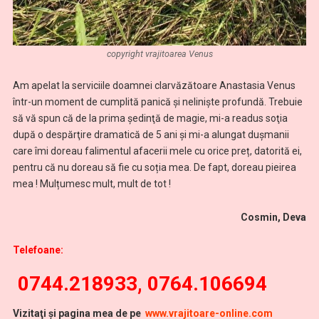
copyright vrajitoarea Venus
Am apelat la serviciile doamnei clarvăzătoare Anastasia Venus
într-un moment de cumplită panică și neliniște profundă. Trebuie
să vă spun că de la prima şedinţă de magie, mi-a readus soţia
după o despărţire dramatică de 5 ani şi mi-a alungat dușmanii
care îmi doreau falimentul afacerii mele cu orice preț, datorită ei,
pentru că nu doreau să fie cu soția mea. De fapt, doreau pieirea
mea ! Mulțumesc mult, mult de tot !
Cosmin, Deva
Telefoane:
0744.218933, 0764.106694
Vi
zitaţi şi pagina mea de pe
www.vrajitoare-online.com