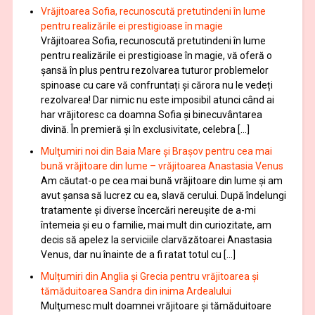
Vrăjitoarea Sofia, recunoscută pretutindeni în lume
pentru realizările ei prestigioase în magie
Vrăjitoarea Sofia, recunoscută pretutindeni în lume
pentru realizările ei prestigioase în magie, vă oferă o
şansă în plus pentru rezolvarea tuturor problemelor
spinoase cu care vă confruntați și cărora nu le vedeți
rezolvarea! Dar nimic nu este imposibil atunci când ai
har vrăjitoresc ca doamna Sofia şi binecuvântarea
divină. În premieră şi în exclusivitate, celebra […]
Mulţumiri noi din Baia Mare și Brașov pentru cea mai
bună vrăjitoare din lume – vrăjitoarea Anastasia Venus
Am căutat-o pe cea mai bună vrăjitoare din lume și am
avut șansa să lucrez cu ea, slavă cerului. După îndelungi
tratamente şi diverse încercări nereușite de a-mi
întemeia şi eu o familie, mai mult din curiozitate, am
decis să apelez la serviciile clarvăzătoarei Anastasia
Venus, dar nu înainte de a fi ratat totul cu […]
Mulțumiri din Anglia și Grecia pentru vrăjitoarea și
tămăduitoarea Sandra din inima Ardealului
Mulţumesc mult doamnei vrăjitoare și tămăduitoare