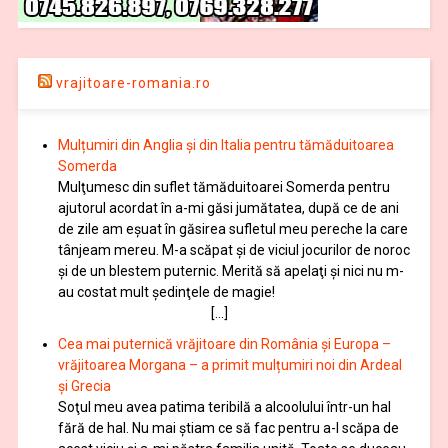
vrajitoare-romania.ro
Mulțumiri din Anglia și din Italia pentru tămăduitoarea
Somerda
Mulţumesc din suflet tămăduitoarei Somerda pentru
ajutorul acordat în a-mi găsi jumătatea, după ce de ani
de zile am eşuat în găsirea sufletul meu pereche la care
tânjeam mereu. M-a scăpat şi de viciul jocurilor de noroc
şi de un blestem puternic. Merită să apelaţi şi nici nu m-
au costat mult şedinţele de magie!
[…]
Cea mai puternică vrăjitoare din România și Europa –
vrăjitoarea Morgana – a primit mulțumiri noi din Ardeal
și Grecia
Soţul meu avea patima teribilă a alcoolului într-un hal
fără de hal. Nu mai ştiam ce să fac pentru a-l scăpa de