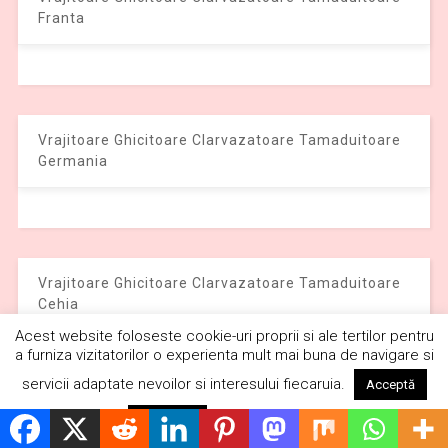
Franta
Vrajitoare Ghicitoare Clarvazatoare Tamaduitoare
Germania
Vrajitoare Ghicitoare Clarvazatoare Tamaduitoare
Cehia
Acest website foloseste cookie-uri proprii si ale tertilor pentru
a furniza vizitatorilor o experienta mult mai buna de navigare si
servicii adaptate nevoilor si interesului fiecaruia.
Acceptă
Citește mai mult
Respinge
Vrajitoare Ghicitoare Clarvazatoare Tamaduitoare
Grecia