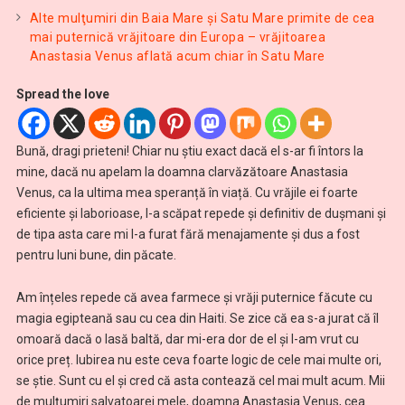
Alte mulţumiri din Baia Mare și Satu Mare primite de cea
mai puternică vrăjitoare din Europa – vrăjitoarea
Anastasia Venus aflată acum chiar în Satu Mare
Spread the love
Bună, dragi prieteni! Chiar nu știu exact dacă el s-ar fi întors la
mine, dacă nu apelam la doamna clarvăzătoare Anastasia
Venus, ca la ultima mea speranță în viață. Cu vrăjile ei foarte
eficiente și laborioase, l-a scăpat repede și definitiv de dușmani și
de tipa asta care mi l-a furat fără menajamente și dus a fost
pentru luni bune, din păcate.
Am înțeles repede că avea farmece și vrăji puternice făcute cu
magia egipteană sau cu cea din Haiti. Se zice că ea s-a jurat că îl
omoară dacă o lasă baltă, dar mi-era dor de el și l-am vrut cu
orice preț. Iubirea nu este ceva foarte logic de cele mai multe ori,
se știe. Sunt cu el și cred că asta contează cel mai mult acum. Mii
de mulțumiri salvatoarei mele, doamna Anastasia Venus, cea