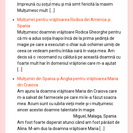
împreună cu soţul meu şi mă simt fericită la maxim.
Mulţumesc mult. […]
Mulțumiri pentru vrăjitoarea Rodica din America și
Spania
Mulţumesc doamnei vrăjitoare Rodica Gheorghe pentru
că mi-a adus soţia înapoi încă de la prima şedinţă de
magie pe care a executat-o chiar sub ochiimei uimiți de
ceea ce vedeam pentru întâia oară în viața mea. Am
decis să o recomand cu căldură pe această doamnă cu
foarte mult har în domeniul vrăjitoriei care m-a ajutat
[…]
Mulţumiri din Spania şi Anglia pentru vrăjitoarea Maria
din Craiova
Am ajuns la doamna vrăjitoare Maria din Craiova care
m-a salvat de farmecele pe care mi le-a făcut soacra
mea. Acum sunt cu iubita vieţii mele şi-i mulţumesc
sincer acestei doamne talentate în magie.
Miguel, Malaga, Spania
Am fost foarte disperat atunci când am fost părăsit de
Alina. M-am dus la doamna vrăjitoare Maria […]