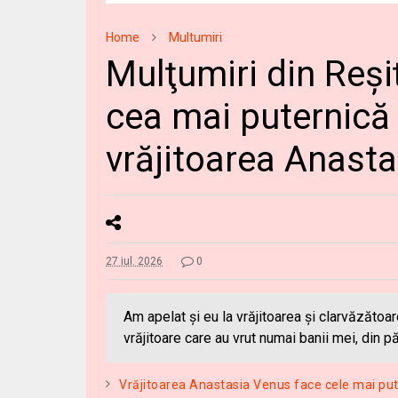
Home
Multumiri
Mulţumiri din Reșiț
cea mai puternică 
vrăjitoarea Anast
27 iul. 2026
0
Am apelat şi eu la vrăjitoarea şi clarvăzăto
vrăjitoare care au vrut numai banii mei, din p
Vrăjitoarea Anastasia Venus face cele mai put