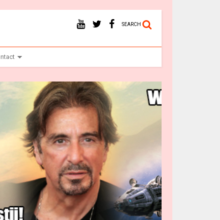
SEARCH
ntact
Ba