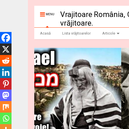
Vrajitoare România, 
MENU
vrăjitoare.
Acasă
Lista vrăjitoarelor
Articole
Dezvaluiribiz.ro b