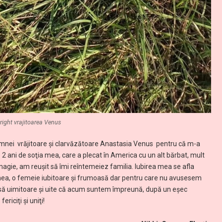
right vrajitoarea Venus
doamnei vrăjitoare şi clarvăzătoare Anastasia Venus pentru că m-a
2 ani de soţia mea, care a plecat în America cu un alt bărbat, mult
magie, am reuşit să îmi reîntemeiez familia. Iubirea mea se afla
mea, o femeie iubitoare și frumoasă dar pentru care nu avusesem
însă uimitoare și uite că acum suntem împreună, după un eșec
iciţi şi uniţi!