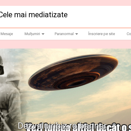
Cele mai mediatizate
Mesaje
Mulțumiri
Paranormal
Înscriere pe site
Co
anner