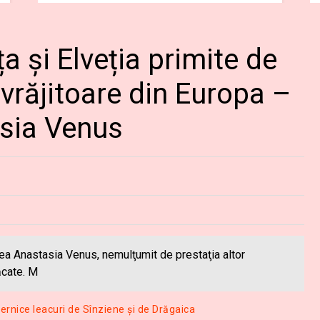
a și Elveția primite de
vrăjitoare din Europa –
asia Venus
area Anastasia Venus, nemulţumit de prestaţia altor
ăcate. M
ernice leacuri de Sînziene și de Drăgaica