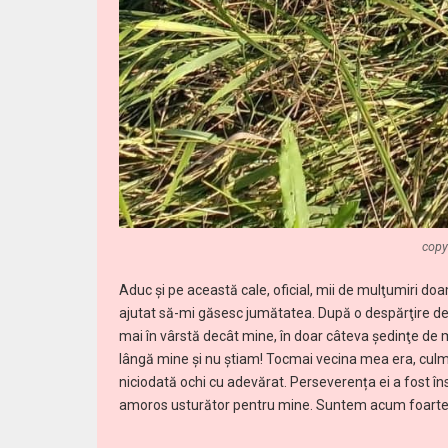
copy
Aduc și pe această cale, oficial, mii de mulţumiri 
ajutat să-mi găsesc jumătatea. După o despărţire de 
mai în vârstă decât mine, în doar câteva şedinţe de 
lângă mine și nu știam! Tocmai vecina mea era, cul
niciodată ochi cu adevărat. Perseverența ei a fost 
amoros usturător pentru mine. Suntem acum foarte fer