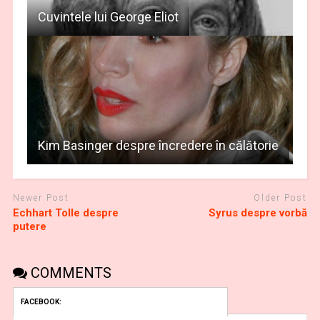
Cuvintele lui George Eliot
Kim Basinger despre încredere în călătorie
Newer Post
Older Post
Echhart Tolle despre
Syrus despre vorbă
putere
COMMENTS
FACEBOOK: