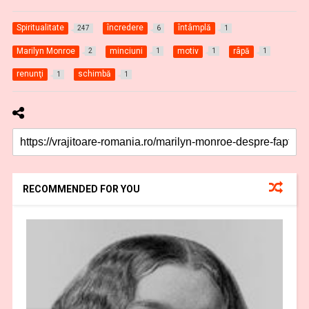
Spiritualitate
încredere
întâmplă
247
6
1
Marilyn Monroe
minciuni
motiv
râpă
2
1
1
1
renunţi
schimbă
1
1
RECOMMENDED FOR YOU