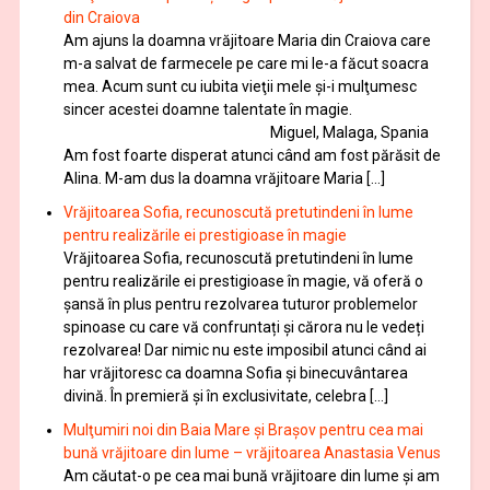
din Craiova
Am ajuns la doamna vrăjitoare Maria din Craiova care
m-a salvat de farmecele pe care mi le-a făcut soacra
mea. Acum sunt cu iubita vieţii mele şi-i mulţumesc
sincer acestei doamne talentate în magie.
Miguel, Malaga, Spania
Am fost foarte disperat atunci când am fost părăsit de
Alina. M-am dus la doamna vrăjitoare Maria […]
Vrăjitoarea Sofia, recunoscută pretutindeni în lume
pentru realizările ei prestigioase în magie
Vrăjitoarea Sofia, recunoscută pretutindeni în lume
pentru realizările ei prestigioase în magie, vă oferă o
şansă în plus pentru rezolvarea tuturor problemelor
spinoase cu care vă confruntați și cărora nu le vedeți
rezolvarea! Dar nimic nu este imposibil atunci când ai
har vrăjitoresc ca doamna Sofia şi binecuvântarea
divină. În premieră şi în exclusivitate, celebra […]
Mulţumiri noi din Baia Mare și Brașov pentru cea mai
bună vrăjitoare din lume – vrăjitoarea Anastasia Venus
Am căutat-o pe cea mai bună vrăjitoare din lume și am