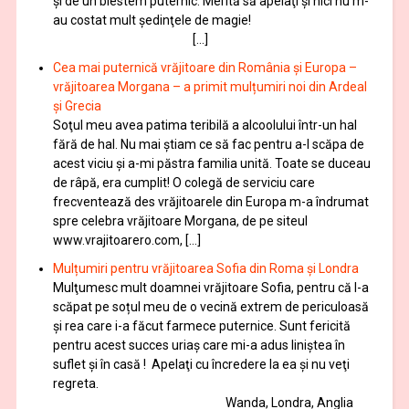
şi de un blestem puternic. Merită să apelaţi şi nici nu m-
au costat mult şedinţele de magie!
[…]
Cea mai puternică vrăjitoare din România și Europa –
vrăjitoarea Morgana – a primit mulțumiri noi din Ardeal
și Grecia
Soţul meu avea patima teribilă a alcoolului într-un hal
fără de hal. Nu mai ştiam ce să fac pentru a-l scăpa de
acest viciu şi a-mi păstra familia unită. Toate se duceau
de râpă, era cumplit! O colegă de serviciu care
frecventează des vrăjitoarele din Europa m-a îndrumat
spre celebra vrăjitoare Morgana, de pe siteul
www.vrajitoarero.com, […]
Mulțumiri pentru vrăjitoarea Sofia din Roma și Londra
Mulţumesc mult doamnei vrăjitoare Sofia, pentru că l-a
scăpat pe soțul meu de o vecină extrem de periculoasă
și rea care i-a făcut farmece puternice. Sunt fericită
pentru acest succes uriaș care mi-a adus liniștea în
suflet și în casă ! Apelaţi cu încredere la ea şi nu veţi
regreta.
Wanda, Londra, Anglia