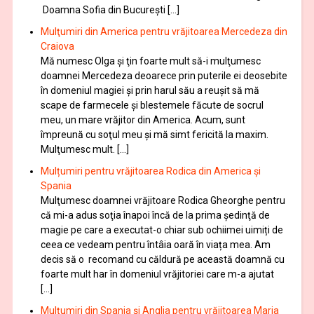
Doamna Sofia din București […]
Mulţumiri din America pentru vrăjitoarea Mercedeza din
Craiova
Mă numesc Olga şi ţin foarte mult să-i mulţumesc
doamnei Mercedeza deoarece prin puterile ei deosebite
în domeniul magiei şi prin harul său a reuşit să mă
scape de farmecele şi blestemele făcute de socrul
meu, un mare vrăjitor din America. Acum, sunt
împreună cu soţul meu şi mă simt fericită la maxim.
Mulţumesc mult. […]
Mulțumiri pentru vrăjitoarea Rodica din America și
Spania
Mulţumesc doamnei vrăjitoare Rodica Gheorghe pentru
că mi-a adus soţia înapoi încă de la prima şedinţă de
magie pe care a executat-o chiar sub ochiimei uimiți de
ceea ce vedeam pentru întâia oară în viața mea. Am
decis să o recomand cu căldură pe această doamnă cu
foarte mult har în domeniul vrăjitoriei care m-a ajutat
[…]
Mulţumiri din Spania şi Anglia pentru vrăjitoarea Maria