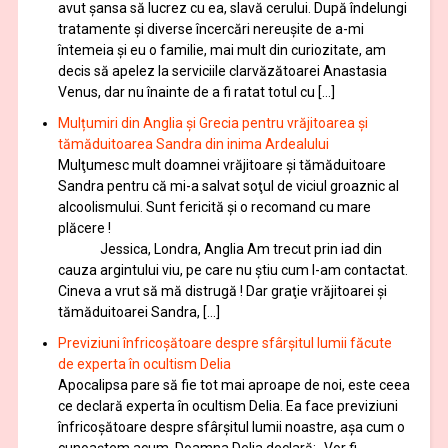
avut șansa să lucrez cu ea, slavă cerului. După îndelungi
tratamente şi diverse încercări nereușite de a-mi
întemeia şi eu o familie, mai mult din curiozitate, am
decis să apelez la serviciile clarvăzătoarei Anastasia
Venus, dar nu înainte de a fi ratat totul cu […]
Mulțumiri din Anglia și Grecia pentru vrăjitoarea și
tămăduitoarea Sandra din inima Ardealului
Mulţumesc mult doamnei vrăjitoare și tămăduitoare
Sandra pentru că mi-a salvat soţul de viciul groaznic al
alcoolismului. Sunt fericită și o recomand cu mare
plăcere !
Jessica, Londra, Anglia Am trecut prin iad din
cauza argintului viu, pe care nu știu cum l-am contactat.
Cineva a vrut să mă distrugă ! Dar graţie vrăjitoarei și
tămăduitoarei Sandra, […]
Previziuni înfricoșătoare despre sfârșitul lumii făcute
de experta în ocultism Delia
Apocalipsa pare să fie tot mai aproape de noi, este ceea
ce declară experta în ocultism Delia. Ea face previziuni
înfricoșătoare despre sfârșitul lumii noastre, așa cum o
cunoaștem acum. Doamna Delia declară: „Vor fi