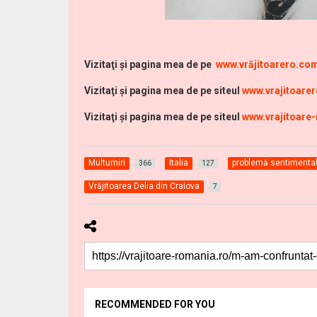
Vi
zitaţi şi pagina mea de pe
www.vrăjitoarero.co
Vizitaţi şi pagina mea de pe siteul
www.vrajitoare
Vizitaţi şi pagina mea de pe siteul
www.vrajitoare
Multumiri
Italia
problemă sentimental
366
127
Vrăjitoarea Delia din Craiova
7
RECOMMENDED FOR YOU