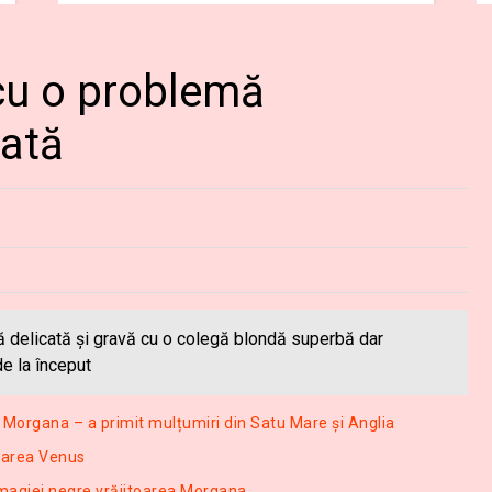
cu o problemă
cată
 delicată și gravă cu o colegă blondă superbă dar
de la început
 Morgana – a primit mulțumiri din Satu Mare și Anglia
toarea Venus
a magiei negre vrăjitoarea Morgana