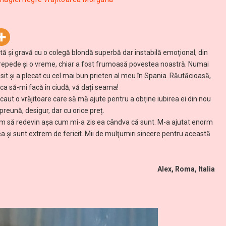
 și gravă cu o colegă blondă superbă dar instabilă emoţional, din
t repede şi o vreme, chiar a fost frumoasă povestea noastră. Numai
sit și a plecat cu cel mai bun prieten al meu în Spania. Răutăcioasă,
ca să-mi facă în ciudă, vă dați seama!
aut o vrăjitoare care să mă ajute pentru a obține iubirea ei din nou
eună, desigur, dar cu orice preț.
am să redevin aşa cum mi-a zis ea cândva că sunt. M-a ajutat enorm
ea şi sunt extrem de fericit. Mii de mulţumiri sincere pentru această
Alex, Roma, Italia