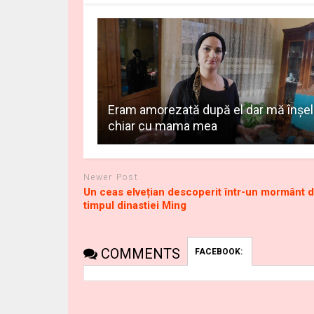
Eram amorezată după el dar mă înşe
chiar cu mama mea
Newer Post
Un ceas elvețian descoperit într-un mormânt d
timpul dinastiei Ming
COMMENTS
FACEBOOK: