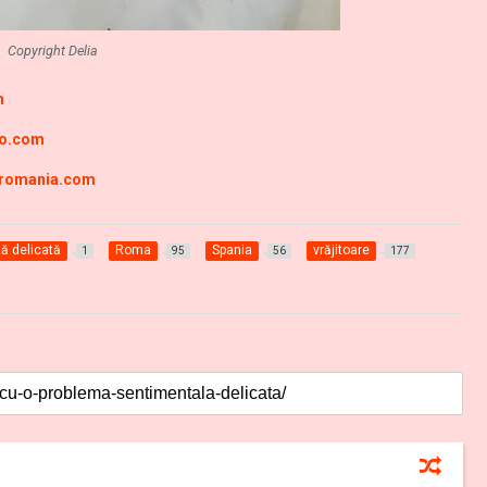
Copyright Delia
m
ro.com
-romania.com
ă delicată
Roma
Spania
vrăjitoare
1
95
56
177