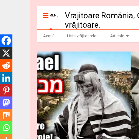
Vrajitoare România, 
MENU
vrăjitoare.
Acasă
Lista vrăjitoarelor
Articole
Dezvaluiribiz.ro b