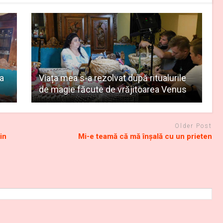
la
Viața mea s-a rezolvat după ritualurile
de magie făcute de vrăjitoarea Venus
Older Post
in
Mi-e teamă că mă înşală cu un prieten