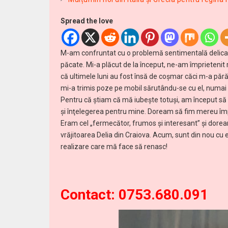
Spread the love
M-am confruntat cu o problemă sentimentală delicată
păcate. Mi-a plăcut de la început, ne-am împrieteni
că ultimele luni au fost însă de coşmar căci m-a pără
mi-a trimis poze pe mobil sărutându-se cu el, numai 
Pentru că știam că mă iubește totuşi, am început să c
şi înţelegerea pentru mine. Doream să fim mereu împr
Eram cel „fermecător, frumos și interesant” şi dore
vrăjitoarea Delia din Craiova. Acum, sunt din nou cu 
realizare care mă face să renasc!
Contact: 0753.680.091