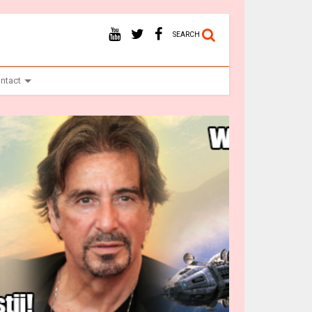
SEARCH
ntact
Ba