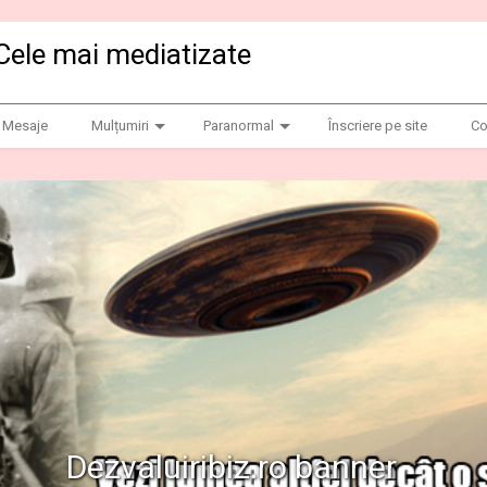
Cele mai mediatizate
Mesaje
Mulțumiri
Paranormal
Înscriere pe site
Co
anner