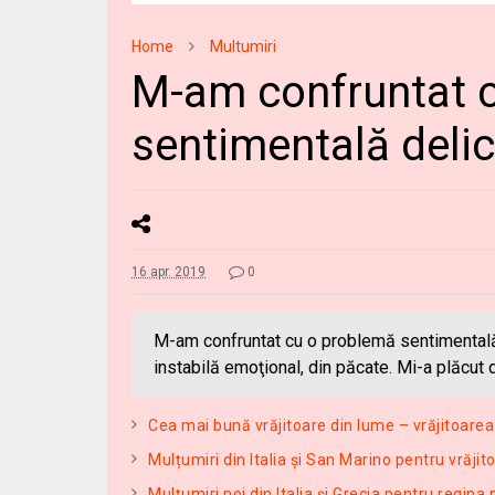
Home
Multumiri
M-am confruntat 
sentimentală deli
16 apr. 2019
0
M-am confruntat cu o problemă sentimentală
instabilă emoţional, din păcate. Mi-a plăcut 
Cea mai bună vrăjitoare din lume – vrăjitoarea
Mulțumiri din Italia și San Marino pentru vrăji
Mulțumiri noi din Italia și Grecia pentru regin