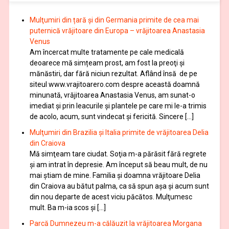
Mulţumiri din țară și din Germania primite de cea mai
puternică vrăjitoare din Europa – vrăjitoarea Anastasia
Venus
Am încercat multe tratamente pe cale medicală
deoarece mă simțeam prost, am fost la preoţi şi
mănăstiri, dar fără niciun rezultat. Aflând însă de pe
siteul www.vrajitoarero.com despre această doamnă
minunată, vrăjitoarea Anastasia Venus, am sunat-o
imediat şi prin leacurile şi plantele pe care mi le-a trimis
de acolo, acum, sunt vindecat şi fericită. Sincere […]
Mulţumiri din Brazilia și Italia primite de vrăjitoarea Delia
din Craiova
Mă simţeam tare ciudat. Soţia m-a părăsit fără regrete
şi am intrat în depresie. Am început să beau mult, de nu
mai știam de mine. Familia şi doamna vrăjitoare Delia
din Craiova au bătut palma, ca să spun aşa şi acum sunt
din nou departe de acest viciu păcătos. Mulţumesc
mult. Ba m-ia scos și […]
Parcă Dumnezeu m-a călăuzit la vrăjitoarea Morgana