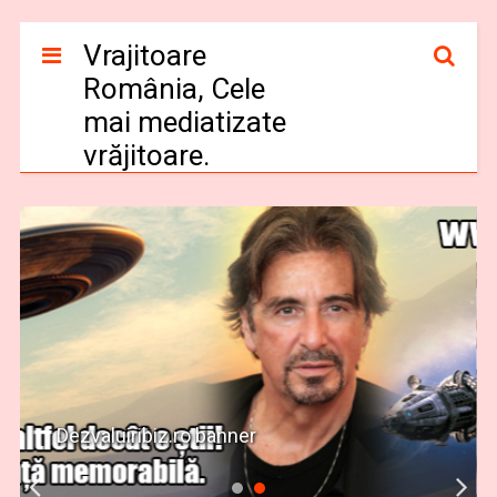
Vrajitoare
România, Cele
mai mediatizate
vrăjitoare.
Dezvaluiribiz.ro banner