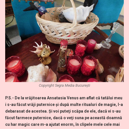
Copyright Segra Media București
P.S.- De la vrăjitoarea Ansatasia Venus am aflat că tatălui meu
i s-au făcut vrăji puternice şi după multe ritualuri de magie, l-a
debarasat de acestea.
Şi voi puteţi scăpa de ele, dacă vi s-au
făcut farmece puternice, dacă o veţi suna pe această doamnă
cu har magic care m-a ajutat enorm, în clipele mele cele mai