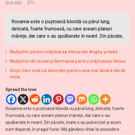
22 iul. 2021
0
Roxanna este o puştoaică blondă cu părul lung,
delicată, foarte frumoasă, cu care aveam planuri
măreţe, dar care s-au spulberate în neant. Din păcate,
Mulţumiri pentru vrăjitoarea Venus din Anglia și Italia
Mulţumiri din Israel și Germania pentru vrăjitoarea Venus
Soțul meu vrea să divorțăm pentru una mai tânără decât
mine
Spread the love
Roxanna este o puştoaică blondă cu părul lung, delicată, foarte
frumoasă, cu care aveam planuri măreţe, dar care s-au
spulberate în neant. Din păcate, toate s-au pulverizat şi acum
sunt disperat, în pragul furiei. Mă gândesc chiar la sinucidere…