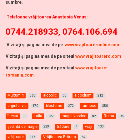
sumbre.
Telefoane vrăjitoarea Anastasia Venus:
0744.218933, 0764.106.694
Vi
zitaţi şi pagina mea de pe
www.vrajitoare-online.com
Vizitaţi şi pagina mea de pe siteul
www.vrajitoarero.com
Vizitaţi şi pagina mea de pe siteul
www.vrajitoare-
romania.com
Multumiri
alcoolic
alcoolism
366
35
212
argintul viu
blesteme
farmece
170
272
350
îneșat
Italia
magia voodoo
Roma
1
127
82
95
şedinţă de magie
trădare
vraji
229
7
133
vrăjitoare
Vrăjitoarea Brăţara
177
87