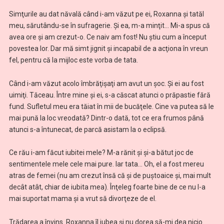
Simţurile au dat năvală când i-am văzut pe ei, Roxanna şi tatăl
meu, sărutându-se în sufragerie. Şi ea, m-a minţit… Mi-a spus că
avea ore şi am crezut-o. Ce naiv am fost! Nu ştiu cum a început
povestea lor. Dar mă simt jignit şi incapabil de a acţiona în vreun
fel, pentru că la mijloc este vorba de tata.
Când i-am văzut acolo îmbrăţişaţi am avut un şoc. Şi ei au fost
uimiţi. Tăceau. Între mine şi ei, s-a căscat atunci o prăpastie fără
fund. Sufletul meu era tăiat în mii de bucăţele. Cine va putea să le
mai pună la loc vreodată? Dintr-o dată, tot ce era frumos până
atunci s-a întunecat, de parcă asistam la o eclipsă.
Ce rău i-am făcut iubitei mele? M-a rănit şi şi-a bătut joc de
sentimentele mele cele mai pure. Iar tata… Oh, el a fost mereu
atras de femei (nu am crezut însă că şi de puştoaice şi, mai mult
decât atât, chiar de iubita mea). Înţeleg foarte bine de ce nu l-a
mai suportat mama şi a vrut să divorţeze de el.
Trădarea a învins. Roxanna îl iubea şi nu dorea să-mi dea nicio