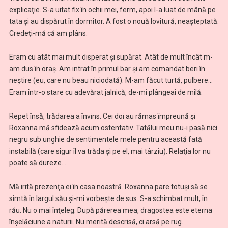
explicaţie. S-a uitat fix în ochii mei, ferm, apoi l-a luat de mână pe
tata şi au dispărut în dormitor. A fost o nouă lovitură, neaşteptată.
Credeţi-mă că am plâns.
Eram cu atât mai mult disperat şi supărat. Atât de mult încât m-
am dus în oraş. Am intrat în primul bar şi am comandat beri în
neştire (eu, care nu beau niciodată). M-am făcut turtă, pulbere…
Eram într-o stare cu adevărat jalnică, de-mi plângeai de milă.
Repet însă, trădarea a învins. Cei doi au rămas împreună şi
Roxanna mă sfidează acum ostentativ. Tatălui meu nu-i pasă nici
negru sub unghie de sentimentele mele pentru această fată
instabilă (care sigur îl va trăda şi pe el, mai târziu). Relaţia lor nu
poate să dureze…
Mă irită prezenţa ei în casa noastră. Roxanna pare totuşi să se
simtă în largul său şi-mi vorbeşte de sus. S-a schimbat mult, în
rău. Nu o mai înţeleg. După părerea mea, dragostea este eterna
înşelăciune a naturii. Nu merită descrisă, ci arsă pe rug.