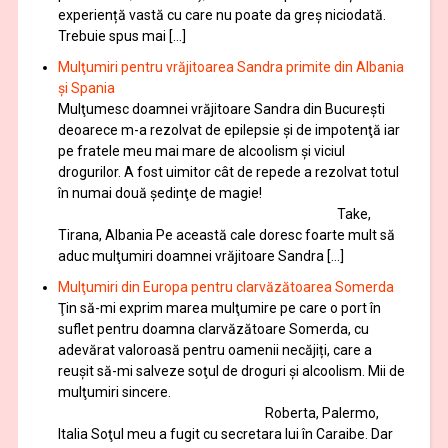
experiență vastă cu care nu poate da greș niciodată.
Trebuie spus mai […]
Mulţumiri pentru vrăjitoarea Sandra primite din Albania
și Spania
Mulţumesc doamnei vrăjitoare Sandra din București
deoarece m-a rezolvat de epilepsie și de impotenţă iar
pe fratele meu mai mare de alcoolism și viciul
drogurilor. A fost uimitor cât de repede a rezolvat totul
în numai două şedinţe de magie!
Take,
Tirana, Albania Pe această cale doresc foarte mult să
aduc mulţumiri doamnei vrăjitoare Sandra […]
Mulţumiri din Europa pentru clarvăzătoarea Somerda
Ţin să-mi exprim marea mulţumire pe care o port în
suflet pentru doamna clarvăzătoare Somerda, cu
adevărat valoroasă pentru oamenii necăjiți, care a
reuşit să-mi salveze soţul de droguri și alcoolism. Mii de
mulţumiri sincere.
Roberta, Palermo,
Italia Soţul meu a fugit cu secretara lui în Caraibe. Dar