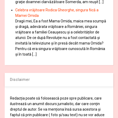
graţie doamnei clarvăzătoare Somerda, am reuşit […]
Celebra vrăjitoare Rodica Gheorghe, singura fiică a
Mamei Omida
Dragii mei, Ea a fost Mama Omida, maica mea scumpă
și dragă, adevărata vrăjitoare a României, singura
vrăjitoare a familiei Ceaușescu și a celebrităților de
atunci. De ce după Revoluție nu a fost contactată și
invitată la televiziune și în presă decât mama Omida?
Pentru că era singura vrăjitoare cunoscută în România
și în toată […]
Disclaimer
Redacția poate să folosească poze spre publicare, care
ilustrează un anumit discurs jurnalistic, dar care conțin
dreptul de autor. Se va menționa însă sursa acestora și
faptul că prin publicare ( foto și/sau text) nu se vor aduce