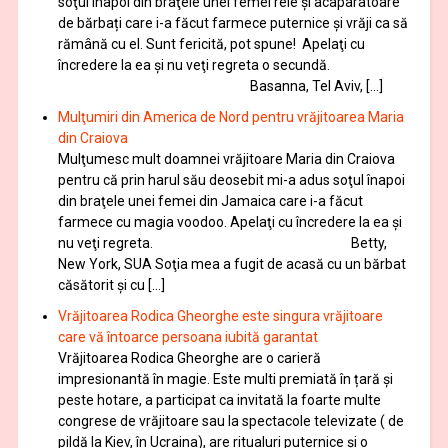
soţul înapoi din braţele unei femei rele și acaparatoare
de bărbați care i-a făcut farmece puternice și vrăji ca să
rămână cu el. Sunt fericită, pot spune! Apelaţi cu
încredere la ea şi nu veţi regreta o secundă.
Basanna, Tel Aviv, […]
Mulţumiri din America de Nord pentru vrăjitoarea Maria
din Craiova
Mulţumesc mult doamnei vrăjitoare Maria din Craiova
pentru că prin harul său deosebit mi-a adus soţul înapoi
din braţele unei femei din Jamaica care i-a făcut
farmece cu magia voodoo. Apelaţi cu încredere la ea şi
nu veţi regreta. Betty,
New York, SUA Soţia mea a fugit de acasă cu un bărbat
căsătorit și cu […]
Vrăjitoarea Rodica Gheorghe este singura vrăjitoare
care vă întoarce persoana iubită garantat
Vrăjitoarea Rodica Gheorghe are o carieră
impresionantă în magie. Este multi premiată în țară și
peste hotare, a participat ca invitată la foarte multe
congrese de vrăjitoare sau la spectacole televizate ( de
pildă la Kiev, în Ucraina), are ritualuri puternice și o