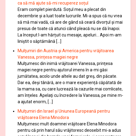
ca să mă ajute să-mi recuperez soțul
Eram complet pierdută. Soțul meu a plecat din
decembrie și a luat toate lucrurile. Mi-a spus că nu vrea
să mă mai vadă, că are de gând să ceară divorțul și mai
presus de toate că atunci când pleacă nu se dă înapoi.
La început l-am hărțuit cu mesaje, apeluri… Apoi m-am
liniștit o săptămână […]
Mulţumiri din Austria și America pentru vrăjitoarea
Vanessa, prințesa magiei negre
Mulţumesc din inimă vrăjitoarei Vanessa, prințesa
magiei negre pentru ajutorul imens în a-mi găsi
jumătatea, acolo unde altele au dat greș, din păcate.
Dar ea, deși tânără, are o mare experiență căpătată de
la mama sa, cu care lucrează la cazurile mai comlicate,
am înțeles. Apelaţi cu încredere la Vanessa, pe mine m-
a ajutat enorm, […]
Mulţumiri din Israel și Uniunea Europeană pentru
vrăjitoarea Elena Minodora
Mulţumesc mult doamnei vrăjitoare Elena Minodora
pentru că prin harul său vrăjitoresc deosebit mi-a adus