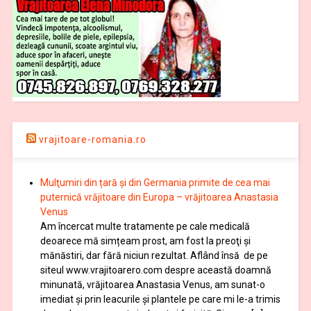
vrajitoare-romania.ro
Mulţumiri din țară și din Germania primite de cea mai
puternică vrăjitoare din Europa – vrăjitoarea Anastasia
Venus
Am încercat multe tratamente pe cale medicală
deoarece mă simțeam prost, am fost la preoţi şi
mănăstiri, dar fără niciun rezultat. Aflând însă de pe
siteul www.vrajitoarero.com despre această doamnă
minunată, vrăjitoarea Anastasia Venus, am sunat-o
imediat şi prin leacurile şi plantele pe care mi le-a trimis