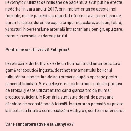
Levothyrox, utilizat de milioane de pacienți, a avut puține efecte
nedorite. În vara anului 2017, prin implementarea acestei noi
formule, mii de pacienți au raportat efecte grave și neobișnuite:
dureri toracice, dureri de cap, crampe musculare, bufeuri, febră,
vărsături, hipertensiune arterială intracraniană benign, epuizare,
tremur, insomnie, căderea părului …
Pentru ce se utilizează Euthyrox?
Levotiroxina din Euthyrox este un hormon tiroidian sintetic cu o
gamă terapeutică îngustă, destinat tratamentului bolilor și
tulburărilor glandei tiroide sau prescris după o operație pentru
cancerul tiroidian. Are același efect ca hormonii naturali produși
de tiroidă și este utilizat atunci când glanda tiroidă nu mai
produce suficient. În România sunt sute de mii de persoane
afectate de această boală teribilă. Îngrijorarea persistă cu privire
la încetarea finală a comercializării Euthyrox, conform unor surse.
Care sunt alternativele la Euthyrox?