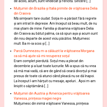
de acolo, acum, sunt vindecat şi fericită. Sincere […]
Mulţumiri din Brazilia și Italia primite de vrăjitoarea Delia
din Craiova
Mă simţeam tare ciudat. Soţia m-a părăsit fără regrete
şi am intrat în depresie. Am început să beau mult, de nu
mai știam de mine. Familia şi doamna vrăjitoare Delia
din Craiova au bătut palma, ca să spun aşa şi acum sunt
din nou departe de acest viciu păcătos. Mulţumesc
mult. Ba m-ia scos și […]
Parcă Dumnezeu m-a călăuzit la vrăjitoarea Morgana
ca să mă ajute să-mi recuperez soțul
Eram complet pierdută. Soțul meu a plecat din
decembrie și a luat toate lucrurile. Mi-a spus că nu vrea
să mă mai vadă, că are de gând să ceară divorțul și mai
presus de toate că atunci când pleacă nu se dă înapoi.
La început l-am hărțuit cu mesaje, apeluri… Apoi m-am
liniștit o săptămână […]
Mulţumiri din Austria și America pentru vrăjitoarea
Vanessa, prințesa magiei negre
Mulţumesc din inimă vrăjitoarei Vanessa, prințesa