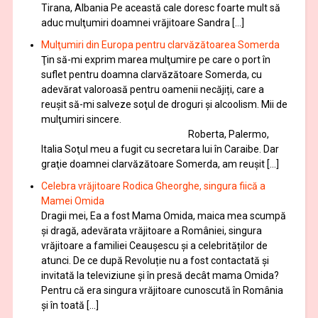
Tirana, Albania Pe această cale doresc foarte mult să
aduc mulţumiri doamnei vrăjitoare Sandra […]
Mulţumiri din Europa pentru clarvăzătoarea Somerda
Ţin să-mi exprim marea mulţumire pe care o port în
suflet pentru doamna clarvăzătoare Somerda, cu
adevărat valoroasă pentru oamenii necăjiți, care a
reuşit să-mi salveze soţul de droguri și alcoolism. Mii de
mulţumiri sincere.
Roberta, Palermo,
Italia Soţul meu a fugit cu secretara lui în Caraibe. Dar
graţie doamnei clarvăzătoare Somerda, am reuşit […]
Celebra vrăjitoare Rodica Gheorghe, singura fiică a
Mamei Omida
Dragii mei, Ea a fost Mama Omida, maica mea scumpă
și dragă, adevărata vrăjitoare a României, singura
vrăjitoare a familiei Ceaușescu și a celebrităților de
atunci. De ce după Revoluție nu a fost contactată și
invitată la televiziune și în presă decât mama Omida?
Pentru că era singura vrăjitoare cunoscută în România
și în toată […]