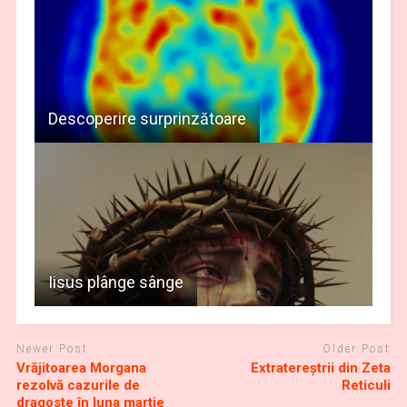
Descoperire surprinzătoare
Iisus plânge sânge
Newer Post
Older Post
Vrăjitoarea Morgana
Extratereştrii din Zeta
rezolvă cazurile de
Reticuli
dragoste în luna martie