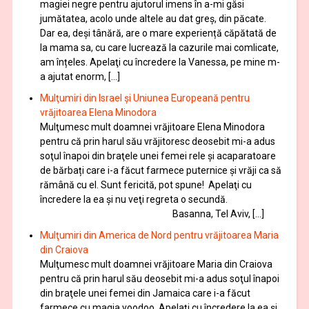
magiei negre pentru ajutorul imens în a-mi găsi
jumătatea, acolo unde altele au dat greș, din păcate.
Dar ea, deși tânără, are o mare experiență căpătată de
la mama sa, cu care lucrează la cazurile mai comlicate,
am înțeles. Apelaţi cu încredere la Vanessa, pe mine m-
a ajutat enorm, […]
Mulţumiri din Israel și Uniunea Europeană pentru
vrăjitoarea Elena Minodora
Mulţumesc mult doamnei vrăjitoare Elena Minodora
pentru că prin harul său vrăjitoresc deosebit mi-a adus
soţul înapoi din braţele unei femei rele și acaparatoare
de bărbați care i-a făcut farmece puternice și vrăji ca să
rămână cu el. Sunt fericită, pot spune! Apelaţi cu
încredere la ea şi nu veţi regreta o secundă.
Basanna, Tel Aviv, […]
Mulţumiri din America de Nord pentru vrăjitoarea Maria
din Craiova
Mulţumesc mult doamnei vrăjitoare Maria din Craiova
pentru că prin harul său deosebit mi-a adus soţul înapoi
din braţele unei femei din Jamaica care i-a făcut
farmece cu magia voodoo. Apelaţi cu încredere la ea şi