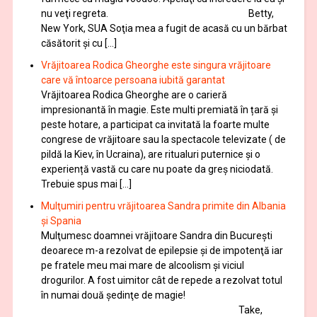
nu veţi regreta. Betty,
New York, SUA Soţia mea a fugit de acasă cu un bărbat
căsătorit și cu […]
Vrăjitoarea Rodica Gheorghe este singura vrăjitoare
care vă întoarce persoana iubită garantat
Vrăjitoarea Rodica Gheorghe are o carieră
impresionantă în magie. Este multi premiată în țară și
peste hotare, a participat ca invitată la foarte multe
congrese de vrăjitoare sau la spectacole televizate ( de
pildă la Kiev, în Ucraina), are ritualuri puternice și o
experiență vastă cu care nu poate da greș niciodată.
Trebuie spus mai […]
Mulţumiri pentru vrăjitoarea Sandra primite din Albania
și Spania
Mulţumesc doamnei vrăjitoare Sandra din București
deoarece m-a rezolvat de epilepsie și de impotenţă iar
pe fratele meu mai mare de alcoolism și viciul
drogurilor. A fost uimitor cât de repede a rezolvat totul
în numai două şedinţe de magie!
Take,