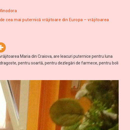
 Minodora
 de cea mai puternică vrăjitoare din Europa – vrăjitoarea
vrăjitoarea Maria din Craiova, are leacuri puternice pentru luna
 dragoste, pentru soartă, pentru dezlegări de farmece, pentru boli