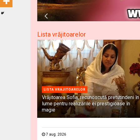
Lista vrăjitoarelor
LISTA VRAJITOARELOR
Vrăjitoarea Sofia, recunoscută pretutindeni în
lume pentru realizările ei prestigioase în
magie
7 aug. 2026