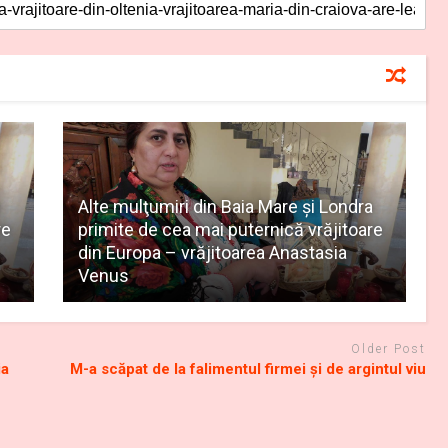
e
Alte mulţumiri din Baia Mare și Londra
re
primite de cea mai puternică vrăjitoare
din Europa – vrăjitoarea Anastasia
Venus
Older Post
ia
M-a scăpat de la falimentul firmei și de argintul viu