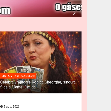
LISTA VRAJITOARELOR
Celebra vrăjitoare Rodica Gheorghe, singura
fiică a Mamei Omida
5 aug. 2026