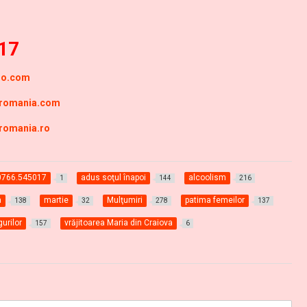
17
ero.com
-romania.com
-romania.ro
0766.545017
adus soţul înapoi
alcoolism
1
144
216
a
martie
Mulţumiri
patima femeilor
138
32
278
137
gurilor
vrăjitoarea Maria din Craiova
157
6