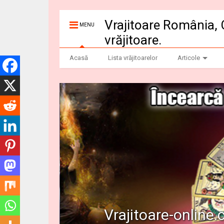
Vrajitoare România, 
MENU
vrăjitoare.
Acasă
Lista vrăjitoarelor
Articole
Vrajitoare-online