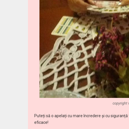
copyright 
Puteți să o apelați cu mare încredere și cu siguranț
eficace!