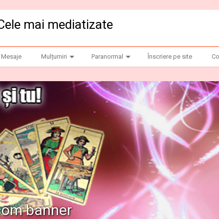
Cele mai mediatizate
Mesaje
Mulțumiri
Paranormal
Înscriere pe site
Co
.com banner