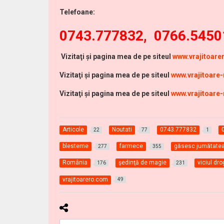
Telefoane:
0743.777832, 0766.5450
Vizitaţi şi pagina mea de pe siteul
www.vrajitoar
Vizitaţi şi pagina mea de pe siteul
www.vrajitoare
Vizitaţi şi pagina mea de pe siteul
www.vrajitoare
Articole
Noutati
0743.777832
22
77
1
blesteme
farmece
găsesc jumătate
277
355
România
şedinţă de magie
viciul dro
176
231
vrajitoarero.com
49