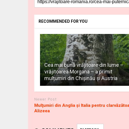
RECOMMENDED FOR YOU
Cea mai bună vrăjitoare din lume –
vrăjitoarea Morgana – a primit
mulțumiri din Chișinău și Austria
Newer Post
Mulţumiri din Anglia și Italia pentru clarvăzăto
Alizeea