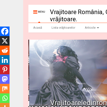
Vrajitoare România, 
MENU
vrăjitoare.
Acasă
Lista vrăjitoarelor
Articole
Vrajitoareledinro