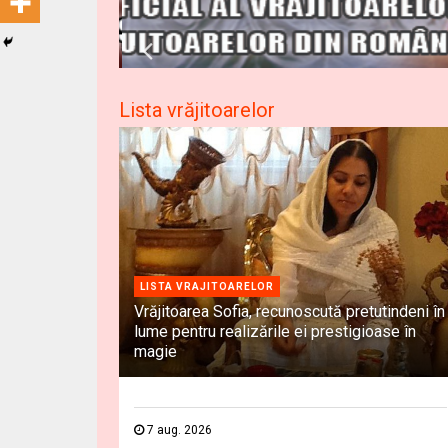
Lista vrăjitoarelor
LISTA VRAJITOARELOR
Vrăjitoarea Sofia, recunoscută pretutindeni în
lume pentru realizările ei prestigioase în
magie
7 aug. 2026