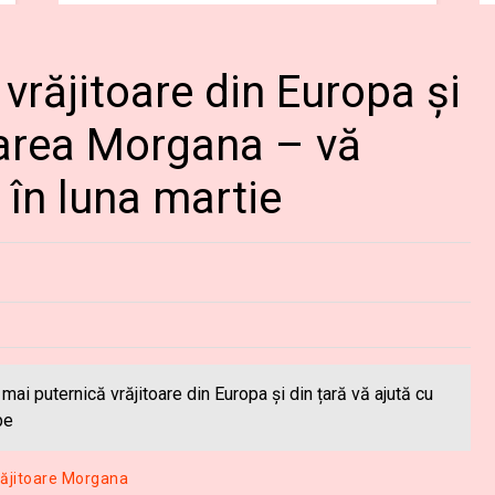
vrăjitoare din Europa și
area Morgana – vă
i în luna martie
ai puternică vrăjitoare din Europa și din țară vă ajută cu
pe
răjitoare Morgana