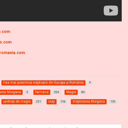
ne.com
ro.com
-romania.com
Cea mai puternică vrăjitoare din Europa și România
4
oarea Morgana
farmece
Magie
3
354
84
şedinţă de magie
vraji
Vrăjitoarea Morgana
231
136
135