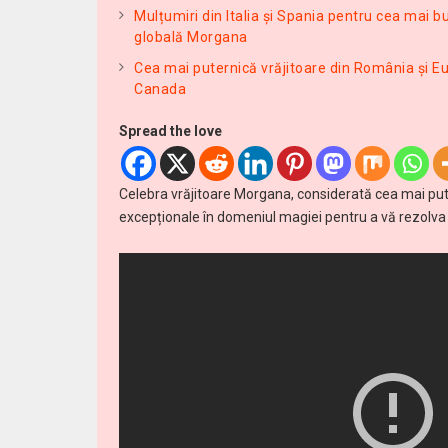
Mulțumiri din Italia și Spania pentru cea mai 
globală Morgana
Cea mai puternică vrăjitoare din România și Eu
Canada
Spread the love
Celebra vrăjitoare Morgana, considerată cea mai puter
excepționale în domeniul magiei pentru a vă rezolva r