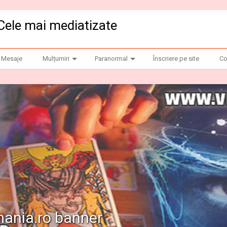
Cele mai mediatizate
Mesaje
Mulțumiri
Paranormal
Înscriere pe site
Co
mania.ro banner