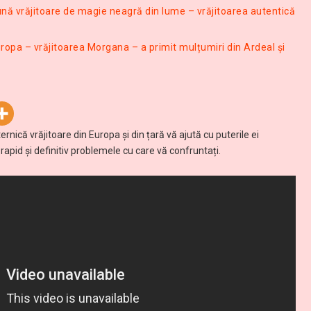
bună vrăjitoare de magie neagră din lume – vrăjitoarea autentică
ropa – vrăjitoarea Morgana – a primit mulțumiri din Ardeal și
nică vrăjitoare din Europa și din țară vă ajută cu puterile ei
apid și definitiv problemele cu care vă confruntați.