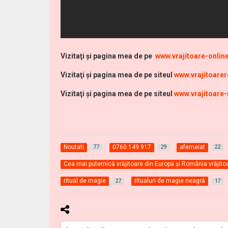
Vi
zitaţi şi pagina mea de pe
www.vrajitoare-onli
Vizitaţi şi pagina mea de pe siteul
www.vrajitoare
Vizitaţi şi pagina mea de pe siteul
www.vrajitoare
Noutati
0760.149.917
afemeiat
77
29
22
Cea mai puternică vrăjitoare din Europa și România vrăjit
ritual de magie
ritualuri de magie neagră
27
17