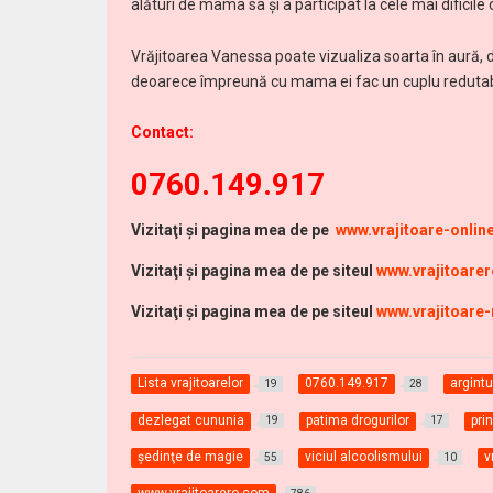
alături de mama sa și a participat la cele mai dificile
Vrăjitoarea Vanessa poate vizualiza soarta în aură, de 
deoarece împreună cu mama ei fac un cuplu redutabi
Contact:
0760.149.917
Vi
zitaţi şi pagina mea de pe
www.vrajitoare-onli
Vizitaţi şi pagina mea de pe siteul
www.vrajitoare
Vizitaţi şi pagina mea de pe siteul
www.vrajitoare
Lista vrajitoarelor
0760.149.917
argintu
19
28
dezlegat cununia
patima drogurilor
pri
19
17
şedinţe de magie
viciul alcoolismului
v
55
10