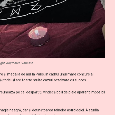
ight vrajitoarea Vanessa
e și medalia de aur la Paris, în cadrul unui mare concurs al
ăjitoriei și are foarte multe cazuri rezolvate cu succes.
eunează pe cei despărțiți, vindecă bolii de piele aparent imposibil
agie neagră, dar și deţinătoarea tainelor astrologiei. A studia