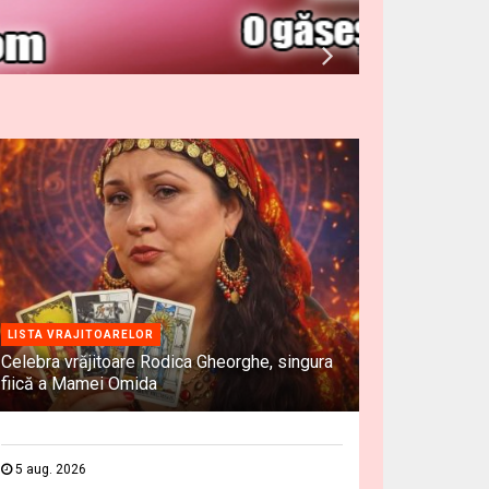
LISTA VRAJITOARELOR
Celebra vrăjitoare Rodica Gheorghe, singura
fiică a Mamei Omida
5 aug. 2026