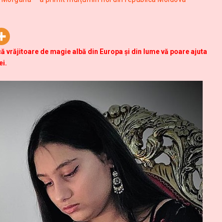
ă vrăjitoare de magie albă din Europa și din lume vă poare ajuta
ei.