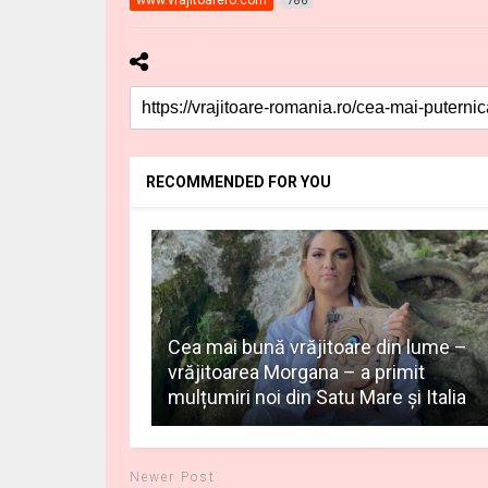
www.vrajitoarero.com
786
RECOMMENDED FOR YOU
Cea mai bună vrăjitoare din lume –
vrăjitoarea Morgana – a primit
mulțumiri noi din Satu Mare și Italia
Newer Post