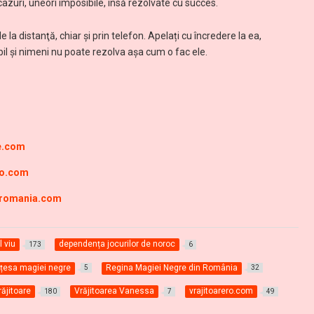
 cazuri, uneori imposibile, însă rezolvate cu succes.
la distanţă, chiar şi prin telefon. Apelați cu încredere la ea,
l și nimeni nu poate rezolva așa cum o fac ele.
ne.com
ro.com
-romania.com
l viu
dependența jocurilor de noroc
173
6
nțesa magiei negre
Regina Magiei Negre din România
5
32
răjitoare
Vrăjitoarea Vanessa
vrajitoarero.com
180
7
49