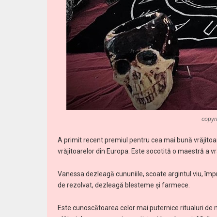
copyr
A primit recent premiul pentru cea mai bună vrăjitoar
vrăjitoarelor din Europa. Este socotită o maestră a vr
Vanessa dezleagă cununiile, scoate argintul viu, împr
de rezolvat, dezleagă blesteme și farmece.
Este cunoscătoarea celor mai puternice ritualuri de m