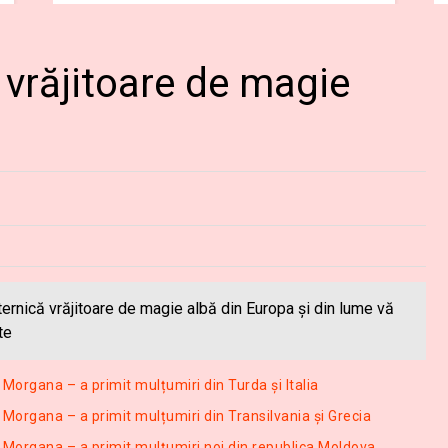
 vrăjitoare de magie
ternică vrăjitoare de magie albă din Europa și din lume vă
te
Morgana – a primit mulțumiri din Turda și Italia
 Morgana – a primit mulțumiri din Transilvania și Grecia
a Morgana – a primit mulțumiri noi din republica Moldova