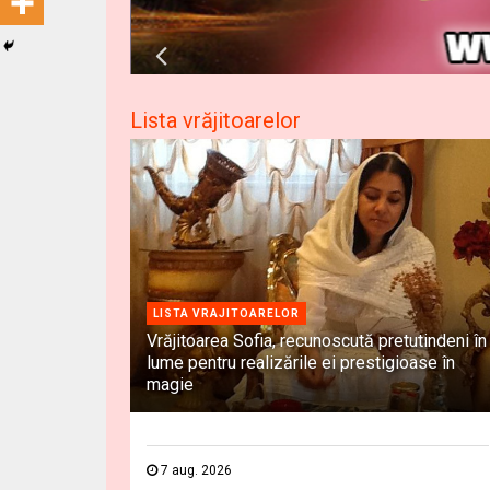
Lista vrăjitoarelor
LISTA VRAJITOARELOR
Vrăjitoarea Sofia, recunoscută pretutindeni în
lume pentru realizările ei prestigioase în
magie
7 aug. 2026