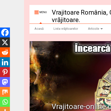
Vrajitoare România, 
MENU
vrăjitoare.
Acasă
Lista vrăjitoarelor
Articole
Vrajitoare-online