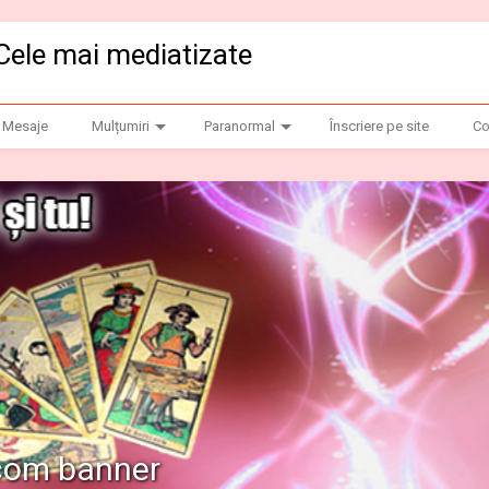
Cele mai mediatizate
Mesaje
Mulțumiri
Paranormal
Înscriere pe site
Co
.com banner