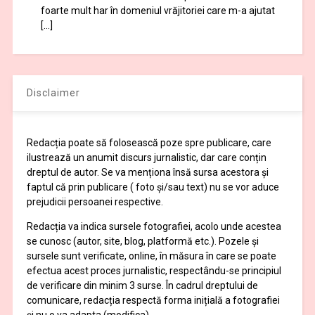
foarte mult har în domeniul vrăjitoriei care m-a ajutat
[…]
Disclaimer
Redacția poate să folosească poze spre publicare, care
ilustrează un anumit discurs jurnalistic, dar care conțin
dreptul de autor. Se va menționa însă sursa acestora și
faptul că prin publicare ( foto și/sau text) nu se vor aduce
prejudicii persoanei respective.
Redacția va indica sursele fotografiei, acolo unde acestea
se cunosc (autor, site, blog, platformă etc.). Pozele și
sursele sunt verificate, online, în măsura în care se poate
efectua acest proces jurnalistic, respectându-se principiul
de verificare din minim 3 surse. În cadrul dreptului de
comunicare, redacția respectă forma inițială a fotografiei
și nu o va adapta (modifica).