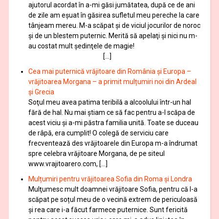
ajutorul acordat în a-mi găsi jumătatea, după ce de ani
de zile am eşuat în găsirea sufletul meu pereche la care
tânjeam mereu. M-a scăpat şi de viciul jocurilor de noroc
şi de un blestem puternic. Merită să apelaţi şi nici nu m-
au costat mult şedinţele de magie!
[…]
Cea mai puternică vrăjitoare din România și Europa –
vrăjitoarea Morgana – a primit mulțumiri noi din Ardeal
și Grecia
Soţul meu avea patima teribilă a alcoolului într-un hal
fără de hal. Nu mai ştiam ce să fac pentru a-l scăpa de
acest viciu şi a-mi păstra familia unită. Toate se duceau
de râpă, era cumplit! O colegă de serviciu care
frecventează des vrăjitoarele din Europa m-a îndrumat
spre celebra vrăjitoare Morgana, de pe siteul
www.vrajitoarero.com, […]
Mulțumiri pentru vrăjitoarea Sofia din Roma și Londra
Mulţumesc mult doamnei vrăjitoare Sofia, pentru că l-a
scăpat pe soțul meu de o vecină extrem de periculoasă
și rea care i-a făcut farmece puternice. Sunt fericită