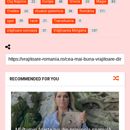
Cluj Napoca
Europa
Grecia
Magie
22
68
20
83
Oradea
ritualuri puternice
România
26
38
171
spor
tarot
Transilvania
39
21
4
vrăjitoare serioasă
Vrăjitoarea Morgana
37
137
RECOMMENDED FOR YOU
Mulţumiri foarte noi din provincia spaniolă