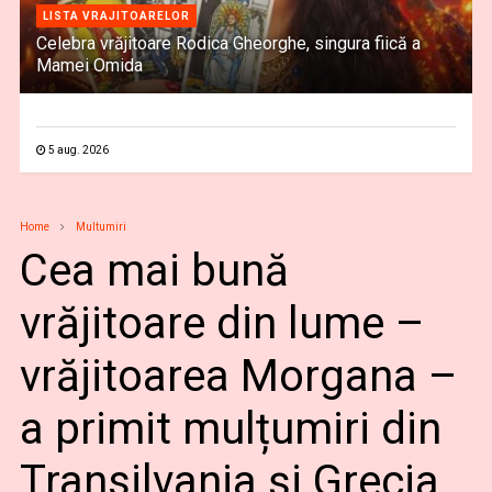
LISTA VRAJITOARELOR
Celebra vrăjitoare Rodica Gheorghe, singura fiică a
Mamei Omida
5 aug. 2026
Home
Multumiri
Cea mai bună
vrăjitoare din lume –
vrăjitoarea Morgana –
a primit mulțumiri din
Transilvania și Grecia