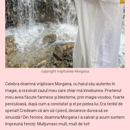
copyright vrajitoarea Morgana
Celebra doamnă vrăjitoare Morgana, cu harul său autentic în
magie, a rezolvat cazul meu care chiar mă înnebunea. Prietenul
meu avea făcute farmece şi blesteme, prin magia voodoo, foarte
periculoasă, după cum a constatat și el pe pielea lui. Era teribil de
speriat! Credeam că am să-l pierd, deoarece dorea să se
sinucidă ! Din fericire, doamna Morgana l-a salvat şi acum suntem
împreună fericiți. Mulţumesc mult, mult de tot!