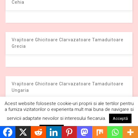
Cehia
Vrajitoare Ghicitoare Clarvazatoare Tamaduitoare
Grecia
Vrajitoare Ghicitoare Clarvazatoare Tamaduitoare
Ungaria
Acest website foloseste cookie-uri proprii si ale tertilor pentru
a furniza vizitatorilor o experienta mult mai buna de navigare si
servicii adaptate nevoilor si interesului fiecaruia.
Acceptă
Vrajitoare Ghicitoare Clarvazatoare Tamaduitoare
Citește mai mult
Respinge
Federatia Rusa