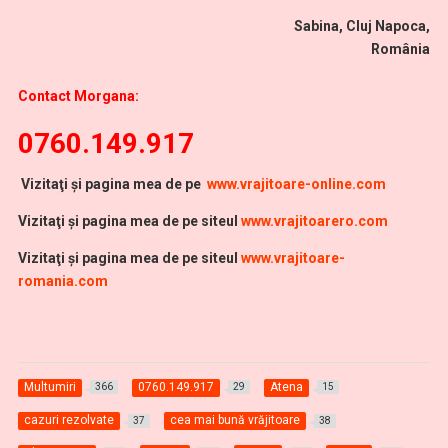
Sabina, Cluj Napoca,
România
Contact Morgana:
0760.149.917
Vi
zitaţi şi pagina mea de pe
www.vrajitoare-online.com
Vizitaţi şi pagina mea de pe siteul
www.vrajitoarero.com
Vizitaţi şi pagina mea de pe siteul
www.vrajitoare-
romania.com
Multumiri
0760.149.917
Atena
366
29
15
cazuri rezolvate
cea mai bună vrăjitoare
37
38