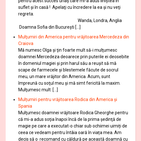
pentru acest succes uriaș care mi-a adus liniștea în
suflet și în casă ! Apelaţi cu încredere la ea şi nu veţi
regreta.
Wanda, Londra, Anglia
Doamna Sofia din București […]
Mulţumiri din America pentru vrăjitoarea Mercedeza din
Craiova
Mă numesc Olga şi ţin foarte mult să-i mulţumesc
doamnei Mercedeza deoarece prin puterile ei deosebite
în domeniul magiei şi prin harul său a reuşit să mă
scape de farmecele şi blestemele făcute de socrul
meu, un mare vrăjitor din America. Acum, sunt
împreună cu soţul meu şi mă simt fericită la maxim.
Mulţumesc mult. […]
Mulțumiri pentru vrăjitoarea Rodica din America și
Spania
Mulţumesc doamnei vrăjitoare Rodica Gheorghe pentru
că mi-a adus soţia înapoi încă de la prima şedinţă de
magie pe care a executat-o chiar sub ochiimei uimiți de
ceea ce vedeam pentru întâia oară în viața mea. Am
decis să o recomand cu căldură pe această doamnă cu