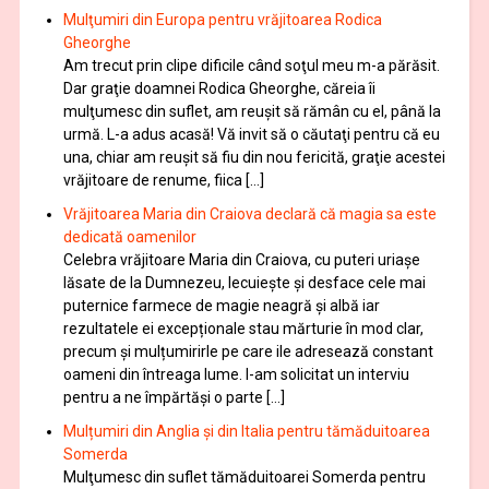
Mulţumiri din Europa pentru vrăjitoarea Rodica
Gheorghe
Am trecut prin clipe dificile când soţul meu m-a părăsit.
Dar graţie doamnei Rodica Gheorghe, căreia îi
mulţumesc din suflet, am reuşit să rămân cu el, până la
urmă. L-a adus acasă! Vă invit să o căutaţi pentru că eu
una, chiar am reuşit să fiu din nou fericită, graţie acestei
vrăjitoare de renume, fiica […]
Vrăjitoarea Maria din Craiova declară că magia sa este
dedicată oamenilor
Celebra vrăjitoare Maria din Craiova, cu puteri uriașe
lăsate de la Dumnezeu, lecuieşte şi desface cele mai
puternice farmece de magie neagră şi albă iar
rezultatele ei excepționale stau mărturie în mod clar,
precum și mulțumirirle pe care ile adresează constant
oameni din întreaga lume. I-am solicitat un interviu
pentru a ne împărtăși o parte […]
Mulțumiri din Anglia și din Italia pentru tămăduitoarea
Somerda
Mulţumesc din suflet tămăduitoarei Somerda pentru