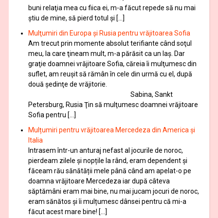
buni relaţia mea cu fiica ei, m-a făcut repede să nu mai
ştiu de mine, să pierd totul şi […]
Mulţumiri din Europa și Rusia pentru vrăjitoarea Sofia
Am trecut prin momente absolut terifiante când soţul
meu, la care ţineam mult, m-a părăsit ca un laş. Dar
graţie doamnei vrăjitoare Sofia, căreia îi mulţumesc din
suflet, am reuşit să rămân în cele din urmă cu el, după
două şedinţe de vrăjitorie.
Sabina, Sankt
Petersburg, Rusia Ţin să mulţumesc doamnei vrăjitoare
Sofia pentru […]
Mulțumiri pentru vrăjitoarea Mercedeza din America și
Italia
Intrasem într-un anturaj nefast al jocurile de noroc,
pierdeam zilele și nopțile la rând, eram dependent și
făceam rău sănătății mele până când am apelat-o pe
doamna vrăjitoare Mercedeza iar după câteva
săptămâni eram mai bine, nu mai jucam jocuri de noroc,
eram sănătos și îi mulțumesc dânsei pentru că mi-a
făcut acest mare bine! […]