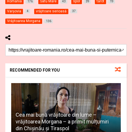
România
Satu Mare
spor
tarot
176
43
39
19
Varşovia
vrăjitoare serioasă
4
37
Vrăjitoarea Morgana
136
RECOMMENDED FOR YOU
Cea mai bună vrăjitoare din lume –
vrăjitoarea Morgana – a primit mulțumiri
din Chișinău și Tiraspol