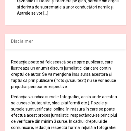
războaie uluitoare și foamete pe glob, pornite din orgolii
și dorința de supremație a unor conducători nemiloși.
Astrele se vor […]
Disclaimer
Redacția poate să folosească poze spre publicare, care
ilustrează un anumit discurs jurnalistic, dar care conțin
dreptul de autor. Se va menționa însă sursa acestora și
faptul că prin publicare ( foto și/sau text) nu se vor aduce
prejudicii persoanei respective.
Redacția va indica sursele fotografiei, acolo unde acestea
se cunosc (autor, site, blog, platformă etc.). Pozele și
sursele sunt verificate, online, în măsura în care se poate
efectua acest proces jurnalistic, respectându-se principiul
de verificare din minim 3 surse. În cadrul dreptului de
comunicare, redacția respectă forma inițială a fotografiei