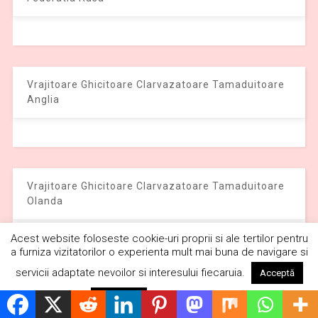
Vrajitoare Ghicitoare Clarvazatoare Tamaduitoare
Anglia
Vrajitoare Ghicitoare Clarvazatoare Tamaduitoare
Olanda
Acest website foloseste cookie-uri proprii si ale tertilor pentru
a furniza vizitatorilor o experienta mult mai buna de navigare si
servicii adaptate nevoilor si interesului fiecaruia.
Acceptă
Citește mai mult
Respinge
Interviu cu Regina Maria Campina