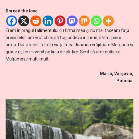
Spread the love
Eram în pragul falimentului cu firma mea şi nu mai făceam faţă
presiunilor, am vrut chiar să fug undeva în lume, să-mi pierd
urma. Dar a venit la fix în viaţa mea doamna vrăjitoare Morgana şi
graţie ei, am revenit pe linia de plutire. Simt că am renăscut.
Mulţumesc mult, mult.
Maria, Varșovia,
Polonia