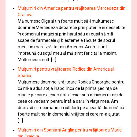
Mulţumiri din America pentru vrăjitoarea Mercedeza din
Craiova
Mă numesc Olga şi ţin foarte mult să-i mulţumesc
doamnei Mercedeza deoarece prin puterile ei deosebite
în domeniul magiei şi prin harul său a reuşit să mă
scape de farmecele şi blestemele făcute de socrul
meu, un mare vrăjitor din America. Acum, sunt
împreună cu soţul meu şi mă simt fericită la maxim.
Mulţumesc mult. […]
Mulțumiri pentru vrăjitoarea Rodica din America și
Spania
Mulţumesc doamnei vrăjitoare Rodica Gheorghe pentru
că mi-a adus soţia înapoi încă de la prima şedinţă de
magie pe care a executat-o chiar sub ochiimei uimiți de
ceea ce vedeam pentru întâia oară în viața mea. Am
decis să o recomand cu căldură pe această doamnă cu
foarte mult har în domeniul vrăjitoriei care m-a ajutat
[…]
Mulţumiri din Spania şi Anglia pentru vrăjitoarea Maria
din Craiova