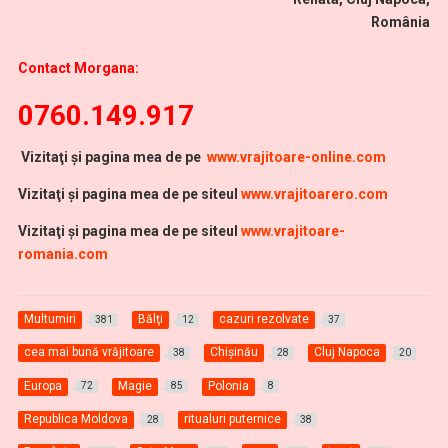
România
Contact Morgana:
0760.149.917
Vi
zitaţi şi pagina mea de pe
www.vrajitoare-online.com
Vizitaţi şi pagina mea de pe siteul
www.vrajitoarero.com
Vizitaţi şi pagina mea de pe siteul
www.vrajitoare-
romania.com
Multumiri
Bălţi
cazuri rezolvate
381
12
37
cea mai bună vrăjitoare
Chişinău
Cluj Napoca
38
28
20
Europa
Magie
Polonia
72
85
8
Republica Moldova
ritualuri puternice
28
38