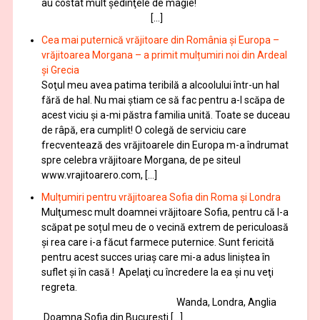
au costat mult şedinţele de magie!
[…]
Cea mai puternică vrăjitoare din România și Europa –
vrăjitoarea Morgana – a primit mulțumiri noi din Ardeal
și Grecia
Soţul meu avea patima teribilă a alcoolului într-un hal
fără de hal. Nu mai ştiam ce să fac pentru a-l scăpa de
acest viciu şi a-mi păstra familia unită. Toate se duceau
de râpă, era cumplit! O colegă de serviciu care
frecventează des vrăjitoarele din Europa m-a îndrumat
spre celebra vrăjitoare Morgana, de pe siteul
www.vrajitoarero.com, […]
Mulțumiri pentru vrăjitoarea Sofia din Roma și Londra
Mulţumesc mult doamnei vrăjitoare Sofia, pentru că l-a
scăpat pe soțul meu de o vecină extrem de periculoasă
și rea care i-a făcut farmece puternice. Sunt fericită
pentru acest succes uriaș care mi-a adus liniștea în
suflet și în casă ! Apelaţi cu încredere la ea şi nu veţi
regreta.
Wanda, Londra, Anglia
Doamna Sofia din București […]