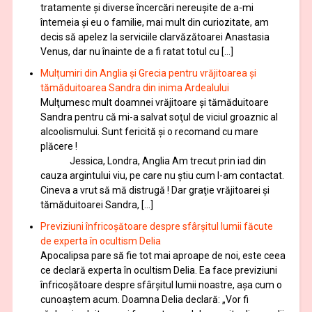
tratamente şi diverse încercări nereușite de a-mi
întemeia şi eu o familie, mai mult din curiozitate, am
decis să apelez la serviciile clarvăzătoarei Anastasia
Venus, dar nu înainte de a fi ratat totul cu […]
Mulțumiri din Anglia și Grecia pentru vrăjitoarea și
tămăduitoarea Sandra din inima Ardealului
Mulţumesc mult doamnei vrăjitoare și tămăduitoare
Sandra pentru că mi-a salvat soţul de viciul groaznic al
alcoolismului. Sunt fericită și o recomand cu mare
plăcere !
Jessica, Londra, Anglia Am trecut prin iad din
cauza argintului viu, pe care nu știu cum l-am contactat.
Cineva a vrut să mă distrugă ! Dar graţie vrăjitoarei și
tămăduitoarei Sandra, […]
Previziuni înfricoșătoare despre sfârșitul lumii făcute
de experta în ocultism Delia
Apocalipsa pare să fie tot mai aproape de noi, este ceea
ce declară experta în ocultism Delia. Ea face previziuni
înfricoșătoare despre sfârșitul lumii noastre, așa cum o
cunoaștem acum. Doamna Delia declară: „Vor fi