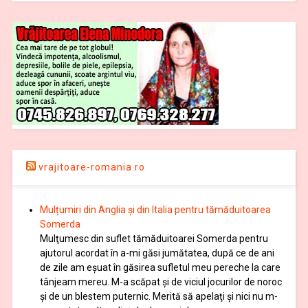
vrajitoare-romania.ro
Mulțumiri din Anglia și din Italia pentru tămăduitoarea
Somerda
Mulţumesc din suflet tămăduitoarei Somerda pentru
ajutorul acordat în a-mi găsi jumătatea, după ce de ani
de zile am eşuat în găsirea sufletul meu pereche la care
tânjeam mereu. M-a scăpat şi de viciul jocurilor de noroc
şi de un blestem puternic. Merită să apelaţi şi nici nu m-