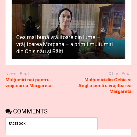
Cea mai bună vrăjitoare din lume –
vrăjitoarea Morgana – a primit mulțumiri
din Chișinău și Bălți
Newer Post
Older Post
Mulţumiri noi pentru
Mulțumiri din Cehia și
vrăjitoarea Margareta
Anglia pentru vrăjitoarea
Margareta
COMMENTS
FACEBOOK: