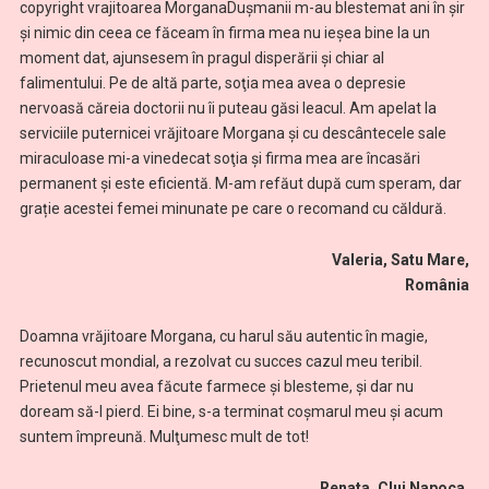
copyright vrajitoarea MorganaDuşmanii m-au blestemat ani în șir
şi nimic din ceea ce făceam în firma mea nu ieşea bine la un
moment dat, ajunsesem în pragul disperării și chiar al
falimentului. Pe de altă parte, soţia mea avea o depresie
nervoasă căreia doctorii nu îi puteau găsi leacul. Am apelat la
serviciile puternicei vrăjitoare Morgana şi cu descântecele sale
miraculoase mi-a vinedecat soţia şi firma mea are încasări
permanent și este eficientă. M-am refăut după cum speram, dar
grație acestei femei minunate pe care o recomand cu căldură.
Valeria, Satu Mare,
România
Doamna vrăjitoare Morgana, cu harul său autentic în magie,
recunoscut mondial, a rezolvat cu succes cazul meu teribil.
Prietenul meu avea făcute farmece şi blesteme, și dar nu
doream să-l pierd. Ei bine, s-a terminat coșmarul meu și acum
suntem împreună. Mulţumesc mult de tot!
Renata, Cluj Napoca,