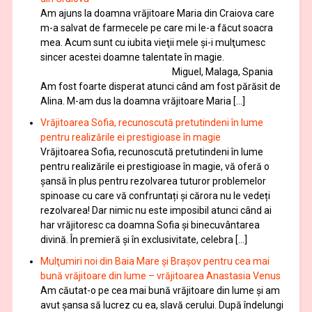
Am ajuns la doamna vrăjitoare Maria din Craiova care
m-a salvat de farmecele pe care mi le-a făcut soacra
mea. Acum sunt cu iubita vieţii mele şi-i mulţumesc
sincer acestei doamne talentate în magie.
Miguel, Malaga, Spania
Am fost foarte disperat atunci când am fost părăsit de
Alina. M-am dus la doamna vrăjitoare Maria […]
Vrăjitoarea Sofia, recunoscută pretutindeni în lume
pentru realizările ei prestigioase în magie
Vrăjitoarea Sofia, recunoscută pretutindeni în lume
pentru realizările ei prestigioase în magie, vă oferă o
şansă în plus pentru rezolvarea tuturor problemelor
spinoase cu care vă confruntați și cărora nu le vedeți
rezolvarea! Dar nimic nu este imposibil atunci când ai
har vrăjitoresc ca doamna Sofia şi binecuvântarea
divină. În premieră şi în exclusivitate, celebra […]
Mulţumiri noi din Baia Mare și Brașov pentru cea mai
bună vrăjitoare din lume – vrăjitoarea Anastasia Venus
Am căutat-o pe cea mai bună vrăjitoare din lume și am
avut șansa să lucrez cu ea, slavă cerului. După îndelungi