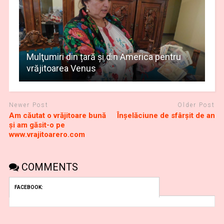
Mulţumiri din țară și din America pentru
vrăjitoarea Venus
Newer Post
Older Post
Am căutat o vrăjitoare bună
Înșelăciune de sfârșit de an
și am găsit-o pe
www.vrajitoarero.com
COMMENTS
FACEBOOK: