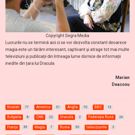
Copyright Segra Media
Lucrurile nu se termină aici ci se vor dezvolta constant deoarece
magia este un tărâm interesant, captivant și atrage tot mai multe
televiziuni și publicații din întreaga lume dornice de informații
inedite din țara lui Dracula.
Marian
Deaconu
Noutati
America
Anglia
BBC
77
51
70
13
Bulgaria
CNN
Dracula
Federaţia Rusă
8
23
2
24
Franţa
Magia
Rusia
televiziunile
39
7
30
2