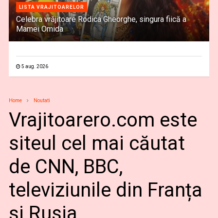
LISTA VRAJITOARELOR
Celebra vrăjitoare Rodica Gheorghe, singura fiică a
Mamei Omida
5 aug. 2026
Home
Noutati
Vrajitoarero.com este
siteul cel mai căutat
de CNN, BBC,
televiziunile din Franța
și Rusia