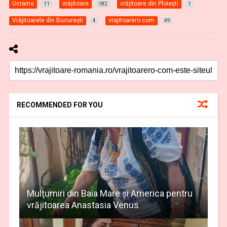
Ucraina
vrăjitoare
vrăjitoare din Ploiești
11
182
1
Vrăjitoarele din București
vrajitoarero.com
4
49
RECOMMENDED FOR YOU
Mulţumiri din Baia Mare și America pentru
vrăjitoarea Anastasia Venus