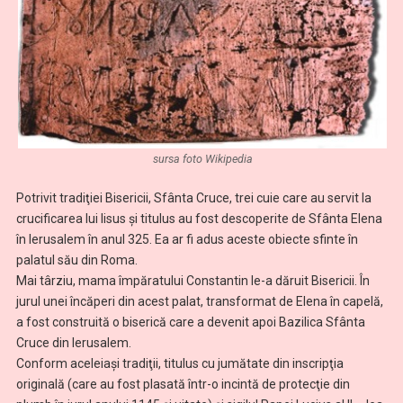
sursa foto Wikipedia
Potrivit tradiţiei Bisericii, Sfânta Cruce, trei cuie care au servit la
crucificarea lui Iisus şi titulus au fost descoperite de Sfânta Elena
în Ierusalem în anul 325. Ea ar fi adus aceste obiecte sfinte în
palatul său din Roma.
Mai târziu, mama împăratului Constantin le-a dăruit Bisericii. În
jurul unei încăperi din acest palat, transformat de Elena în capelă,
a fost construită o biserică care a devenit apoi Bazilica Sfânta
Cruce din Ierusalem.
Conform aceleiaşi tradiţii, titulus cu jumătate din inscripţia
originală (care au fost plasată într-o incintă de protecţie din