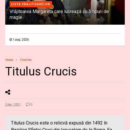
LISTA VRAJITOARELOR
Vrăjitoarea Margareta care lucrează cu 5 tipuri de
magie
1 aug. 2026
Home
Credinta
Titulus Crucis
2 dec. 2021
0
Titulus Crucis este o relicvă expusă din 1492 în
Bazilica Sfintei Cruci din Ierusalem de la Roma. Ea