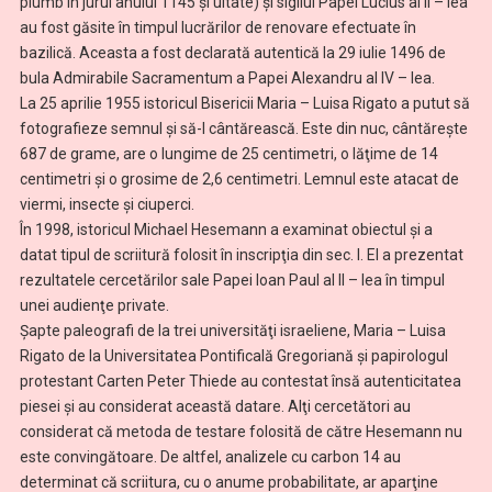
plumb în jurul anului 1145 şi uitate) şi sigilul Papei Lucius al II – lea
au fost găsite în timpul lucrărilor de renovare efectuate în
bazilică. Aceasta a fost declarată autentică la 29 iulie 1496 de
bula Admirabile Sacramentum a Papei Alexandru al IV – lea.
La 25 aprilie 1955 istoricul Bisericii Maria – Luisa Rigato a putut să
fotografieze semnul şi să-l cântărească. Este din nuc, cântăreşte
687 de grame, are o lungime de 25 centimetri, o lăţime de 14
centimetri şi o grosime de 2,6 centimetri. Lemnul este atacat de
viermi, insecte şi ciuperci.
În 1998, istoricul Michael Hesemann a examinat obiectul şi a
datat tipul de scriitură folosit în inscripţia din sec. I. El a prezentat
rezultatele cercetărilor sale Papei Ioan Paul al II – lea în timpul
unei audienţe private.
Şapte paleografi de la trei universităţi israeliene, Maria – Luisa
Rigato de la Universitatea Pontificală Gregoriană şi papirologul
protestant Carten Peter Thiede au contestat însă autenticitatea
piesei şi au considerat această datare. Alţi cercetători au
considerat că metoda de testare folosită de către Hesemann nu
este convingătoare. De altfel, analizele cu carbon 14 au
determinat că scriitura, cu o anume probabilitate, ar aparţine