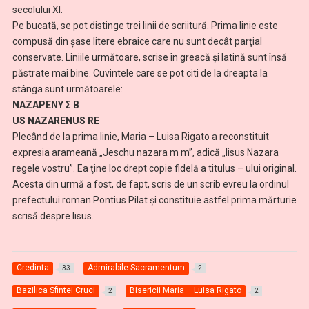
secolului XI.
Pe bucată, se pot distinge trei linii de scriitură. Prima linie este
compusă din şase litere ebraice care nu sunt decât parţial
conservate. Liniile următoare, scrise în greacă şi latină sunt însă
păstrate mai bine. Cuvintele care se pot citi de la dreapta la
stânga sunt următoarele:
NAZAPENY Σ B
US NAZARENUS RE
Plecând de la prima linie, Maria – Luisa Rigato a reconstituit
expresia arameană „Jeschu nazara m m”, adică „Iisus Nazara
regele vostru”. Ea ţine loc drept copie fidelă a titulus – ului original.
Acesta din urmă a fost, de fapt, scris de un scrib evreu la ordinul
prefectului roman Pontius Pilat şi constituie astfel prima mărturie
scrisă despre Iisus.
Credinta
Admirabile Sacramentum
33
2
Bazilica Sfintei Cruci
Bisericii Maria – Luisa Rigato
2
2