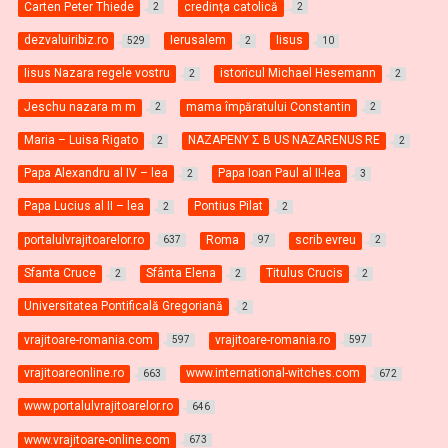
Carten Peter Thiede
credinţa catolică
2
2
dezvaluiribiz.ro
Ierusalem
Iisus
529
2
10
Iisus Nazara regele vostru
istoricul Michael Hesemann
2
2
Jeschu nazara m m
mama împăratului Constantin
2
2
Maria – Luisa Rigato
NAZAPENY Σ B US NAZARENUS RE
2
2
Papa Alexandru al IV – lea
Papa Ioan Paul al II-lea
2
3
Papa Lucius al II – lea
Pontius Pilat
2
2
portalulvrajitoarelor.ro
Roma
scrib evreu
637
97
2
Sfanta Cruce
Sfânta Elena
Titulus Crucis
2
2
2
Universitatea Pontificală Gregoriană
2
vrajitoare-romania.com
vrajitoare-romania.ro
597
597
vrajitoareonline.ro
www.international-witches.com
663
672
www.portalulvrajitoarelor.ro
646
www.vrajitoare-online.com
673