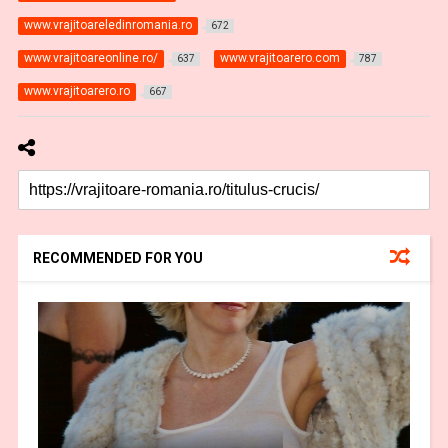
www.vrajitoareledinromania.ro
672
www.vrajitoareonline.ro/
www.vrajitoarero.com
637
787
www.vrajitoarero.ro
667
RECOMMENDED FOR YOU