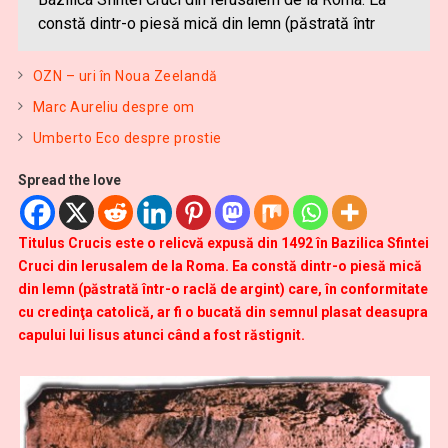
constă dintr-o piesă mică din lemn (păstrată într
OZN – uri în Noua Zeelandă
Marc Aureliu despre om
Umberto Eco despre prostie
Spread the love
Titulus Crucis este o relicvă expusă din 1492 în Bazilica Sfintei
Cruci din Ierusalem de la Roma. Ea constă dintr-o piesă mică
din lemn (păstrată într-o raclă de argint) care, în conformitate
cu credinţa catolică, ar fi o bucată din semnul plasat deasupra
capului lui Iisus atunci când a fost răstignit.