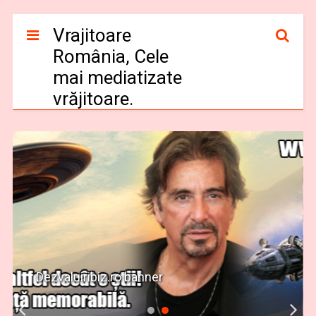
Vrajitoare
România, Cele
mai mediatizate
vrăjitoare.
Dezvaluiribiz.ro banner