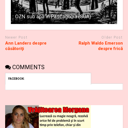
OZN sub apă în Pascagoula (SUA)
Newer Post
Older Post
Ann Landers despre
Ralph Waldo Emerson
căsătoriţi
despre frică
COMMENTS
FACEBOOK: