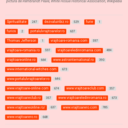
pictura de Rembrandt Peale, White Hosue Historical Association, Wikipedia
Spiritualitate
dezvaluiribiz.ro
furie
247
529
1
furios
portalulvrajitoarelor.ro
2
637
Thomas Jefferson
vrajitoare-romania.com
1
597
vrajitoare-romania.ro
vrajitoareledinromania.com
597
484
vrajitoareonline.ro
www.astrointernational.ro
664
390
www.international-witches.com
673
www.portalulvrajitoarelor.ro
646
www.vrajitoare-online.com
www.vrajitoareclub.com
674
357
www.vrajitoareclub.ro
www.vrajitoareledinromania.ro
357
673
www.vrajitoareonline.ro/
www.vrajitoarero.com
637
785
www.vrajitoarero.ro
668