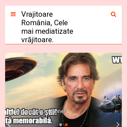
Vrajitoare
România, Cele
mai mediatizate
vrăjitoare.
Dezvaluiribiz.ro banner