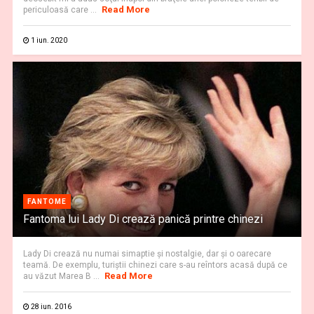
Read More
periculoasă care ...
1 iun. 2020
FANTOME
Fantoma lui Lady Di crează panică printre chinezi
Lady Di crează nu numai simaptie şi nostalgie, dar şi o oarecare
teamă. De exemplu, turiştii chinezi care s-au reîntors acasă după ce
Read More
au văzut Marea B ...
28 iun. 2016