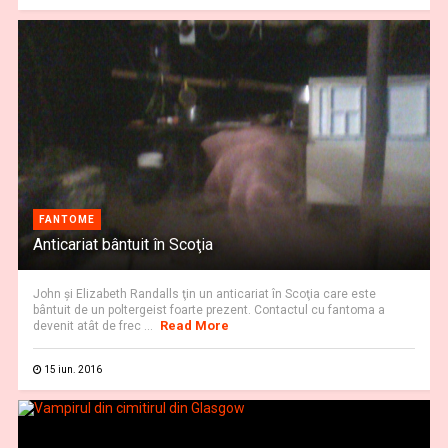
FANTOME
Anticariat bântuit în Scoţia
John şi Elizabeth Randalls ţin un anticariat în Scoţia care este
bântuit de un poltergeist foarte prezent. Contactul cu fantoma a
Read More
devenit atât de frec ...
15 iun. 2016