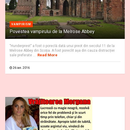
VAMPIRISM
Povestea vampirului de la Melrose Abbey
"Hunderprest" a fost o poreclă dată unui preot din secolul 11 de la
Melrose Abbey din Scoţia. A fost poreclit aşa din cauza distracției
Read More
sale preferate ...
26 ian. 2016