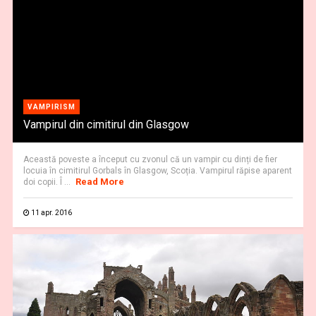
VAMPIRISM
Vampirul din cimitirul din Glasgow
Această poveste a început cu zvonul că un vampir cu dinți de fier
locuia în cimitirul Gorbals în Glasgow, Scoția. Vampirul răpise aparent
Read More
doi copii. Î ...
11 apr. 2016