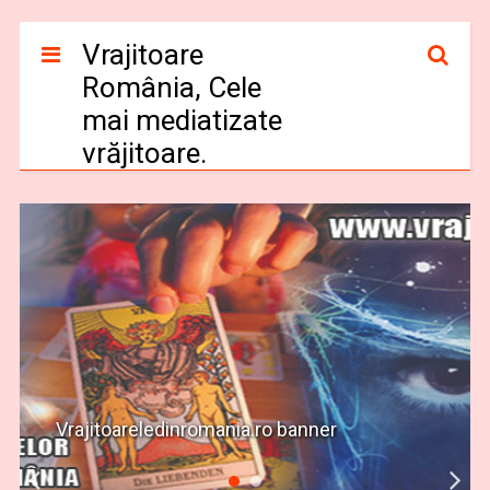
Vrajitoare
România, Cele
mai mediatizate
vrăjitoare.
Vrajitoare-online.com banner