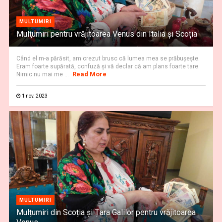
MULTUMIRI
Mulţumiri pentru vrăjitoarea Venus din Italia și Scoția
Când el m-a părăsit, am crezut brusc că lumea mea se prăbuşeşte.
Eram foarte supărată, confuză şi vă declar că am plans foarte tare.
Read More
Nimic nu mai me ...
1 nov. 2023
MULTUMIRI
Mulțumiri din Scoția și Țara Galilor pentru vrăjitoarea