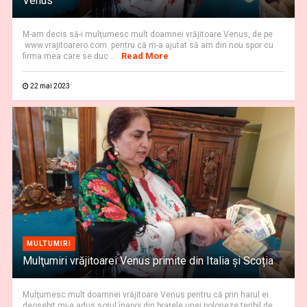
Venus
M-am decis să-i mulţumesc mult doamnei vrăjitoare Venus, de pe
www.vrajitoarero.com pentru că m-a ajutat să am din nou spor cu
Read More
firma mea care se duc ...
22 mai 2023
MULTUMIRI
Mulţumiri vrăjitoarei Venus primite din Italia și Scoția
Mulţumesc mult doamnei vrăjitoare Venus pentru că prin harul ei
deosebit mi-a adus soţul înapoi din braţele unei poloneze teribil de