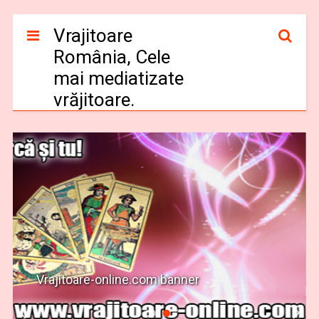
Vrajitoare
România, Cele
mai mediatizate
vrăjitoare.
Vrajitoare-online.com banner