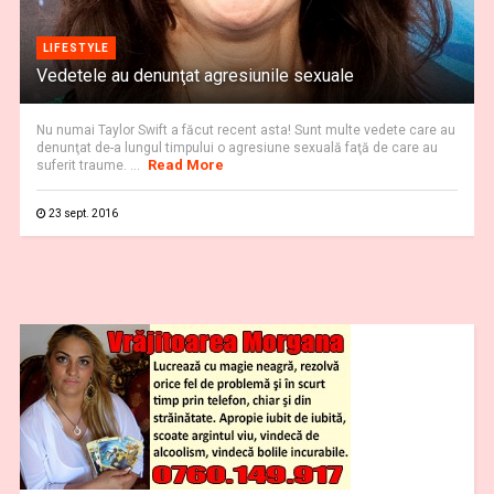
LIFESTYLE
Vedetele au denunţat agresiunile sexuale
Nu numai Taylor Swift a făcut recent asta! Sunt multe vedete care au
denunţat de-a lungul timpului o agresiune sexuală faţă de care au
Read More
suferit traume. ...
23 sept. 2016