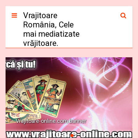
Vrajitoare
România, Cele
mai mediatizate
vrăjitoare.
Vrajitoare-online.com banner