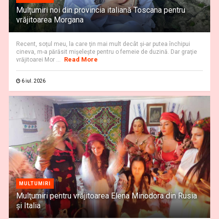
Mulțumiri noi din provincia italiană Toscana pentru
vrăjitoarea Morgana
Recent, soţul meu, la care ţin mai mult decât și-ar putea închipui
cineva, m-a părăsit mișelește pentru o femeie de duzină. Dar graţie
Read More
vrăjitoarei Mor ...
6 iul. 2026
MULTUMIRI
Mulţumiri pentru vrăjitoarea Elena Minodora din Rusia
și Italia