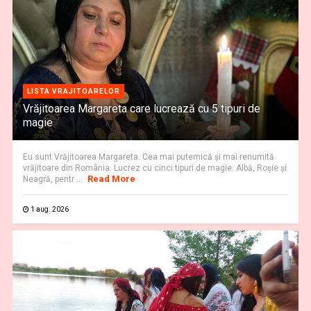
LISTA VRAJITOARELOR
Vrăjitoarea Margareta care lucrează cu 5 tipuri de
magie
Eu sunt Vrăjitoarea Margareta. Cea mai puternică și mai renumită
vrăjitoare din România. Lucrez cu cinci tipuri de magie: Albă, Roșie și
Read More
Neagră, pentr ...
1 aug. 2026