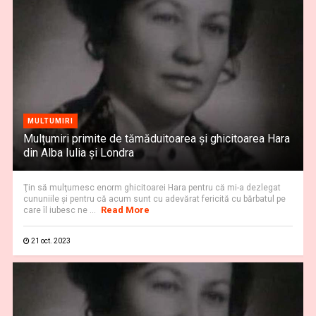
MULTUMIRI
Mulțumiri primite de tămăduitoarea și ghicitoarea Hara
din Alba Iulia și Londra
Ţin să mulţumesc enorm ghicitoarei Hara pentru că mi-a dezlegat
cununiile şi pentru că acum sunt cu adevărat fericită cu bărbatul pe
Read More
care îl iubesc ne ...
21 oct. 2023