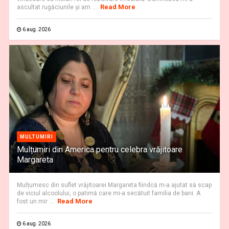
Read More
ascultat rugăciunile şi am ...
6 aug. 2026
MULTUMIRI
Mulțumiri din America pentru celebra vrăjitoare
Margareta
Mulțumesc din suflet vrăjitoarei Margareta fiindcă m-a ajutat să scap
de viciul alcoolului, o patimă care mi-a secătuit familia de bani. A
Read More
fost un mir ...
6 aug. 2026