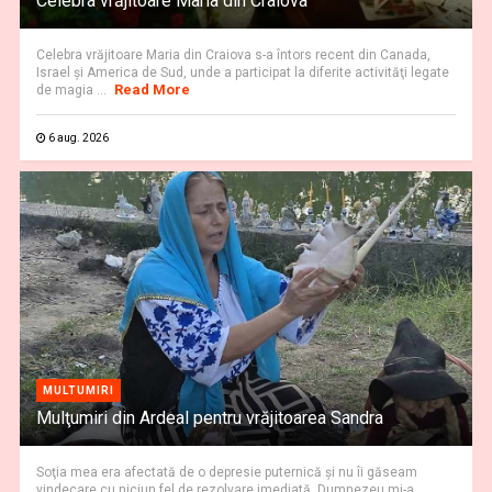
Celebra vrăjitoare Maria din Craiova
Celebra vrăjitoare Maria din Craiova s-a întors recent din Canada,
Israel şi America de Sud, unde a participat la diferite activităţi legate
Read More
de magia ...
6 aug. 2026
MULTUMIRI
Mulţumiri din Ardeal pentru vrăjitoarea Sandra
Soţia mea era afectată de o depresie puternică şi nu îi găseam
vindecare cu niciun fel de rezolvare imediată. Dumnezeu mi-a