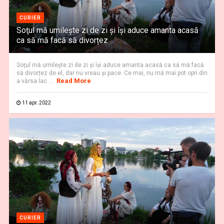
CURIER
Soţul mă umilește zi de zi și îşi aduce amanta acasă
ca să mă facă să divorțez
Soţul mă umilește zi de zi și îşi aduce amanta acasă ca să mă facă
să divorțez de el, dar nu vreau și pace. Ce mai, nu mă mai pot opri din
Read More
a vărsa lac ...
11 apr. 2022
CURIER