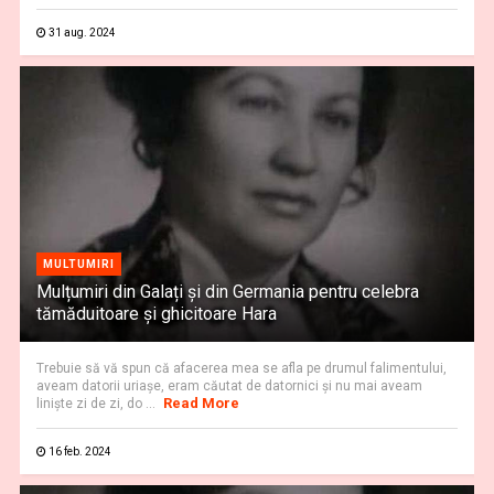
31 aug. 2024
MULTUMIRI
Mulțumiri din Galați și din Germania pentru celebra
tămăduitoare și ghicitoare Hara
Trebuie să vă spun că afacerea mea se afla pe drumul falimentului,
aveam datorii uriaşe, eram căutat de datornici şi nu mai aveam
Read More
linişte zi de zi, do ...
16 feb. 2024