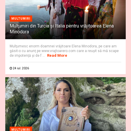
MULTUMIRI
Mulţumiri din Turcia și Italia pentru vrăjitoarea Elena
Minodora
Mulţumesc enorm doamnei vrăjitoare Elena Minodora, pe care am
găsit-o cu anunț pe www.vrajtoarero.com care a reuşit să mă scape
Read More
de impotenţă şi de f ...
24 iul. 2026
MULTUMIRI