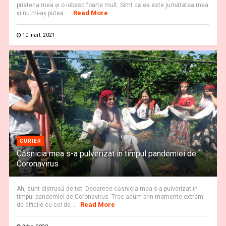
prietena mea și o iubesc foarte mult. Simt că ea este jumătatea mea
Read More
și nu mi-aș putea ...
10 mart. 2021
CURIER
Căsnicia mea s-a pulverizat în timpul pandemiei de
Coronavirus
Ah, sunt distrusă de tot. Deoarece căsnicia mea s-a pulverizat în
timpul pandemiei de Coronavirus. Trec acum prin momente extrem
Read More
de dificile cu cel de ...