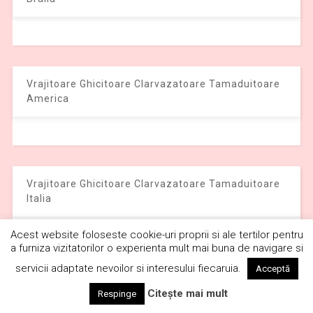
Vrajitoare Ghicitoare Clarvazatoare Tamaduitoare
America
Vrajitoare Ghicitoare Clarvazatoare Tamaduitoare
Italia
Acest website foloseste cookie-uri proprii si ale tertilor pentru
a furniza vizitatorilor o experienta mult mai buna de navigare si
servicii adaptate nevoilor si interesului fiecaruia.
Acceptă
Vrajitoare Ghicitoare Clarvazatoare Tamaduitoare
Citește mai mult
Respinge
Spania