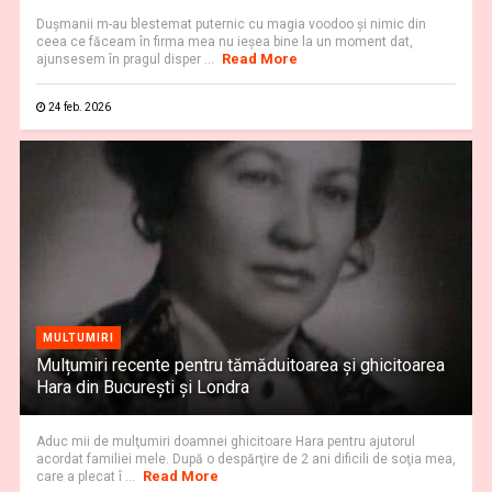
Duşmanii m-au blestemat puternic cu magia voodoo şi nimic din
ceea ce făceam în firma mea nu ieşea bine la un moment dat,
Read More
ajunsesem în pragul disper ...
24 feb. 2026
MULTUMIRI
Mulțumiri recente pentru tămăduitoarea și ghicitoarea
Hara din București și Londra
Aduc mii de mulţumiri doamnei ghicitoare Hara pentru ajutorul
acordat familiei mele. După o despărţire de 2 ani dificili de soţia mea,
Read More
care a plecat î ...