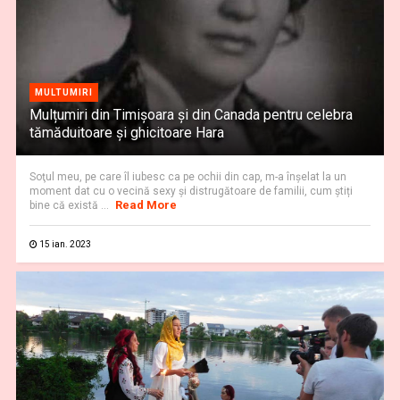
MULTUMIRI
Mulțumiri din Timișoara și din Canada pentru celebra
tămăduitoare și ghicitoare Hara
Soţul meu, pe care îl iubesc ca pe ochii din cap, m-a înşelat la un
moment dat cu o vecină sexy şi distrugătoare de familii, cum știți
Read More
bine că există ...
15 ian. 2023