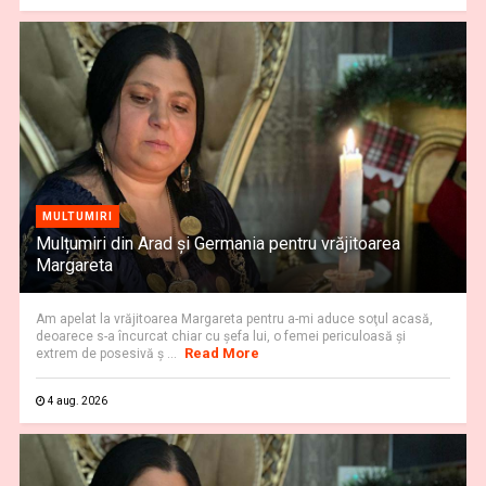
MULTUMIRI
Mulțumiri din Arad și Germania pentru vrăjitoarea
Margareta
Am apelat la vrăjitoarea Margareta pentru a-mi aduce soţul acasă,
deoarece s-a încurcat chiar cu şefa lui, o femei periculoasă şi
Read More
extrem de posesivă ș ...
4 aug. 2026