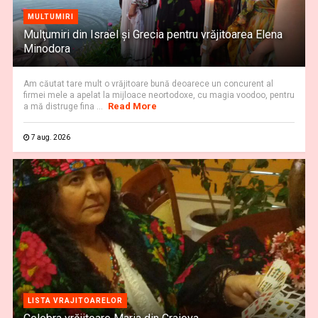
MULTUMIRI
Mulţumiri din Israel și Grecia pentru vrăjitoarea Elena
Minodora
Am căutat tare mult o vrăjitoare bună deoarece un concurent al
firmei mele a apelat la mijloace neortodoxe, cu magia voodoo, pentru
Read More
a mă distruge fina ...
7 aug. 2026
LISTA VRAJITOARELOR