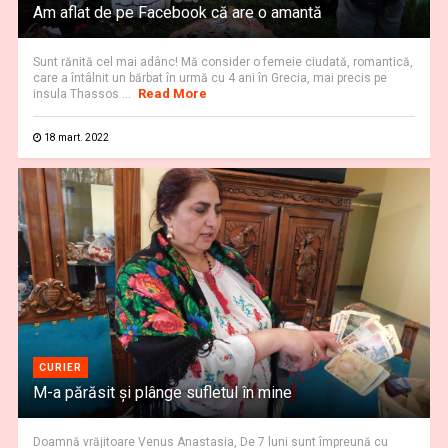
Am aflat de pe Facebook că are o amantă
Sunt rănită cel mai adânc! Mă consider o femeie ciudată, romantică,
care a întâlnit un bărbat în urmă cu 4 ani în Grecia, mai precis pe
Read More
insula Thassos ...
18 mart. 2022
CURIER
M-a părăsit și plânge sufletul în mine
Doamnă vrăjitoare Venus Anastasia, De 7 luni sunt împreună cu