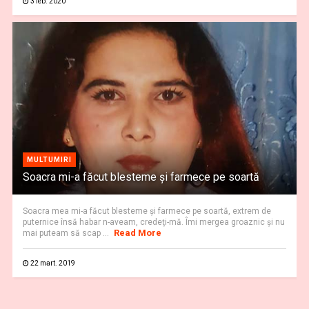
3 feb. 2020
MULTUMIRI
Soacra mi-a făcut blesteme şi farmece pe soartă
Soacra mea mi-a făcut blesteme şi farmece pe soartă, extrem de
puternice însă habar n-aveam, credeţi-mă. Îmi mergea groaznic şi nu
Read More
mai puteam să scap ...
22 mart. 2019