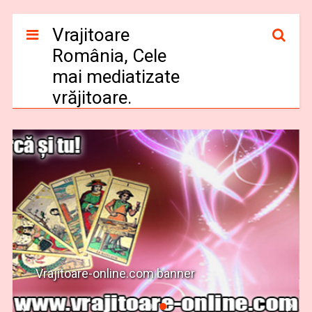
Vrajitoare
România, Cele
mai mediatizate
vrăjitoare.
Vrajitoare-online.com banner