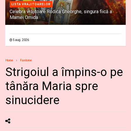
LISTA VRAJITOARELOR
Celebra vrăjitoare Rodica Gheorghe, singura fiică a
Mamei Omida
5 aug. 2026
Home
Fantome
Strigoiul a împins-o pe
tânăra Maria spre
sinucidere