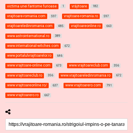
victima unei fantome furioase
vrăjitoare
1
182
vrajitoare-romania.com
vrajitoare-romania.ro
597
597
vrajitoareledinromania.com
vrajitoareonline.ro
485
663
www.astrointernational.ro
389
www.international-witches.com
672
www.portalulvrajitoarelor.ro
646
www.vrajitoare-online.com
www.vrajitoareclub.com
673
356
www.vrajitoareclub.ro
www.vrajitoareledinromania.ro
356
672
www.vrajitoareonline.ro/
www.vrajitoarero.com
637
791
www.vrajitoarero.ro
667