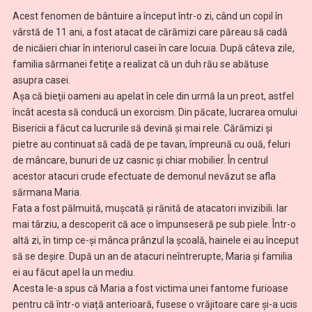
Acest fenomen de bântuire a început într-o zi, când un copil în
vârstă de 11 ani, a fost atacat de cărămizi care păreau să cadă
de nicăieri chiar în interiorul casei în care locuia. După câteva zile,
familia sărmanei fetiţe a realizat că un duh rău se abătuse
asupra casei.
Așa că bieţii oameni au apelat în cele din urmă la un preot, astfel
încât acesta să conducă un exorcism. Din păcate, lucrarea omului
Bisericii a făcut ca lucrurile să devină şi mai rele. Cărămizi și
pietre au continuat să cadă de pe tavan, împreună cu ouă, feluri
de mâncare, bunuri de uz casnic și chiar mobilier. În centrul
acestor atacuri crude efectuate de demonul nevăzut se afla
sărmana Maria.
Fata a fost pălmuită, mușcată și rănită de atacatori invizibili. Iar
mai târziu, a descoperit că ace o împunseseră pe sub piele. Într-o
altă zi, în timp ce-şi mânca prânzul la școală, hainele ei au început
să se deşire. După un an de atacuri neîntrerupte, Maria și familia
ei au făcut apel la un mediu.
Acesta le-a spus că Maria a fost victima unei fantome furioase
pentru că într-o viață anterioară, fusese o vrăjitoare care şi-a ucis