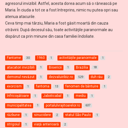
agresorul invizibil. Astfel, acesta dorea acum să o rănească pe
Maria. În ciuda a tot ce a fost întreprins, nimic nu putea opri sau
atenua atacurile.
Ceva timp mai târziu, Maria a fost găsit moartă din cauza
otrăvirii. După decesul său, toate activităţile paranormale au
dispărut ca prin minune din casa familiei îndoliate.
Fantome
1960
activităţile paranormale
30
1
1
atacatori invizibili
Bisericii
Brazilia
1
1
18
demonul nevăzut
dezvaluiribiz.ro
duh rău
1
529
2
exorcism
fantoma
fenomen de bântuire
1
13
1
înfricoșătoare
Jaboticabal
mediu
1
1
1
municipalitatea
portalulvrajitoarelor.ro
1
637
răzbune
sinucidere
statul São Paulo
1
2
1
strigoiul
viață anterioară
1
2