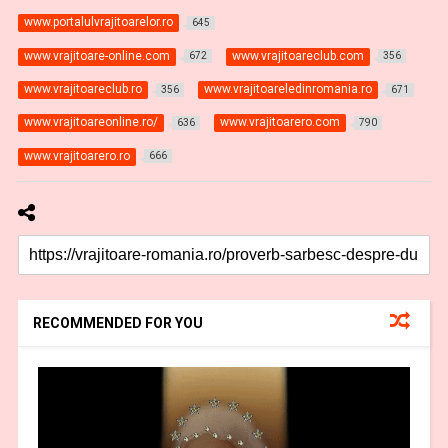
www.portalulvrajitoarelor.ro
645
www.vrajitoare-online.com
www.vrajitoareclub.com
672
356
www.vrajitoareclub.ro
www.vrajitoareledinromania.ro
356
671
www.vrajitoareonline.ro/
www.vrajitoarero.com
636
790
www.vrajitoarero.ro
666
RECOMMENDED FOR YOU