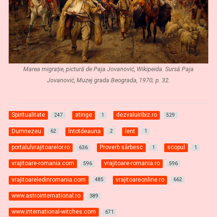
Marea migraţie, pictură de Paja Jovanović, Wikipeida. Sursă Paja
Jovanović, Muzej grada Beograda, 1970; p. 32.
Spiritualitate
atinge
dezvaluiribiz.ro
247
1
529
Dumnezeu
întotdeauna
lent
62
2
1
portalulvrajitoarelor.ro
Proverb sârbesc
scopul
636
1
1
vrajitoare-romania.com
vrajitoare-romania.ro
596
596
vrajitoareledinromania.com
vrajitoareonline.ro
485
662
www.astrointernational.ro
389
www.international-witches.com
671