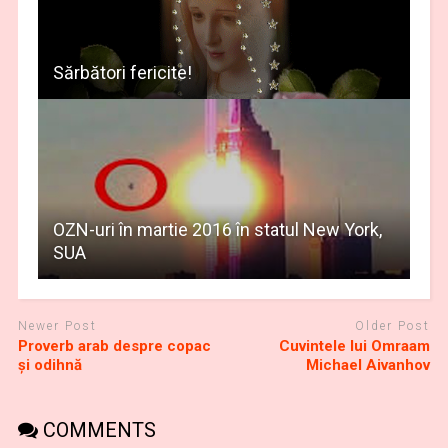
Sărbători fericite!
OZN-uri în martie 2016 în statul New York,
SUA
Newer Post
Older Post
Proverb arab despre copac
Cuvintele lui Omraam
şi odihnă
Michael Aivanhov
COMMENTS