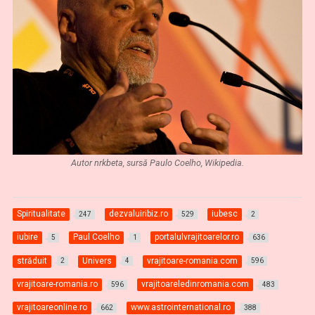
Autor nrkbeta, sursă Paulo Coelho, Wikipedia.
Spiritualitate
dezvaluiribiz.ro
iubesc
247
529
2
iubire
Paul Coelho
portalulvrajitoarelor.ro
5
1
636
străduit
Univers
vrajitoare-romania.com
2
4
596
vrajitoare-romania.ro
vrajitoareledinromania.com
596
483
vrajitoareonline.ro
www.astrointernational.ro
662
388