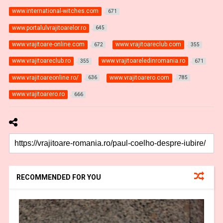
www.international-witches.com
671
www.portalulvrajitoarelor.ro
645
www.vrajitoare-online.com
www.vrajitoareclub.com
672
355
www.vrajitoareclub.ro
www.vrajitoareledinromania.ro
355
671
www.vrajitoareonline.ro/
www.vrajitoarero.com
636
785
www.vrajitoarero.ro
666
RECOMMENDED FOR YOU