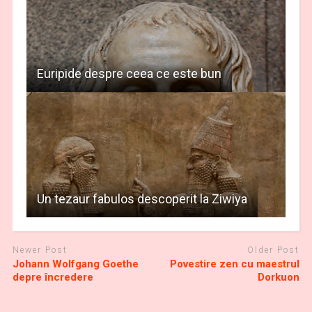
Euripide despre ceea ce este bun
Un tezaur fabulos descoperit la Ziwiya
Newer Post
Older Post
Johann Wolfgang Goethe
Povestire zen cu maestrul
depre încredere
Dorkuon