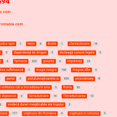
694
ro.com
-romania.com
adus spor
beţie
Brăila
clarvăzătoare
1
4
1
14
c
dependenţă de droguri
dezleagă cununii legate
3
3
5
c
farmece
greutăţi
impotenţă
6
350
4
23
iştea sufletească
magie neagra
magiea alba
1
103
5
portal
portalulvrajitoarelor.ro
prezicătoare
1
5
636
8
i virilitatea cât şi încrederea în sine
Roma
3
95
ri depresive
tămăduitoare
Tămăduitoarea
3
14
13
vindecă dureri inexplicabile ale trupului
3
3
itoare
vrăjitoare din România
vrajitoare in romania
177
6
5