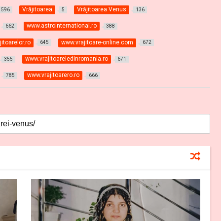
Vrăjitoarea
Vrăjitoarea Venus
596
5
136
www.astrointernational.ro
662
388
itoarelor.ro
www.vrajitoare-online.com
645
672
www.vrajitoareledinromania.ro
355
671
www.vrajitoarero.ro
785
666