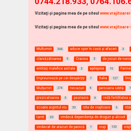
0744.218.933, 0764.106.
Vizitaţi şi pagina mea de pe siteul
www.vrajitoare
Vizitaţi şi pagina mea de pe siteul
www.vrajitoare
Multumiri
aduce spor în casă şi afaceri
366
3
clarvăzătoarea
Craiova
de jocuri de noro
5
3
entităţi malefice astrale
epilepsie
Farme
3
15
împreunează pe cei despărţiţi
Italia
lin
7
127
Mulţumiri
necazuri
persoana iubită
274
4
prezicatoarea
psoriasis
redă fertilitatea ş
5
4
scoate argintul viu
site de vrajitoare
stă
33
5
tarot
vindecă dependenţa de droguri şi alcool
20
vindecat de atacuri de panică
vraji
vrăj
1
133