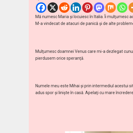
Mă numesc Maria şi locuiesc în Italia. Îi mulţumesc
M-a vindecat de atacuri de panică şi de alte problem
Mulţumesc doamnei Venus care mi-a dezlegat cununii
pierdusem orice speranţă.
Numele meu este Mihai şi prin intermediul acestui s
adus spor şi linişte în casă. Apelaţi cu mare încrede