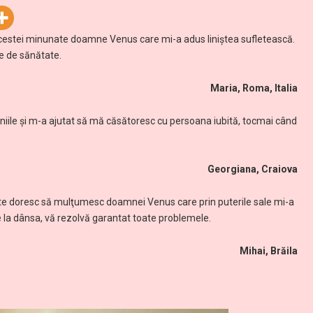
 acestei minunate doamne Venus care mi-a adus liniştea sufletească.
e de sănătate.
Maria, Roma, Italia
le şi m-a ajutat să mă căsătoresc cu persoana iubită, tocmai când
Georgiana, Craiova
ite doresc să mulţumesc doamnei Venus care prin puterile sale mi-a
re la dânsa, vă rezolvă garantat toate problemele.
Mihai, Brăila