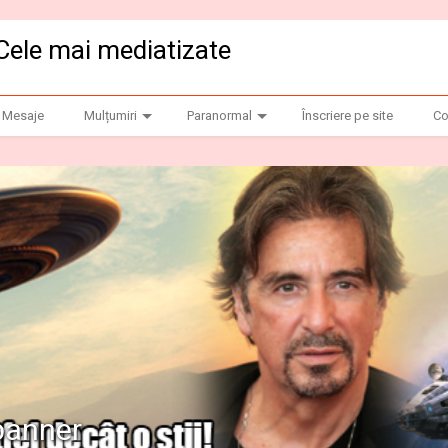
Cele mai mediatizate
Mesaje
Mulțumiri
Paranormal
Înscriere pe site
Co
anner