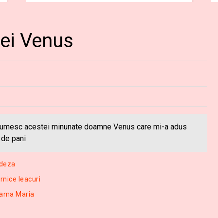
rei Venus
mulţumesc acestei minunate doamne Venus care mi-a adus
 de pani
edeza
rnice leacuri
mama Maria