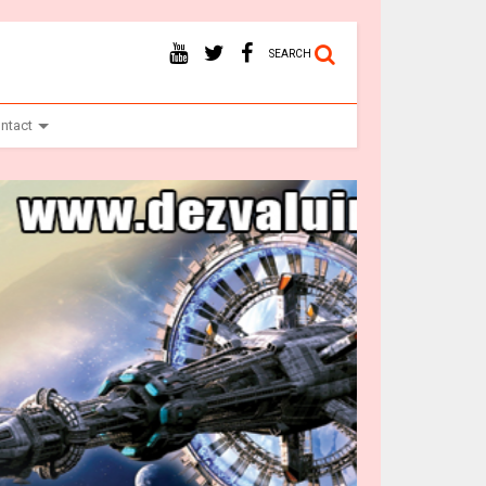
SEARCH
ntact
Ba