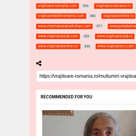
vrajitoare-romania.com
vrajitoare-romania.ro
596
vrajitoareledinromania.com
vrajitoareonline.ro
483
www.international-witches.com
www.portalulvraj
671
www.vrajitoareclub.com
www.vrajitoareclub.ro
355
www.vrajitoareonline.ro/
www.vrajitoarero.com
636
RECOMMENDED FOR YOU