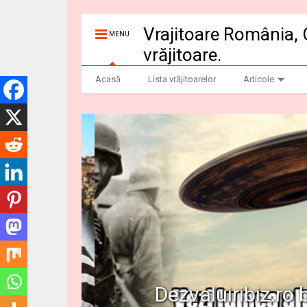
Vrajitoare România, 
MENU
vrăjitoare.
Acasă
Lista vrăjitoarelor
Articole
Dezvaluiribiz.ro b