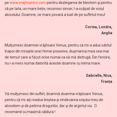
pe
www.vrajitoarero.com
pentru dezlegarea de blestem și pentru
că pe tata, un mare bețiv, recunosc sincer, l-a scăpat de viciul
alcoolului. Doamne, ce mare povară a luat de pe sufletul meu!
Corina, Londra,
Anglia
Mulţumesc doamnei vrăjitoare Venus, pentru că mi-a adus iubitul
înapoi din mrejele unei femei posesive, dușmanca mea cea mai
de temut care a făcut orice numai ca să mă distrugă. Din fericire,
nu i-a mers numai datorită acestei doamne cu inima mare.
Gabrielle, Nisa,
Franța
Vă mulţumesc din suflet, doamnă doamna vrăjitoare Venus,
pentru că mi-aţi readus liniştea şi vindecarea soţului meu de
alcoolism și de patima drogurilor, dar și de argintul viu. O
recomand cu maximă căldură !