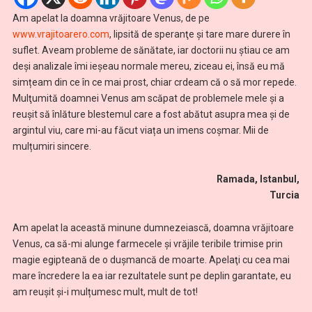
Am apelat la doamna vrăjitoare Venus, de pe
www.vrajitoarero.com
, lipsită de speranţe şi tare mare durere în
suflet. Aveam probleme de sănătate, iar doctorii nu ştiau ce am
deşi analizale îmi ieșeau normale mereu, ziceau ei, însă eu mă
simțeam din ce în ce mai prost, chiar crdeam că o să mor repede.
Mulţumită doamnei Venus am scăpat de problemele mele şi a
reuşit să înlăture blestemul care a fost abătut asupra mea şi de
argintul viu, care mi-au făcut viața un imens coșmar. Mii de
mulțumiri sincere.
Ramada, Istanbul,
Turcia
Am apelat la această minune dumnezeiască, doamna vrăjitoare
Venus, ca să-mi alunge farmecele și vrăjile teribile trimise prin
magie egipteană de o dușmancă de moarte. Apelaţi cu cea mai
mare încredere la ea iar rezultatele sunt pe deplin garantate, eu
am reușit și-i mulțumesc mult, mult de tot!