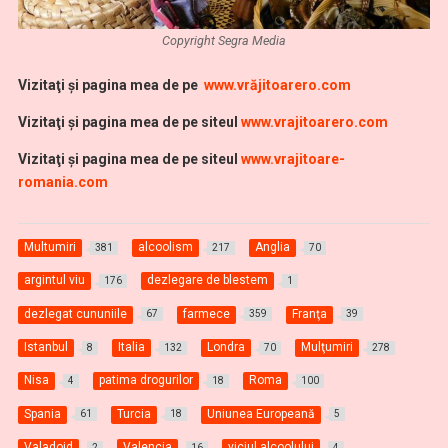
Copyright Segra Media
Vi
zitaţi şi pagina mea de pe
www.vrăjitoarero.com
Vizitaţi şi pagina mea de pe siteul
www.vrajitoarero.com
Vizitaţi şi pagina mea de pe siteul
www.vrajitoare-
romania.com
Multumiri
alcoolism
Anglia
381
217
70
argintul viu
dezlegare de blestem
176
1
dezlegat cununiile
farmece
Franţa
67
359
39
Istanbul
Italia
Londra
Mulţumiri
8
132
70
278
Nisa
patima drogurilor
Roma
4
18
100
Spania
Turcia
Uniunea Europeană
61
18
5
Valadoid
Valencia
viciul alcoolului
2
16
4