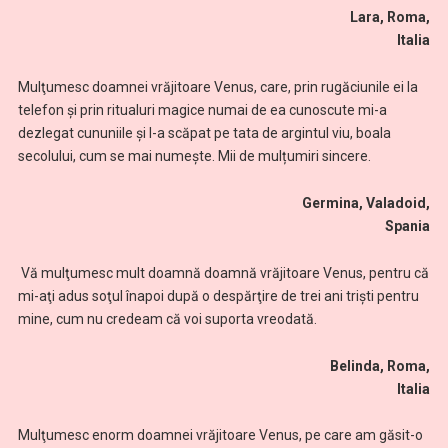
Lara, Roma,
Italia
Mulţumesc doamnei vrăjitoare Venus, care, prin rugăciunile ei la
telefon și prin ritualuri magice numai de ea cunoscute mi-a
dezlegat cununiile și l-a scăpat pe tata de argintul viu, boala
secolului, cum se mai numește. Mii de mulțumiri sincere.
Germina, Valadoid,
Spania
Vă mulţumesc mult doamnă doamnă vrăjitoare Venus, pentru că
mi-aţi adus soţul înapoi după o despărţire de trei ani triști pentru
mine, cum nu credeam că voi suporta vreodată.
Belinda, Roma,
Italia
Mulţumesc enorm doamnei vrăjitoare Venus, pe care am găsit-o