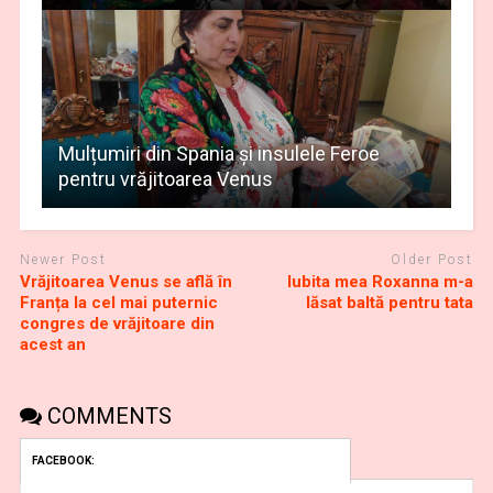
Mulțumiri din Spania și insulele Feroe
pentru vrăjitoarea Venus
Newer Post
Older Post
Vrăjitoarea Venus se află în
Iubita mea Roxanna m-a
Franța la cel mai puternic
lăsat baltă pentru tata
congres de vrăjitoare din
acest an
COMMENTS
FACEBOOK: