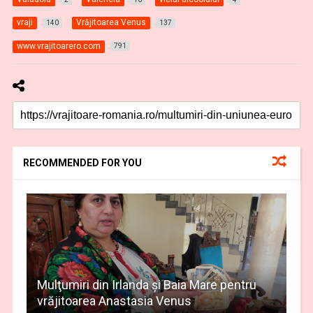
vraji
Vrăjitoarea Venus
140
137
www.vrajitoarero.com
791
RECOMMENDED FOR YOU
Mulţumiri din Irlanda și Baia Mare pentru
vrăjitoarea Anastasia Venus